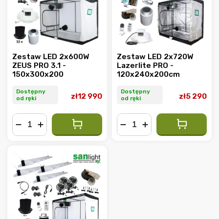
Zestaw LED 2x600W
Zestaw LED 2x720W
ZEUS PRO 3.1 -
Lazerlite PRO -
150x300x200
120x240x200cm
Dostępny
Dostępny
zł12 990
zł5 290
od ręki
od ręki
−
+
−
+