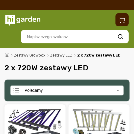
Sklep
Blog
Dostawa
Zwroty i reklamacje
Contacts
Szukaj
/
Zestawy Growbox
/
Zestawy LED
/
2 x 720W zestawy LED
2 x 720W zestawy LED
Polecamy
Najtańsze
Najdroższe
Najczęściej sprzedawane
Alfabetycznie