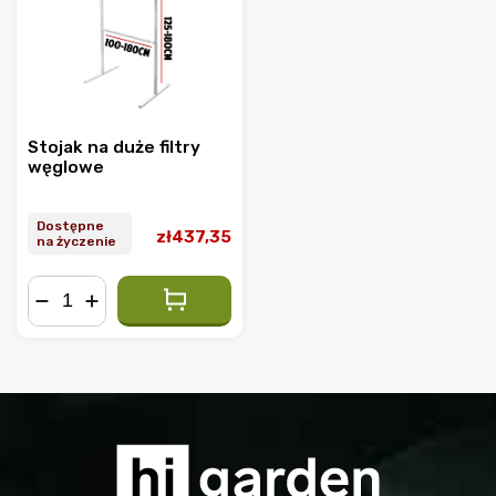
Alfabetycznie
Stojak na duże filtry
węglowe
Dostępne
zł437,35
na życzenie
−
+