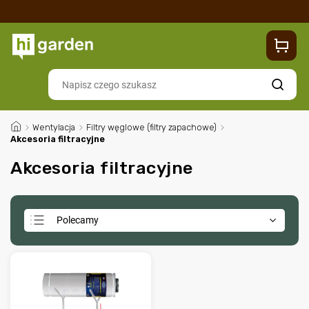
Sklep
Blog
Dostawa
Zwroty i reklamacje
Contacts
Szukaj
/
Wentylacja
/
Filtry węglowe (filtry zapachowe)
/
Akcesoria filtracyjne
Akcesoria filtracyjne
Polecamy
Najtańsze
Najdroższe
Najczęściej sprzedawane