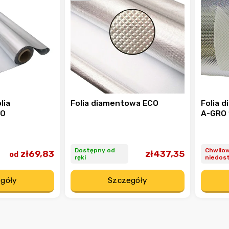
lia
Folia diamentowa ECO
Folia 
CO
A-GRO 
Dostępny od
Chwilo
zł69,83
zł437,35
od
ręki
niedos
góły
Szczegóły