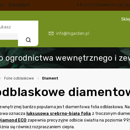
Skl
info@higarden.pl
Szukaj
/
Folie odblaskowe
/
Diament
 odblaskowe diamento
wnętrznej bardzo popularna jest diamentowa folia odblaskowa. Na s
towa oznacza
luksusowa srebrno-biała folia
z tłoczonym diame
Diamond ECO
zapewnia precyzyjne odbicie światła na poziomie 99,9
żnia się również rozpraszaniem ciepła.