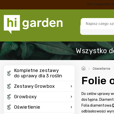
/
Oświetlenie
Kompletne zestawy
do uprawy dla 3 roślin
Folie
Zestawy Growbox
Do celów uprawy we
Growboxy
dostępna. Diamen
Folia diamentowa
Oświetlenie
odblaskowości wyró