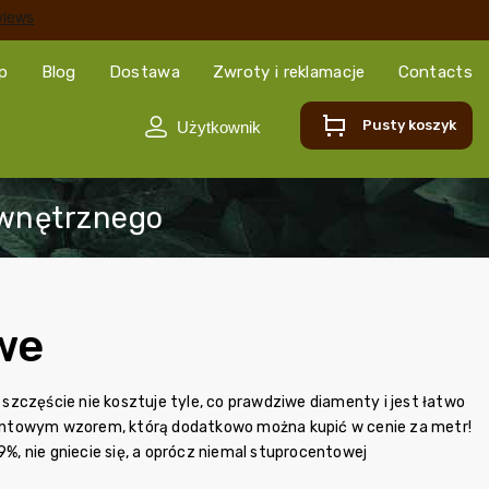
ep
Blog
Dostawa
Zwroty i reklamacje
Contacts
Pusty koszyk
we
zczęście nie kosztuje tyle, co prawdziwe diamenty i jest łatwo
ntowym wzorem, którą dodatkowo można kupić w cenie
za metr!
%, nie gniecie się, a oprócz niemal stuprocentowej