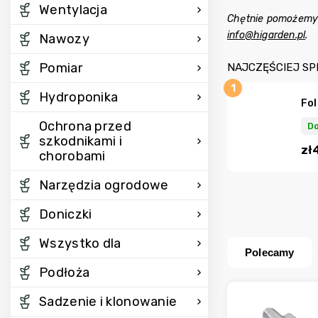
Wentylacja
Chętnie pomożemy 
info@higarden.pl
.
Nawozy
Pomiar
NAJCZĘŚCIEJ S
Hydroponika
Fo
Ochrona przed
Do
szkodnikami i
zł
chorobami
Narzędzia ogrodowe
Doniczki
Wszystko dla
Polecamy
Podłoża
Sadzenie i klonowanie