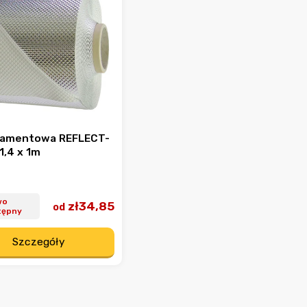
diamentowa REFLECT-
1,4 x 1m
wo
zł34,85
od
tępny
Szczegóły