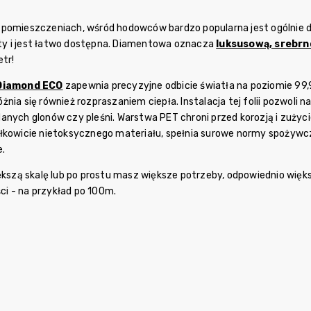
pomieszczeniach, wśród hodowców bardzo popularna jest ogólnie di
y i jest łatwo dostępna. Diamentowa oznacza
luksusową, srebrno
etr
!
Diamond ECO
zapewnia precyzyjne odbicie światła na poziomie 99,9
nia się również rozpraszaniem ciepła. Instalacja tej folii pozwoli na
anych glonów czy pleśni. Warstwa PET chroni przed korozją i zużyc
łkowicie nietoksycznego materiału, spełnia surowe normy spożywcz
e.
iększą skalę lub po prostu masz większe potrzeby, odpowiednio więk
ości - na przykład po 100m.