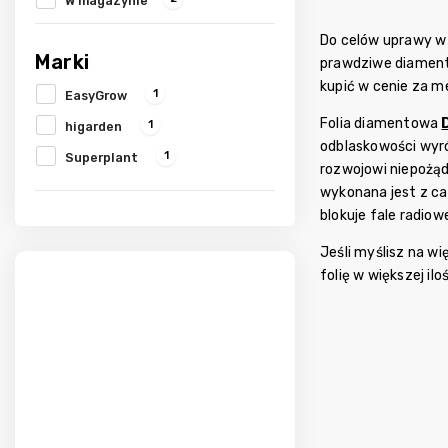
W magazynie
Do celów uprawy w 
Marki
prawdziwe diament
kupić w cenie
za m
1
EasyGrow
Folia diamentowa
1
higarden
odblaskowości wyróż
1
Superplant
rozwojowi niepożąd
wykonana jest z ca
blokuje fale radiow
Jeśli myślisz na w
folię w większej il