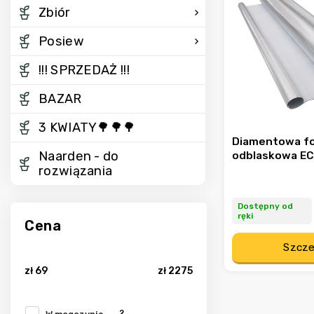
Zbiór
Posiew
!!! SPRZEDAŻ !!!
BAZAR
3 KWIATY🌳🌳🌳
Diamentowa fo
Naarden - do
odblaskowa E
rozwiązania
Dostępny od
ręki
Cena
Szcze
zł
69
zł
2275
2