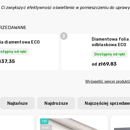
Ci zwiększyć efektywność oświetlenia w pomieszczeniu do uprawy
PRZEDAWANE
Diamentowa folia
lia diamentowa ECO
odblaskowa ECO
stępny od ręki
Dostępny od ręki
437,35
zł69,83
od
Wyświetlić więcej produkt
Najtańsze
Najdroższe
Najczęściej sprzeda
TIP
NISKI