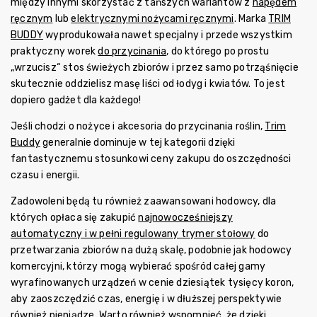
między innymi skorzystać z tańszych wariantów z
napędem
ręcznym
lub
elektrycznymi nożycami ręcznymi
. Marka
TRIM
BUDDY
wyprodukowała nawet specjalny i przede wszystkim
praktyczny worek
do przycinania
, do którego po prostu
„wrzucisz“ stos świeżych zbiorów i przez samo potrząśnięcie
skutecznie oddzielisz masę liści od łodyg i kwiatów. To jest
dopiero gadżet dla każdego!
Jeśli chodzi o nożyce i akcesoria do przycinania roślin,
Trim
Buddy
generalnie dominuje w tej kategorii dzięki
fantastycznemu stosunkowi ceny zakupu do oszczędności
czasu i energii.
Zadowoleni będą tu również zaawansowani hodowcy, dla
których opłaca się zakupić
najnowocześniejszy
automatyczny i w pełni regulowany trymer stołowy
do
przetwarzania zbiorów na dużą skalę, podobnie jak hodowcy
komercyjni, którzy mogą wybierać spośród całej gamy
wyrafinowanych urządzeń w cenie dziesiątek tysięcy koron,
aby zaoszczędzić czas, energię i w dłuższej perspektywie
również pieniądze. Warto również wspomnieć, że dzięki