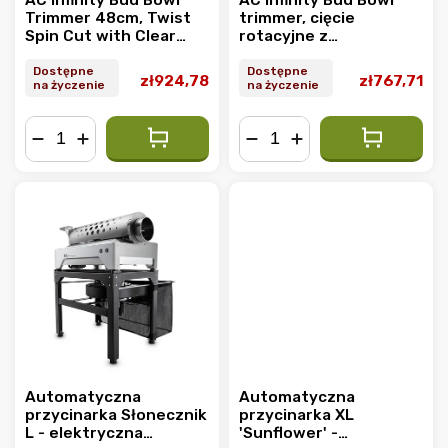
AC Infinity Bud Bowl
AC Infinity Bud Bowl
Trimmer 48cm, Twist
trimmer, cięcie
Spin Cut with Clear
rotacyjne z
Visibility Dome
przezroczystą kopułą
widokową, 406 mm
Dostępne
Dostępne
zł924,78
zł767,71
na życzenie
na życzenie
−
+
−
+
Automatyczna
Automatyczna
przycinarka Słonecznik
przycinarka XL
L - elektryczna
'Sunflower' -