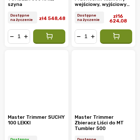
szyna
wejściowy, wyjściowy
podajnik taśmowy
Dostępne
Dostępne
zł16
zł4 548,48
na życzenie
na życzenie
624,08
−
+
−
+
Master Trimmer SUCHY
Master Trimmer
100 LEKKI
Zbieracz Liści do MT
Tumbler 500
Dostępny
Dostępne