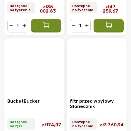
przycinarka
elektryczna
przycinarka
Dostępne
Dostępne
zł35
zł47
na życzenie
na życzenie
002,63
259,67
−
+
−
+
BucketBucker
filtr przeciwpyłowy
Słonecznik
Dostępny
Dostępne
zł174,07
zł3 760,94
od ręki
na życzenie