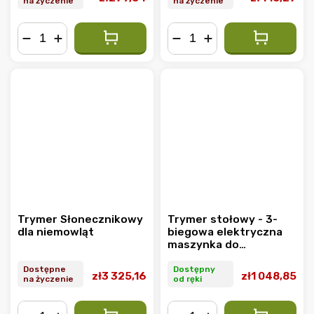
na życzenie
na życzenie
−
+
−
+
Trymer Słonecznikowy
Trymer stołowy - 3-
dla niemowląt
biegowa elektryczna
maszynka do
strzyżenia
Dostępne
Dostępny
zł3 325,16
zł1 048,85
na życzenie
od ręki