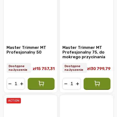
Master Trimmer MT
Master Trimmer MT
Profesjonalny 50
Profesjonalny 75, do
mokrego przycinania
Dostępne
Dostępne
zł15 757,31
zł30 799,79
na życzenie
na życzenie
−
+
−
+
ACTION