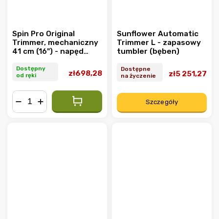
Spin Pro Original
Sunflower Automatic
Trimmer, mechaniczny
Trimmer L - zapasowy
41 cm (16") - napęd
tumbler (bęben)
ręczny
Dostępny
Dostępne
zł698,28
zł5 251,27
od ręki
na życzenie
Szczegóły
−
+