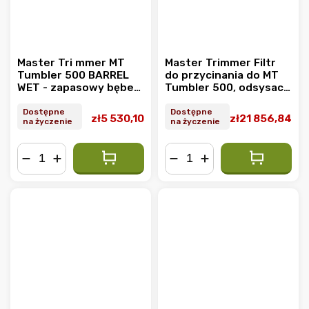
Master Tri mmer MT
Master Trimmer Filtr
Tumbler 500 BARREL
do przycinania do MT
WET - zapasowy bęben
Tumbler 500, odsysacz
do mokrego
liści
przycinania (8 mm)
Dostępne
Dostępne
zł5 530,10
zł21 856,84
na życzenie
na życzenie
−
+
−
+