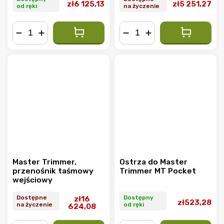
zł6 125,13
zł5 251,27
od ręki
na życzenie
−
+
−
+
Master Trimmer,
Ostrza do Master
przenośnik taśmowy
Trimmer MT Pocket
wejściowy
Dostępne
Dostępny
zł16
zł523,28
na życzenie
od ręki
624,08