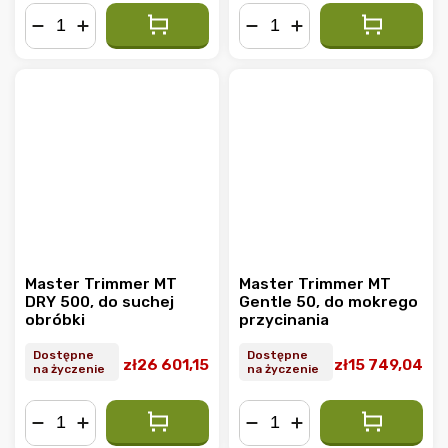
−
+
−
+
Master Trimmer MT
Master Trimmer MT
DRY 500, do suchej
Gentle 50, do mokrego
obróbki
przycinania
Dostępne
Dostępne
zł26 601,15
zł15 749,04
na życzenie
na życzenie