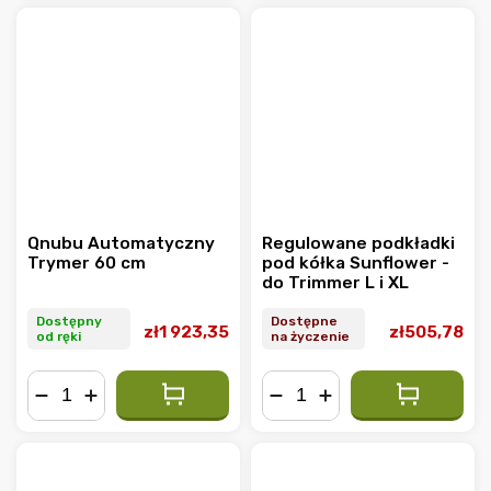
Qnubu Automatyczny
Regulowane podkładki
Trymer 60 cm
pod kółka Sunflower -
do Trimmer L i XL
Dostępny
Dostępne
zł1 923,35
zł505,78
od ręki
na życzenie
−
+
−
+