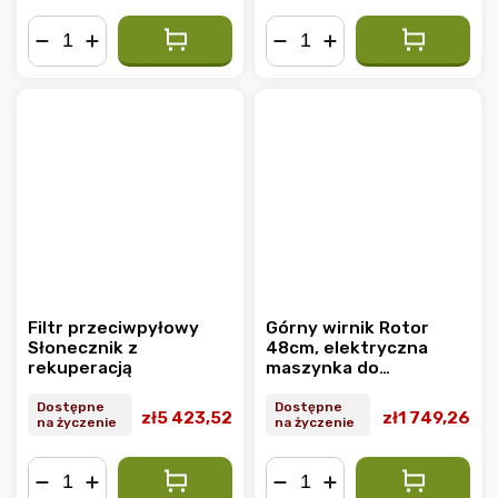
−
+
−
+
Filtr przeciwpyłowy
Górny wirnik Rotor
Słonecznik z
48cm, elektryczna
rekuperacją
maszynka do
strzyżenia
Dostępne
Dostępne
zł5 423,52
zł1 749,26
na życzenie
na życzenie