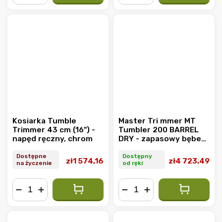
−
+
−
+
Kosiarka Tumble
Master Tri mmer MT
Trimmer 43 cm (16") -
Tumbler 200 BARREL
napęd ręczny, chrom
DRY - zapasowy bęben
do suchego
trymowania (4.8 mm)
Dostępne
Dostępny
zł1 574,16
zł4 723,49
na życzenie
od ręki
−
+
−
+