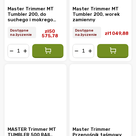
Master Trimmer MT
Master Trimmer MT
Tumbler 200, do
Tumbler 200, worek
suchego i mokrego
zamienny
przycinania
Dostępne
Dostępne
zł50
zł1 049,88
na życzenie
na życzenie
575,78
−
+
−
+
MASTER Trimmer MT
Master Trimmer
TUMBLER 500 RAIL,
Przenośnik taśmowy