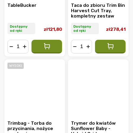
TableBucker
Taca do zbioru Trim Bin
Harvest Cut Tray,
kompletny zestaw
Dostępny
Dostępny
zł121,80
zł278,41
od ręki
od ręki
−
+
−
+
WYSOKI
Trimbag - Torba do
Trymer do kwiatów
przycinania, nożyce
Sunflower Baby -