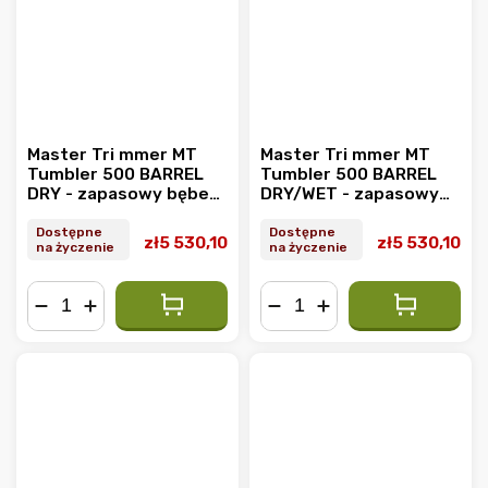
Master Tri mmer MT
Master Tri mmer MT
Tumbler 500 BARREL
Tumbler 500 BARREL
DRY - zapasowy bęben
DRY/WET - zapasowy
do suchego
bęben do
trymowania (4.8 mm)
suchego/mokrego
Dostępne
Dostępne
zł5 530,10
zł5 530,10
na życzenie
na życzenie
przycinania (6.3 mm)
−
+
−
+