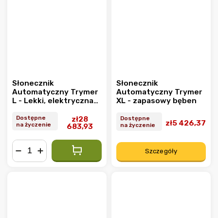
Słonecznik
Słonecznik
Automatyczny Trymer
Automatyczny Trymer
L - Lekki, elektryczna
XL - zapasowy bęben
przycinarka
Dostępne
zł28
Dostępne
zł5 426,37
na życzenie
na życzenie
683,93
Szczegóły
−
+