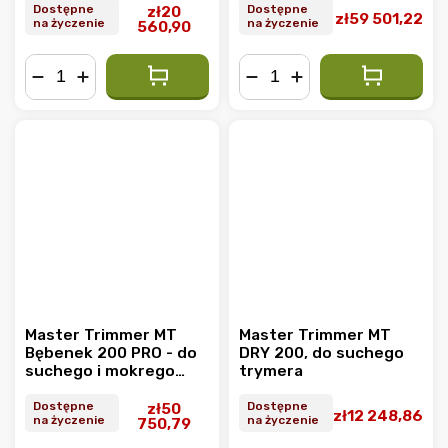
Dostępne
Dostępne
zł20
zł59 501,22
na życzenie
na życzenie
560,90
−
+
−
+
Master Trimmer MT
Master Trimmer MT
Bębenek 200 PRO - do
DRY 200, do suchego
suchego i mokrego
trymera
przycinania
Dostępne
Dostępne
zł50
zł12 248,86
na życzenie
na życzenie
750,79