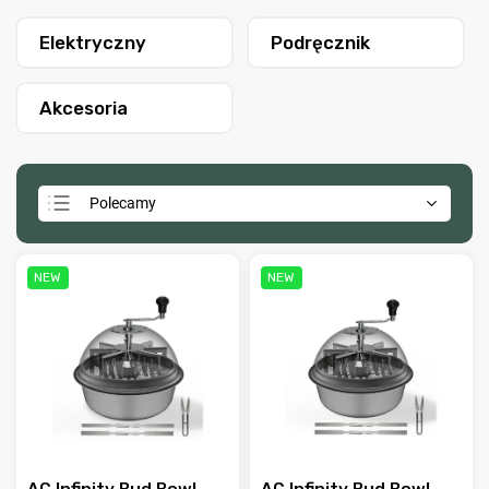
Elektryczny
Podręcznik
Akcesoria
Polecamy
Najtańsze
Najdroższe
NEW
NEW
Najczęściej sprzedawane
Alfabetycznie