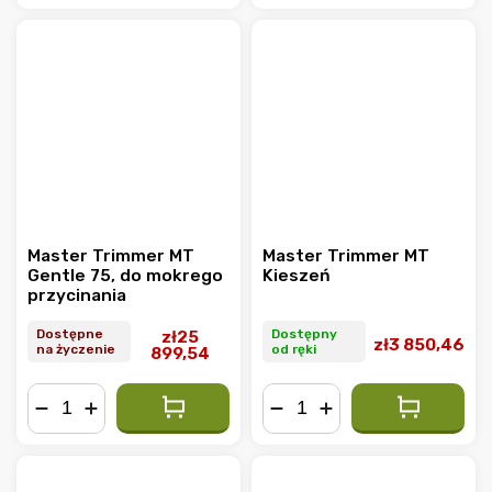
−
+
−
+
Master Trimmer MT
Master Trimmer MT
Gentle 75, do mokrego
Kieszeń
przycinania
Dostępne
Dostępny
zł25
zł3 850,46
na życzenie
od ręki
899,54
−
+
−
+