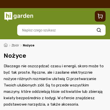
Sklep
Blog
Dostawa
Zwroty i reklamacje
Contacts
Szukaj
/
Zbiór
/
Nożyce
Nożyce
Dlaczego nie oszczędzać czasu i energii, skoro może to
być tak proste. Ręczne, ale i zasilane elektrycznie
nożyce różnych rozmiarów ułatwią Ci przetwarzanie
Twoich ulubionych ziół. Są to przede wszystkim
maszyny, które oddzielają liście od kwiatów lub zbierają
kwiaty bezpośrednio z łodygi. W ofercie znajdziesz
podstawowe narzędzia, a także akcesoria.