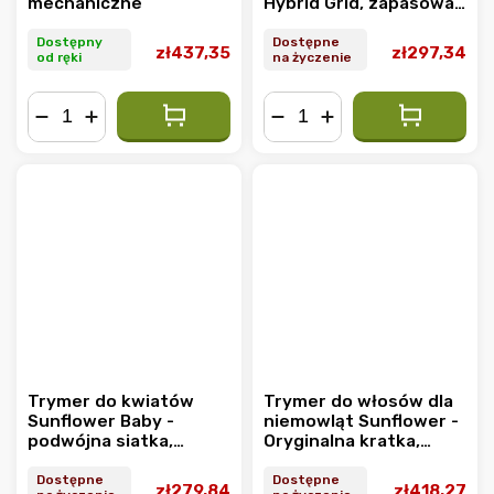
mechaniczne
Hybrid Grid, zapasowa
siatka
Dostępny
Dostępne
zł437,35
zł297,34
od ręki
na życzenie
−
+
−
+
Trymer do kwiatów
Trymer do włosów dla
Sunflower Baby -
niemowląt Sunflower -
podwójna siatka,
Oryginalna kratka,
zapasowa siatka
zapasowa siatka
Dostępne
Dostępne
zł279,84
zł418,27