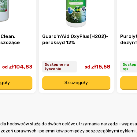
 Clean,
Guard'n'Aid OxyPlus(H2O2)-
Puroly
yszczące
peroksyd 12%
dezynf
Dostępne na
Dostęp
zł104,83
zł15,58
od
od
życzenie
ręki
góły
Szczegóły
dla hodowców służą do dwóch celów: utrzymania narzędzi i wyposażen
szczeń uprawnych i pojemników pomiędzy poszczególnymi cyklami.