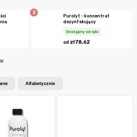
ści
Purolyt - koncentrat
enia
dezynfekujący
Dostępny od ręki
zł78,62
od
ów
wane
Alfabetycznie