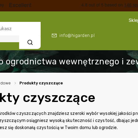
Skl
info@higarden.pl
Szukaj
rodowe
/
Produkty czyszczące
kty czyszczące
 środków czyszczących znajdziesz szeroki wybór wysokiej jakości p
szczącym osiągniesz wysoką skuteczność i czystość, dbając jedno
ciesz się doskonałą czystością w Twoim domu lub ogrodzie.