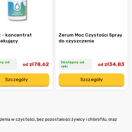
t - koncentrat
Zerum Moc Czystości Spray
ekujący
do czyszczenia
ny od
Dostępny od
zł78,62
zł34,83
od
od
ręki
Szczegóły
Szczegóły
ia w czystości, bez pozostałości żywicy i chlorofilu, oraz