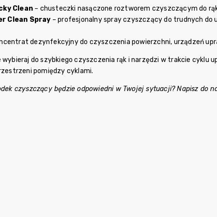
cky Clean
– chusteczki nasączone roztworem czyszczącym do rąk i na
r Clean Spray
– profesjonalny spray czyszczący do trudnych do us
ncentrat dezynfekcyjny do czyszczenia powierzchni, urządzeń upr
e wybieraj do szybkiego czyszczenia rąk i narzędzi w trakcie cyklu 
przestrzeni pomiędzy cyklami.
rodek czyszczący będzie odpowiedni w Twojej sytuacji? Napisz do 