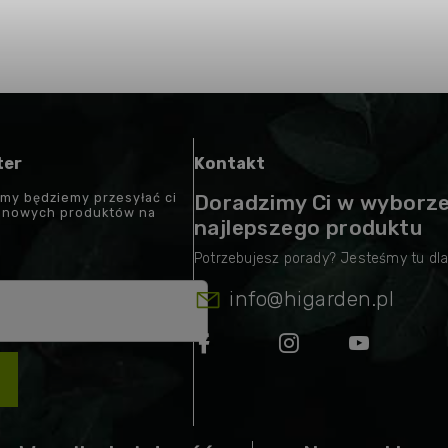
ter
Kontakt
 my będziemy przesyłać ci
Doradzimy Ci w wyborz
t nowych produktów na
najlepszego produktu
info
@
higarden.pl