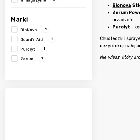
W magazynie
Bionova
Sti
Zerum Powe
Marki
urządzeń.
Purolyt
– ko
1
BioNova
Chusteczki i spray
1
Guard'n'Aid
dezynfekcji całej 
1
Purolyt
Nie wiesz, który ś
1
Zerum