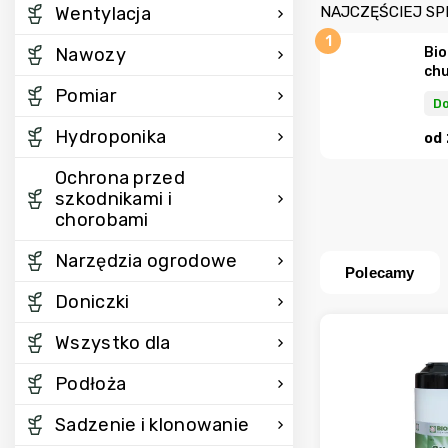
Wentylacja
NAJCZĘŚCIEJ S
Nawozy
Bio
chu
Pomiar
Do
Hydroponika
od
Ochrona przed
szkodnikami i
chorobami
Narzędzia ogrodowe
Polecamy
Doniczki
Wszystko dla
Podłoża
Sadzenie i klonowanie