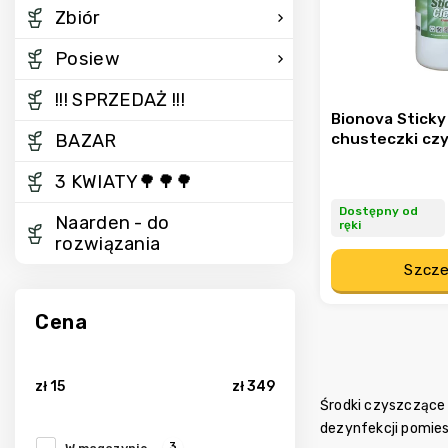
Zbiór
Posiew
!!! SPRZEDAŻ !!!
Bionova Sticky
chusteczki cz
BAZAR
3 KWIATY🌳🌳🌳
Dostępny od
Naarden - do
ręki
rozwiązania
Szcze
Cena
zł
15
zł
349
Środki czyszczące 
dezynfekcji pomie
3