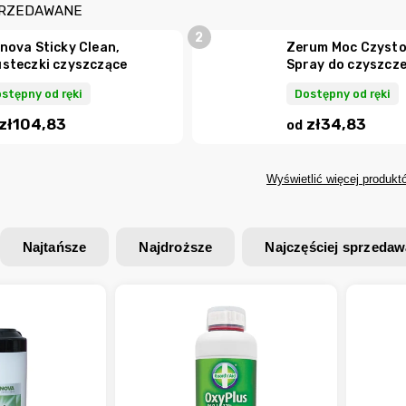
PRZEDAWANE
nova Sticky Clean,
Zerum Moc Czysto
steczki czyszczące
Spray do czyszcz
stępny od ręki
Dostępny od ręki
zł104,83
zł34,83
od
Wyświetlić więcej produkt
Najtańsze
Najdroższe
Najczęściej sprzeda