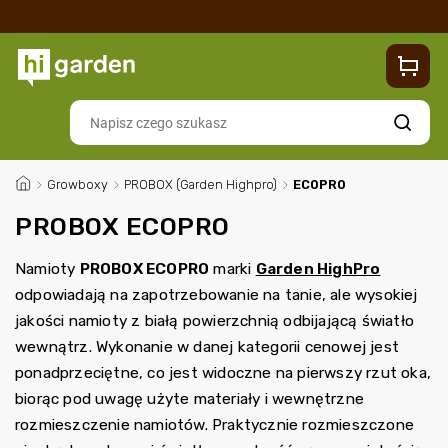
Sklep
Blog
Dostawa
Zwroty i reklamacje
Contacts
Szukaj
/
Growboxy
/
PROBOX (Garden Highpro)
/
ECOPRO
PROBOX ECOPRO
Namioty
PROBOX ECOPRO
marki
Garden HighPro
odpowiadają na zapotrzebowanie na tanie, ale wysokiej
jakości namioty z białą powierzchnią odbijającą światło
wewnątrz. Wykonanie w danej kategorii cenowej jest
ponadprzeciętne, co jest widoczne na pierwszy rzut oka,
biorąc pod uwagę użyte materiały i wewnętrzne
rozmieszczenie namiotów. Praktycznie rozmieszczone