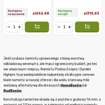
Dostępne
Dostępny
zł262,48
zł313,43
na życzenie
od ręki
−
+
−
+
Jeśli szukasz namiotu uprawowego z białą warstwą
odblaskową wewnątrz, ale masz ograniczony budżet, jesteś
we właściwym miejscu. Namioty Probox Ecopro i Garden
Highpro to prawdopodobnie najbardziej atrakcyjne cenowo
białe namioty w naszej ofercie i dla wielu stanowią mile
widzianą alternatywę dla droższych
HomeBoxów
lub
BudBoxów
.
Konstrukcja namiotów składa się z prętów o grubości 16 mm, o
nośności od 23 kg wzwyż, w zależności od wielkości namiotu.