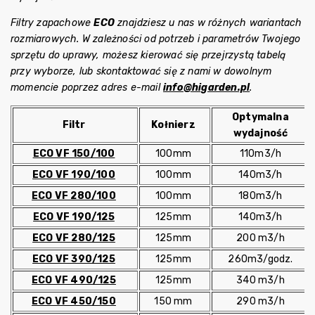
Filtry zapachowe
ECO
znajdziesz u nas w różnych wariantach
rozmiarowych. W zależności od potrzeb i parametrów Twojego
sprzętu do uprawy, możesz kierować się przejrzystą tabelą
przy wyborze, lub skontaktować się z nami w dowolnym
momencie poprzez adres e-mail
info@higarden.pl
.
Optymalna
Filtr
Kołnierz
wydajność
ECO VF 150/100
100mm
110m3/h
ECO VF 190/100
100mm
140m3/h
ECO VF 280/100
100mm
180m3/h
ECO VF 190/125
125mm
140m3/h
ECO VF 280/125
125mm
200 m3/h
ECO VF 390/125
125mm
260m3/godz.
ECO VF 490/125
125mm
340 m3/h
ECO VF 450/150
150 mm
290 m3/h