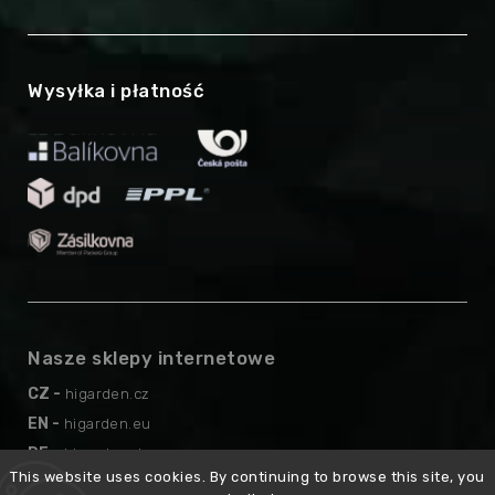
Wysyłka i płatność
Nasze sklepy internetowe
CZ -
higarden.cz
EN -
higarden.eu
DE -
higarden.de
This website uses cookies. By continuing to browse this site, you
AT -
higarden.at