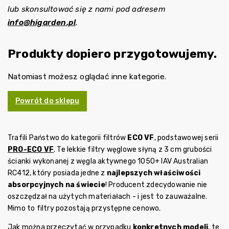
lub skonsultować się z nami pod adresem
info@higarden.pl
.
Produkty dopiero przygotowujemy.
Natomiast możesz oglądać inne kategorie.
Powrót do sklepu
Trafili Państwo do kategorii filtrów
ECO VF
, podstawowej serii
PRO-ECO VF
. Te lekkie filtry węglowe słyną z 3 cm grubości
ścianki wykonanej z węgla aktywnego 1050+ IAV Australian
RC412, który posiada jedne z
najlepszych właściwości
absorpcyjnych na świecie
! Producent zdecydowanie nie
oszczędzał na użytych materiałach - i jest to zauważalne.
Mimo to filtry pozostają przystępne cenowo.
Jak można przeczytać w przypadku
konkretnych modeli
, te