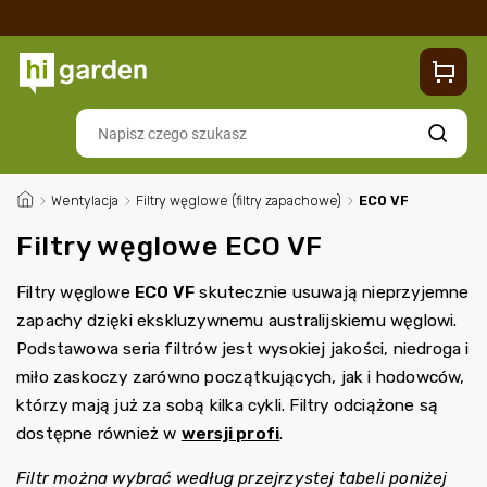
Sklep
Blog
Dostawa
Zwroty i reklamacje
Contacts
Szukaj
/
Wentylacja
/
Filtry węglowe (filtry zapachowe)
/
ECO VF
Filtry węglowe ECO VF
Filtry węglowe
ECO VF
skutecznie usuwają nieprzyjemne
zapachy dzięki ekskluzywnemu australijskiemu węglowi.
Podstawowa seria filtrów jest wysokiej jakości, niedroga i
miło zaskoczy zarówno początkujących, jak i hodowców,
którzy mają już za sobą kilka cykli. Filtry odciążone są
dostępne również w
wersji profi
.
Filtr można wybrać według przejrzystej tabeli poniżej