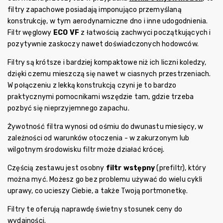
filtry zapachowe posiadają imponująco przemyślaną
konstrukcję, w tym aerodynamiczne dno i inne udogodnienia.
Filtr węglowy
ECO VF
z łatwością zachwyci początkujących i
pozytywnie zaskoczy nawet doświadczonych hodowców.
Filtry są krótsze i bardziej kompaktowe niż ich liczni koledzy,
dzięki czemu mieszczą się nawet w ciasnych przestrzeniach.
W połączeniu z lekką konstrukcją czyni je to bardzo
praktycznymi pomocnikami wszędzie tam, gdzie trzeba
pozbyć się nieprzyjemnego zapachu.
Żywotność filtra wynosi od ośmiu do dwunastu miesięcy, w
zależności od warunków otoczenia - w zakurzonym lub
wilgotnym środowisku filtr może działać krócej.
Częścią zestawu jest osobny
filtr wstępny
(prefiltr), który
można myć. Możesz go bez problemu używać do wielu cykli
uprawy, co ucieszy Ciebie, a także Twoją portmonetkę.
Filtry te oferują naprawdę świetny stosunek ceny do
wydajności.