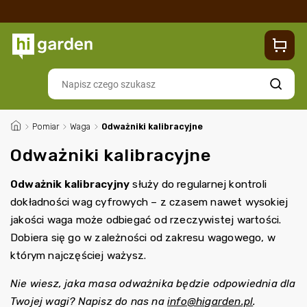
Sklep
Blog
Dostawa
Zwroty i reklamacje
Contacts
Szukaj
/
Pomiar
/
Waga
/
Odważniki kalibracyjne
Odważniki kalibracyjne
Odważnik kalibracyjny
służy do regularnej kontroli
dokładności wag cyfrowych – z czasem nawet wysokiej
jakości waga może odbiegać od rzeczywistej wartości.
Dobiera się go w zależności od zakresu wagowego, w
którym najczęściej ważysz.
Nie wiesz, jaka masa odważnika będzie odpowiednia dla
Twojej wagi? Napisz do nas na
info@higarden.pl
.