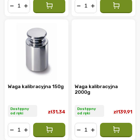
−
+
−
+
Waga kalibracyjna 150g
Waga kalibracyjna
2000g
Dostępny
Dostępny
zł31,34
zł139,91
od ręki
od ręki
−
+
−
+