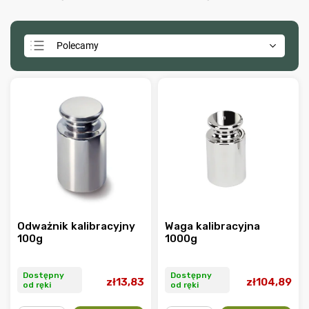
Polecamy
Najtańsze
Najdroższe
Najczęściej sprzedawane
Alfabetycznie
Odważnik kalibracyjny
Waga kalibracyjna
100g
1000g
Dostępny
Dostępny
zł13,83
zł104,89
od ręki
od ręki