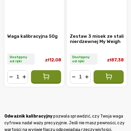
Waga kalibracyjna 50g
Zestaw 3 misek ze stali
nierdzewnej My Weigh
Dostępny
Dostępny
zł12,08
zł87,38
od ręki
od ręki
−
+
−
+
Odważnik kalibracyjny
pozwala sprawdzić, czy Twoja waga
cyfrowa nadal waży precyzyjnie. Jeśli nie masz pewności, czy
wartości na wyświetlaczu odpowiadają rzeczywistości,