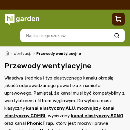
Sklep
Blog
Dostawa
Zwroty i reklamacje
Contacts
Szukaj
/
Wentylacja
/
Przewody wentylacyjne
Przewody wentylacyjne
Właściwa średnica i typ elastycznego kanału określą
jakość odprowadzanego powietrza z namiotu
uprawowego. Pamiętaj, że kanał musi być kompatybilny z
wentylatorem i filtrem węglowym. Do wyboru masz
klasyczny
kanał elastyczny ALU
, mocniejszy
kanał
elastyczny COMBI
, wyciszony
kanał elastyczny SONO
oraz kanał
PhonicTrap
, który jest mocny i prawie