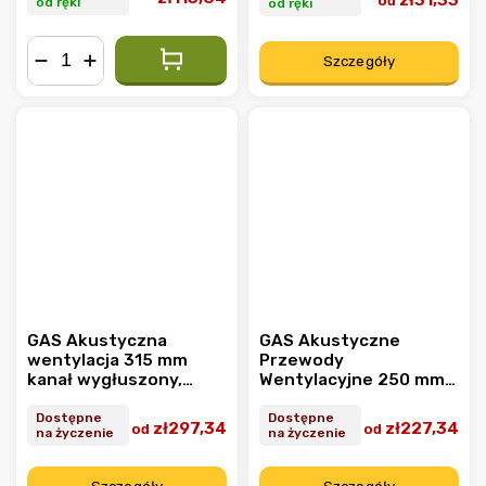
od
od ręki
od ręki
Szczegóły
−
+
GAS Akustyczna
GAS Akustyczne
wentylacja 315 mm
Przewody
kanał wygłuszony,
Wentylacyjne 250 mm
niedrażniący
wyciszane,
niepodrażniające
Dostępne
Dostępne
zł297,34
zł227,34
od
od
na życzenie
na życzenie