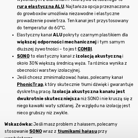
rura elastyczna ALU
. Najtańsza opcja przeznaczona
do growboxów umożliwia niezawodne i elastyczne
prowadzenie powietrza. Ten kanał jest przystosowany
do temperatur do 60°C.
Elastyczny kanał
ALU
pokryty czarnym plastikiem dla
większej odporności mechanicznej
i tym samym
dłuższej żywotności – to jest
COMBI
.
SONO
to elastyczny kanał z
izolacją akustyczną
i
około 30% większą średnicą węża. Ta różnica wynika z
obecności warstwy izolacyjnej.
Jeśli chcesz zminimalizować hałas, polecamy kanał
PhonicTrap
, który skutecznie tłumi dźwięk i gwarantuje
dyskretną pracę.
Izolacja akustyczna kanału jest
dwukrotnie skuteczniejsza
niż SONO i nie kruszą się z
niego kawałki waty szklanej. Ze względu na izolację jest
nieco grubszy niż zwykle.
Wskazówka:
Jeśli masz problem z hałasem, polecamy
stosowanie
SONO
wraz z
tłumikami hałasu
przy