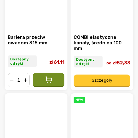
Bariera przeciw
COMBI elastyczne
owadom 315 mm
kanały, średnica 100
mm
Dostępny
Dostępny
zł61,11
zł52,33
od
od ręki
od ręki
Szczegóły
−
+
NEW