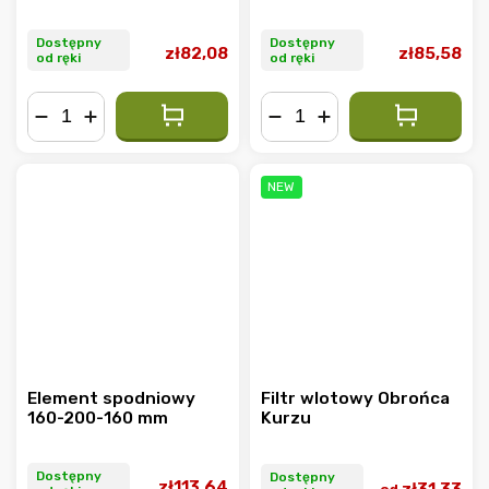
Dostępny
Dostępny
zł82,08
zł85,58
od ręki
od ręki
−
+
−
+
NEW
Element spodniowy
Filtr wlotowy Obrońca
160-200-160 mm
Kurzu
Dostępny
Dostępny
zł113,64
zł31,33