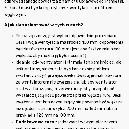
odprowadzanego powietrza z namiotu uprawowego. Pamiętaj,
że kanał musi być kompatybilny z wentylatorem i filtrem
węglowym.
A jak się zorientować w tych rurach?
Pierwszą rzeczą jest wybór odpowiedniego rozmiaru.
Jeśli Twoja wentylacja ma króciec 100 mm, odpowiednia
będzie również rura 100 mm (jest ona faktycznie nieco
większa, aby można ją było nasunąć)
Idealnie, gdy wentylator i filtr mają ten sam króciec, ale
jeśli jest inny, nie musi to być koniecznie problem -
wystarczy użyć
przejściówki
. Uważaj jednak, aby rura
za wentylatorem nie zwężała się, lub aby wentylator
miał wystarczającą rezerwę mocy, aby przepchnąć
wystarczającą ilość powietrza przez węższą rurę. Jeśli
zwężenie jest konieczne, nigdy nie powinno być większe
niż o jeden rozmiar, czyli z 200 mm na 160 mm lub na
przykład z 125 mm na 100 mm.
Podstawowa rura
z jednowarstwowym płaszczem
wykonanym z aluminium i tworzywa sztucznego to