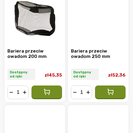
Bariera przeciw
Bariera przeciw
owadom 200 mm
owadom 250 mm
Dostępny
Dostępny
zł45,35
zł52,36
od ręki
od ręki
−
+
−
+