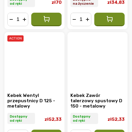
zł70
zł34,83
od ręki
na życzenie
−
+
−
+
ACTION
Kebek Wentyl
Kebek Zawór
przepustnicy D 125 -
talerzowy spustowy D
metalowy
150 - metalowy
Dostępny
Dostępny
zł52,33
zł52,33
od ręki
od ręki