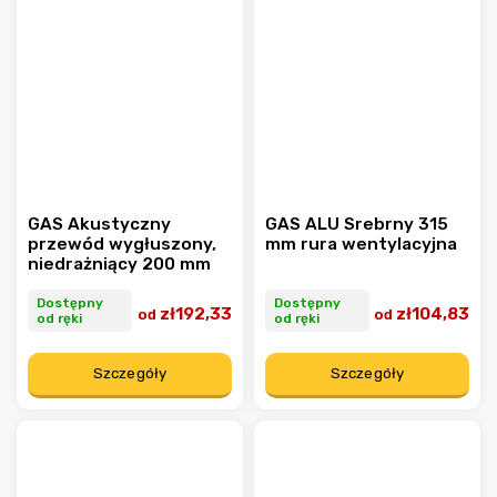
GAS Akustyczny
GAS ALU Srebrny 315
przewód wygłuszony,
mm rura wentylacyjna
niedrażniący 200 mm
Dostępny
Dostępny
zł192,33
zł104,83
od
od
od ręki
od ręki
Szczegóły
Szczegóły