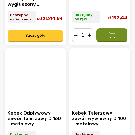
wygłuszony,
niepodrażniający
Dostępny
Dostępne
zł192,44
zł314,84
od
od ręki
na życzenie
Szczegóły
−
+
Kebek Odpływowy
Kebek Talerzowy
zawór talerzowy D 160
zawór wywiewny D 100
- metalowy
- metalowy
Dostępny
Dostępne