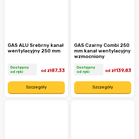
GAS ALU Srebrny kanał
GAS Czarny Combi 250
wentylacyjny 250 mm
mm kanał wentylacyjny
wzmocniony
Dostępny
Dostępny
zł87,33
zł139,83
od
od
od ręki
od ręki
Szczegóły
Szczegóły