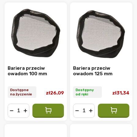
Najdroższe
Najczęściej sprzedawane
Alfabetycznie
Bariera przeciw
Bariera przeciw
owadom 100 mm
owadom 125 mm
Dostępne
Dostępny
zł26,09
zł31,34
na życzenie
od ręki
−
+
−
+