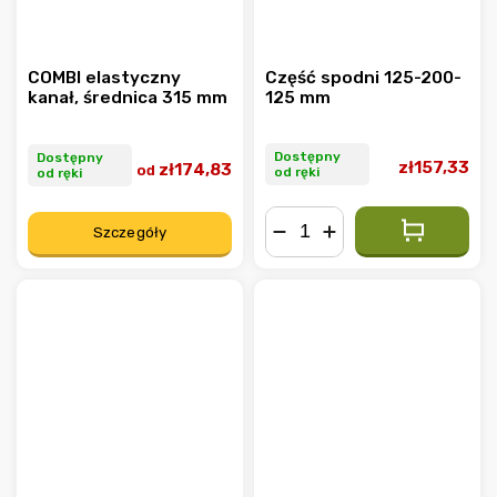
COMBI elastyczny
Część spodni 125-200-
kanał, średnica 315 mm
125 mm
Dostępny
Dostępny
zł157,33
zł174,83
od
od ręki
od ręki
Szczegóły
−
+