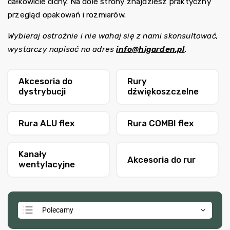
całkowicie cichy. Na dole strony znajdziesz praktyczny
przegląd opakowań i rozmiarów.
Wybieraj ostrożnie i nie wahaj się z nami skonsultować,
wystarczy napisać na adres
info@higarden.pl
.
Akcesoria do
Rury
dystrybucji
dźwiękoszczelne
powietrza
PhonicTrap
Rura ALU flex
Rura COMBI flex
Kanały
Akcesoria do rur
wentylacyjne
SONO
Polecamy
Najtańsze