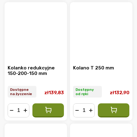
Kolanko redukcyjne
Kolano T 250 mm
150-200-150 mm
Dostępne
Dostępny
zł139,83
zł132,90
na życzenie
od ręki
−
+
−
+