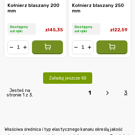
Kołnierz blaszany 200
Kołnierz blaszany 250
mm
mm
Dostępny
Dostępny
zł45,35
zł22,59
od ręki
od ręki
−
+
−
+
Załaduj jeszcze 60
Jesteś na
1
3
stronie 1 z 3.
Właściwa średnica i typ elastycznego kanału określą jakość