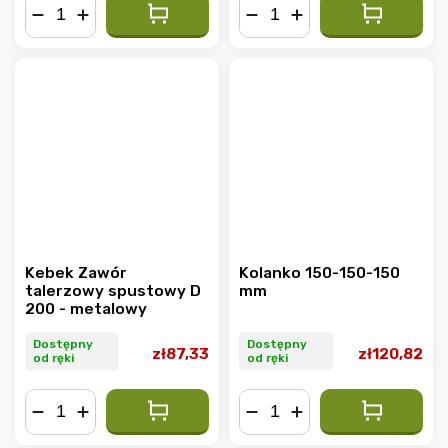
−
+
−
+
Kebek Zawór
Kolanko 150-150-150
talerzowy spustowy D
mm
200 - metalowy
Dostępny
Dostępny
zł87,33
zł120,82
od ręki
od ręki
−
+
−
+