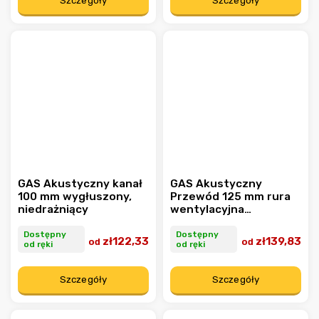
Szczegóły
Szczegóły
GAS Akustyczny kanał
GAS Akustyczny
100 mm wygłuszony,
Przewód 125 mm rura
niedrażniący
wentylacyjna
wygłuszona,
niedrażniąca
Dostępny
Dostępny
zł122,33
zł139,83
od
od
od ręki
od ręki
Szczegóły
Szczegóły