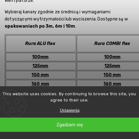
wentylatorze.
Wybieraj kanały zgodnie ze średnicą i wymaganiami
dotyczącymi wytrzymałości lub wyciszenia. Dostępne są w
opakowaniach po 3m, 6m i 10m
.
Rura ALU flex
Rura COMBI flex
100mm
100mm
125mm
125mm
150 mm
150 mm
160 mm
160 mm
200 mm
200 mm
This website uses cookies. By continuing to browse this site, you
agree to their use.
250 mm
250 mm
Ustawienia
315 mm
315 mm
355mm
355mm
Zgadzam się
400 mm
-