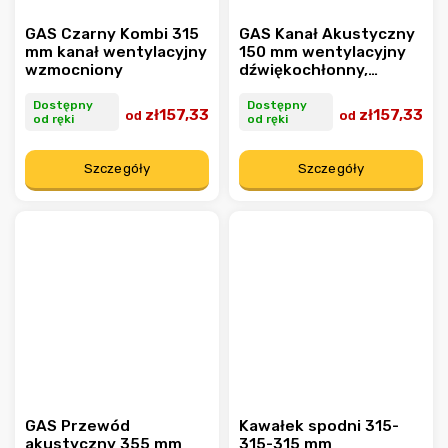
GAS Czarny Kombi 315
GAS Kanał Akustyczny
mm kanał wentylacyjny
150 mm wentylacyjny
wzmocniony
dźwiękochłonny,
niepodrażniający
Dostępny
Dostępny
zł157,33
zł157,33
od
od
od ręki
od ręki
Szczegóły
Szczegóły
GAS Przewód
Kawałek spodni 315-
akustyczny 355 mm
315-315 mm