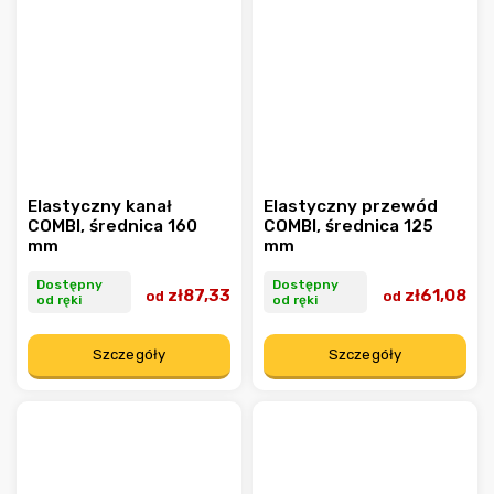
Elastyczny kanał
Elastyczny przewód
COMBI, średnica 160
COMBI, średnica 125
mm
mm
Dostępny
Dostępny
zł87,33
zł61,08
od
od
od ręki
od ręki
Szczegóły
Szczegóły