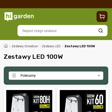
Sklep
Blog
Dostawa
Zwroty i reklamacje
Contacts
Szukaj
/
Zestawy Growbox
/
Zestawy LED
/
Zestawy LED 100W
Zestawy LED 100W
Polecamy
Najtańsze
Najdroższe
Najczęściej sprzedawane
Alfabetycznie