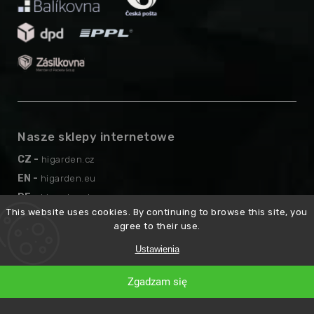
Nasze sklepy internetowe
CZ -
higarden.cz
EN -
higarden.eu
DE -
higarden.de
This website uses cookies. By continuing to browse this site, you
AT -
higarden.at
agree to their use.
Ustawienia
Copyright 2026
higarden.pl
. Wszystkie prawa zastrzeżone.
Opracował
Zgadzam się
Shoptet
Premium