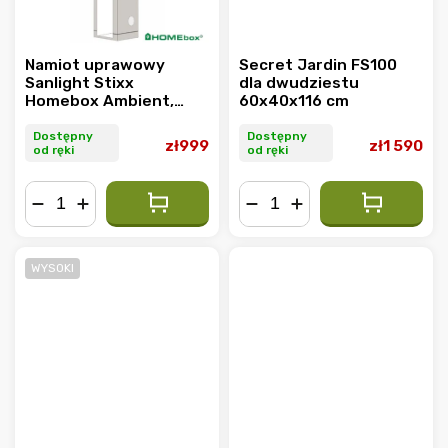
Namiot uprawowy
Secret Jardin FS100
Sanlight Stixx
dla dwudziestu
Homebox Ambient,
60x40x116 cm
40x40x160cm
Dostępny
Dostępny
zł999
zł1 590
od ręki
od ręki
−
+
−
+
WYSOKI