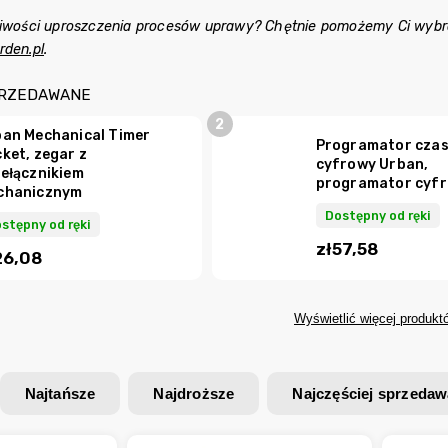
liwości uproszczenia procesów uprawy? Chętnie pomożemy Ci wybra
rden.pl
.
PRZEDAWANE
an Mechanical Timer
Programator cza
ket, zegar z
cyfrowy Urban,
ełącznikiem
programator cyf
chanicznym
Dostępny od ręki
stępny od ręki
zł57,58
26,08
Wyświetlić więcej produkt
Najtańsze
Najdroższe
Najczęściej sprzeda