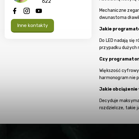
622
Mechaniczne zegar
dwunastoma dławik
Inne kontakty
Jakie programat
Do LED nadają się 
przypadku dużych 
Czy programator
Większość cyfrowy
harmonogram nie pr
Jakie obciążeni
Decyduje maksymal
rozdzielcze, takie