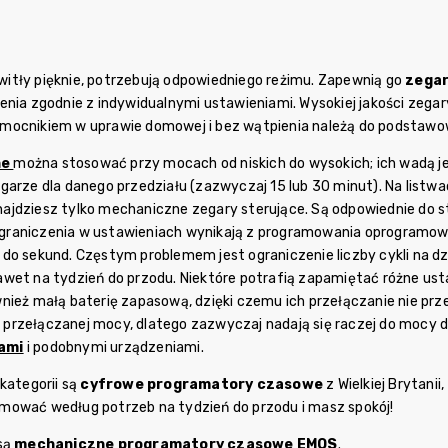
 kwitły pięknie, potrzebują odpowiedniego reżimu. Zapewnią go
zegar
enia zgodnie z indywidualnymi ustawieniami. Wysokiej jakości zegar
mocnikiem w uprawie domowej i bez wątpienia należą do podstaw
ne
można stosować przy mocach od niskich do wysokich; ich wadą je
garze dla danego przedziału (zazwyczaj 15 lub 30 minut). Na listwa
ajdziesz tylko mechaniczne zegary sterujące. Są odpowiednie do 
ograniczenia w ustawieniach wynikają z programowania oprogramowa
do sekund. Częstym problemem jest ograniczenie liczby cykli na dzi
awet na tydzień do przodu. Niektóre potrafią zapamiętać różne usta
wnież małą baterię zapasową, dzięki czemu ich przełączanie nie prz
przełączanej mocy, dlatego zazwyczaj nadają się raczej do mocy 
ami
i podobnymi urządzeniami.
kategorii są
cyfrowe programatory czasowe
z Wielkiej Brytani
mować według potrzeb na tydzień do przodu i masz spokój!
są
mechaniczne programatory czasowe EMOS
.