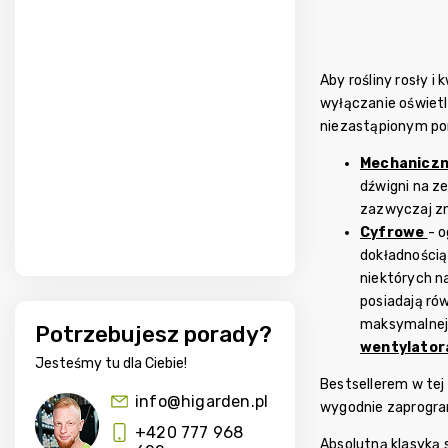
Aby rośliny rosły i
wyłączanie oświetl
niezastąpionym po
Mechanicz
dźwigni na ze
zazwyczaj zn
Cyfrowe
- 
dokładnością 
niektórych n
posiadają ró
maksymalnej 
Potrzebujesz porady?
wentylator
Jesteśmy tu dla Ciebie!
Bestsellerem w tej 
info@higarden.pl
wygodnie zaprogra
+420 777 968
Absolutną klasyką 