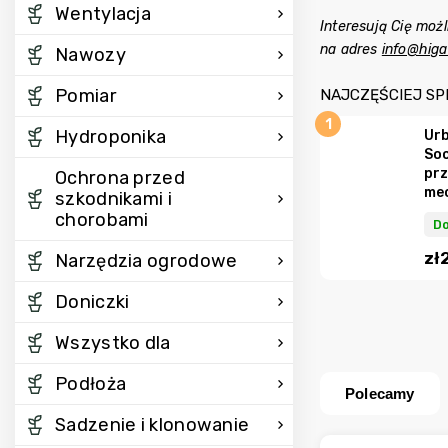
Wentylacja
Interesują Cię moż
na adres
info@higa
Nawozy
Pomiar
NAJCZĘŚCIEJ S
Hydroponika
Urb
Soc
prz
Ochrona przed
me
szkodnikami i
chorobami
Do
zł
Narzędzia ogrodowe
Doniczki
Wszystko dla
Podłoża
Polecamy
Sadzenie i klonowanie