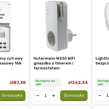
zny cyfrowy
Hutermann W230 WiFi
Lighth
zasowy 16A
gniazdko z timerem i
bezpr
termostatem
Dostępny od
Dostęp
zł87,38
zł262,34
ręki
ręki
Do koszyka
Do koszyka
−
+
−