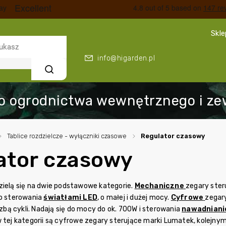
Skl
info@higarden.pl
Szukaj
/
Tablice rozdzielcze - wyłączniki czasowe
/
Regulator czasowy
ator czasowy
zielą się na dwie podstawowe kategorie.
Mechaniczne
zegary ster
do sterowania
światłami LED
, o małej i dużej mocy.
Cyfrowe
zegar
iczbą cykli. Nadają się do mocy do ok. 700W i sterowania
nawadnian
w tej kategorii są cyfrowe zegary sterujące marki Lumatek, kolejnym