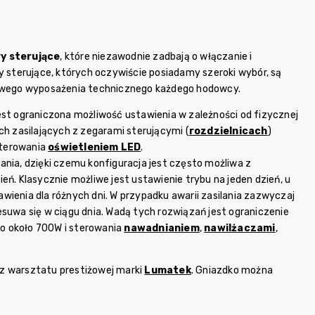
y sterujące
, które niezawodnie zadbają o włączanie i
y sterujące, których oczywiście posiadamy szeroki wybór, są
owego wyposażenia technicznego każdego hodowcy.
st ograniczona możliwość ustawienia w zależności od fizycznej
ch zasilających z zegarami sterującymi (
rozdzielnicach
)
sterowania
oświetleniem LED
.
nia, dzięki czemu konfiguracja jest często możliwa z
eń. Klasycznie możliwe jest ustawienie trybu na jeden dzień, u
wienia dla różnych dni. W przypadku awarii zasilania zazwyczaj
esuwa się w ciągu dnia. Wadą tych rozwiązań jest ograniczenie
do około 700W i sterowania
nawadnianiem
,
nawilżaczami
,
i, z warsztatu prestiżowej marki
Lumatek
. Gniazdko można