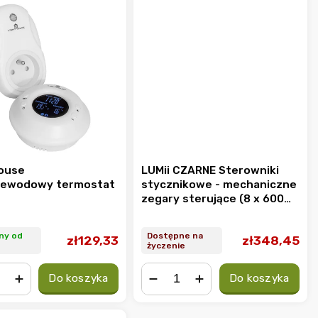
ouse
LUMii CZARNE Sterowniki
zewodowy termostat
stycznikowe - mechaniczne
zegary sterujące (8 x 600W,
16A)
ny od
Dostępne na
zł129,33
zł348,45
życzenie
Do koszyka
Do koszyka
+
−
+