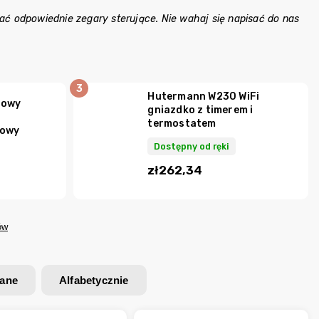
ć odpowiednie zegary sterujące. Nie wahaj się napisać do nas
Hutermann W230 WiFi
sowy
gniazdko z timerem i
termostatem
rowy
Dostępny od ręki
zł262,34
ów
wane
Alfabetycznie