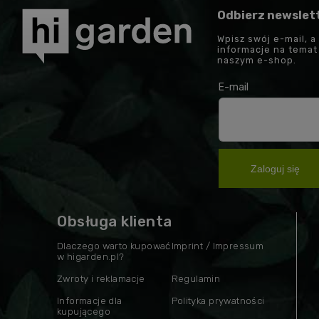
Odbierz newslet
Wpisz swój e-mail, a
informacje na tema
naszym e-shop.
E-mail
Zaloguj się
Obsługa klienta
Dlaczego warto kupować
Imprint / Impressum
w higarden.pl?
Zwroty i reklamacje
Regulamin
Informacje dla
Polityka prywatności
kupującego