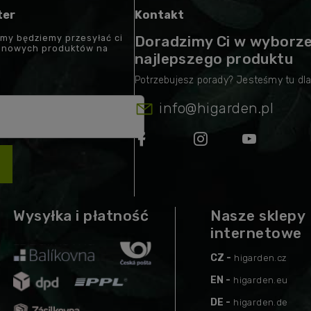
ter
Kontakt
 my będziemy przesyłać ci
Doradzimy Ci w wyborz
t nowych produktów na
najlepszego produktu
info
@
higarden.pl
Wysyłka i płatność
Nasze sklepy
internetowe
CZ -
higarden.cz
EN -
higarden.eu
DE -
higarden.de