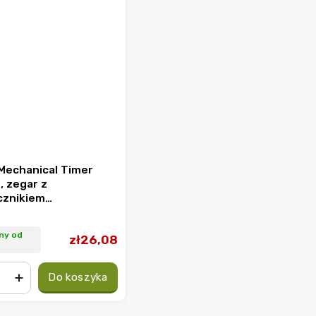
Mechanical Timer
, zegar z
cznikiem
nicznym
ny od
zł26,08
Do koszyka
+