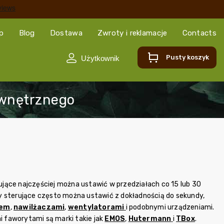
ep
Blog
Dostawa
Zwroty i reklamacje
Contacts
Pusty koszyk
ujące najczęściej można ustawić w przedziałach co 15 lub 30
y sterujące często można ustawić z dokładnością do sekundy,
iem
,
nawilżaczami
,
wentylatorami
i podobnymi urządzeniami.
i faworytami są marki takie jak
EMOS
,
Hutermann
i
TBox
.