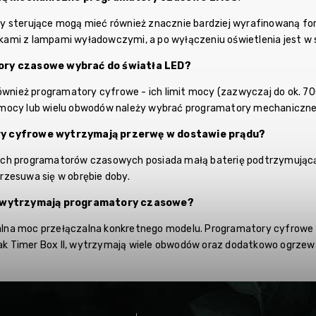
y sterujące mogą mieć również znacznie bardziej wyrafinowaną fo
ami z lampami wyładowczymi, a po wyłączeniu oświetlenia jest w 
ory czasowe wybrać do światła LED?
również programatory cyfrowe - ich limit mocy (zazwyczaj do ok. 7
mocy lub wielu obwodów należy wybrać programatory mechaniczne,
y cyfrowe wytrzymają przerwę w dostawie prądu?
ch programatorów czasowych posiada małą baterię podtrzymującą, 
zesuwa się w obrębie doby.
e wytrzymają programatory czasowe?
na moc przełączalna konkretnego modelu. Programatory cyfrowe z
 jak Timer Box II, wytrzymają wiele obwodów oraz dodatkowo ogrzew