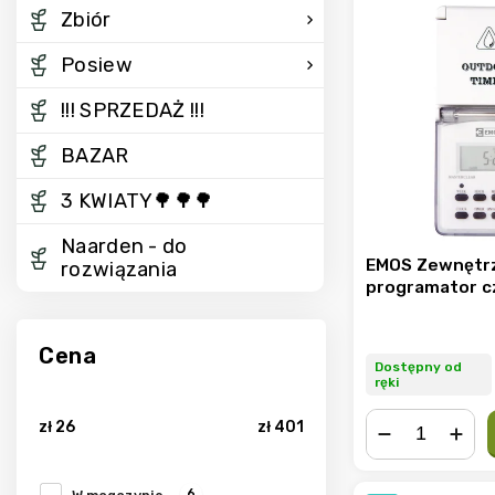
Zbiór
Posiew
!!! SPRZEDAŻ !!!
BAZAR
3 KWIATY🌳🌳🌳
Naarden - do
EMOS Zewnętr
rozwiązania
programator c
Cena
Dostępny od
ręki
zł
26
zł
401
−
+
6