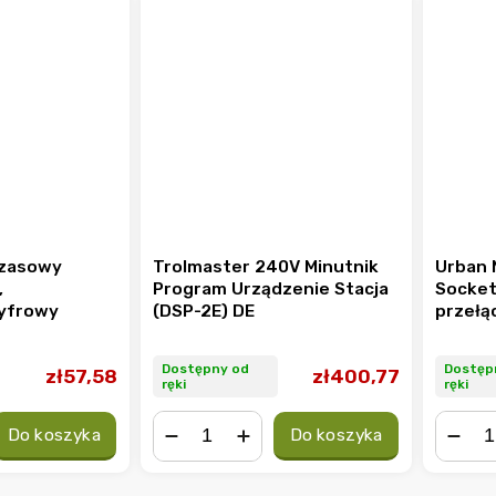
czasowy
Trolmaster 240V Minutnik
Urban 
,
Program Urządzenie Stacja
Socket
yfrowy
(DSP-2E) DE
przełą
mecha
Dostępny od
Dostęp
zł57,58
zł400,77
ręki
ręki
Do koszyka
Do koszyka
−
+
−