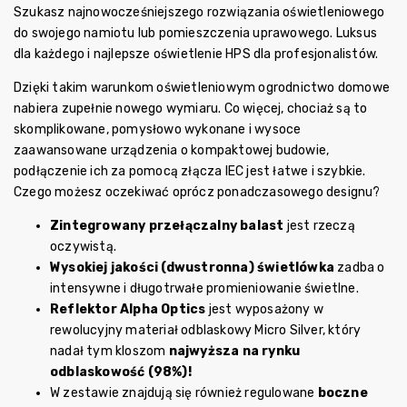
Szukasz najnowocześniejszego rozwiązania oświetleniowego
do swojego namiotu lub pomieszczenia uprawowego. Luksus
dla każdego i najlepsze oświetlenie HPS dla profesjonalistów.
Dzięki takim warunkom oświetleniowym ogrodnictwo domowe
nabiera zupełnie nowego wymiaru. Co więcej, chociaż są to
skomplikowane, pomysłowo wykonane i wysoce
zaawansowane urządzenia o kompaktowej budowie,
podłączenie ich za pomocą złącza IEC jest łatwe i szybkie.
Czego możesz oczekiwać oprócz ponadczasowego designu?
Zintegrowany przełączalny balast
jest rzeczą
oczywistą.
Wysokiej jakości (dwustronna) świetlówka
zadba o
intensywne i długotrwałe promieniowanie świetlne.
Reflektor Alpha Optics
jest wyposażony w
rewolucyjny materiał odblaskowy Micro Silver, który
nadał tym kloszom
najwyższa na rynku
odblaskowość (98%)!
W zestawie znajdują się również regulowane
boczne