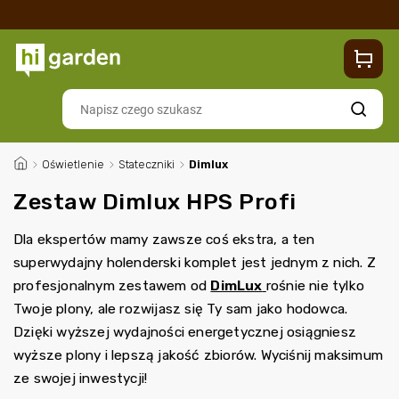
Sklep
Blog
Dostawa
Zwroty i reklamacje
Contacts
Szukaj
/
Oświetlenie
/
Stateczniki
/
Dimlux
Zestaw Dimlux HPS Profi
Dla ekspertów mamy zawsze coś ekstra, a ten
superwydajny holenderski komplet jest jednym z nich.
Z
profesjonalnym zestawem od
DimLux
rośnie nie tylko
Twoje plony, ale rozwijasz się Ty sam jako hodowca.
Dzięki wyższej wydajności energetycznej osiągniesz
wyższe plony i lepszą jakość zbiorów. Wyciśnij maksimum
ze swojej inwestycji!