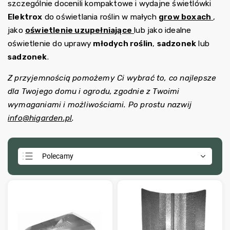
szczególnie docenili kompaktowe i wydajne świetlówki
Elektrox
do oświetlania roślin w małych
grow boxach
,
jako
oświetlenie uzupełniające
lub jako idealne
oświetlenie do uprawy
młodych roślin
,
sadzonek
lub
sadzonek
.
Z przyjemnością pomożemy Ci wybrać to, co najlepsze
dla Twojego domu i ogrodu, zgodnie z Twoimi
wymaganiami i możliwościami. Po prostu nazwij
info@higarden.pl
.
Polecamy
Najtańsze
Najdroższe
Najczęściej sprzedawane
Alfabetycznie