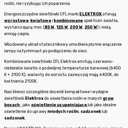
roślin, nie ryzykując ich poparzenia.
Energooszczędne świetlówki CFL marki
ELEKTROX
oferują
wzrostowe
,
kwiatowe
i
kombinowane
spektrum światła
,
wystarczającą moc (
85 W
,
125 W
,
200 W
,
250 W
) i niską
emisję ciepła.
Wbudowany układ statecznikowy umożliwia płynne włączenie
lampy natychmiast po podłączeniu do sieci.
Kombinowane świetlówki CFL Elektrox emitują czerwono-
niebieskie światło o podwójnej temperaturze barwowej (6400
K + 2100 K), warianty do wzrostu zazwyczaj mają 6400K, do
kwitnienia 2100K.
Nasi klienci szczególnie docenili kompaktowe i wydajne
świetlówki
Elektrox
do oświetlania roślin w małych
grow
boxach
, jako
oświetlenie uzupełniające
lub jako idealne
oświetlenie do uprawy
młodych roślin
,
sadzonek
lub
sadzonek
.