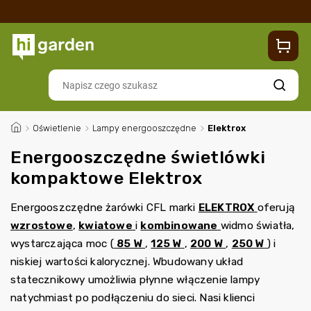
Sklep
Blog
Dostawa
Zwroty i reklamacje
Contacts
Szukaj
/
Oświetlenie
/
Lampy energooszczędne
/
Elektrox
Energooszczędne świetlówki
kompaktowe Elektrox
Energooszczędne żarówki CFL marki
ELEKTROX
oferują
wzrostowe
,
kwiatowe
i
kombinowane
widmo światła
,
wystarczająca moc (
85 W
,
125 W
,
200 W
,
250 W
)
i
niskiej wartości kalorycznej.
Wbudowany układ
statecznikowy umożliwia płynne włączenie lampy
natychmiast po podłączeniu do sieci.
Nasi klienci