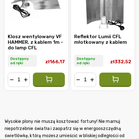
Klosz wentylowany VF
Reflektor Lumii CFL
HAMMER, z kablem 1m -
młotkowany z kablem
do lamp CFL
Dostępny
Dostępny
zł166,17
zł332,52
od ręki
od ręki
−
+
−
+
Wysokie plony nie muszą kosztować fortuny! Nie marnuj
niepotrzebnie światła i zaopatrz się w energooszczędną
świetlówkę, którą możesz umieścić w bliskiej odległości od