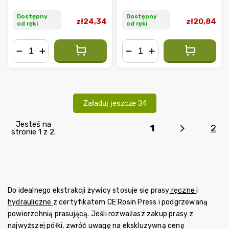
Dostępny
Dostępny
zł24,34
zł20,84
od ręki
od ręki
−
+
−
+
Załaduj jeszcze 34
Jesteś na
1
2
stronie 1 z 2.
Do idealnego ekstrakcji żywicy stosuje się prasy
ręczne
i
hydrauliczne
z certyfikatem CE Rosin Press i podgrzewaną
powierzchnią prasującą. Jeśli rozważasz zakup prasy z
najwyższej półki, zwróć uwagę na ekskluzywną cenę