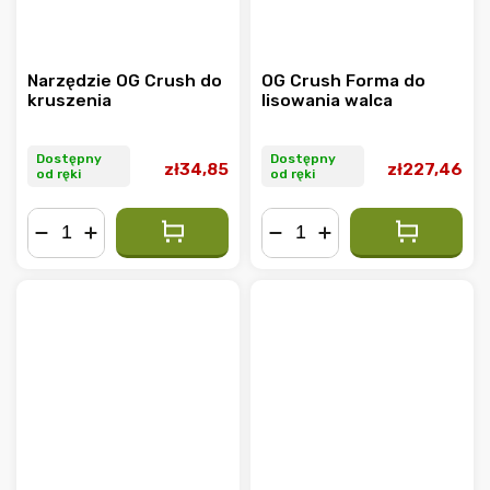
Narzędzie OG Crush do
OG Crush Forma do
kruszenia
lisowania walca
Dostępny
Dostępny
zł34,85
zł227,46
od ręki
od ręki
−
+
−
+