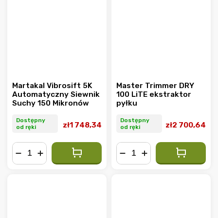
Martakal Vibrosift 5K
Master Trimmer DRY
Automatyczny Siewnik
100 LiTE ekstraktor
Suchy 150 Mikronów
pyłku
Dostępny
Dostępny
zł1 748,34
zł2 700,64
od ręki
od ręki
−
+
−
+