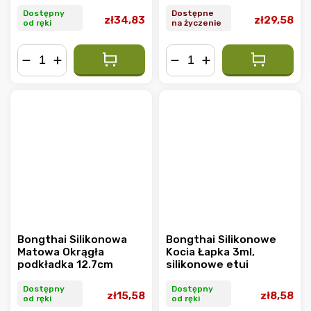
Końcówka kwarcowa
15.5cm
Dostępny
Dostępne
zł34,83
zł29,58
od ręki
na życzenie
−
+
−
+
Bongthai Silikonowa
Bongthai Silikonowe
Matowa Okrągła
Kocia Łapka 3ml,
podkładka 12.7cm
silikonowe etui
Dostępny
Dostępny
zł15,58
zł8,58
od ręki
od ręki