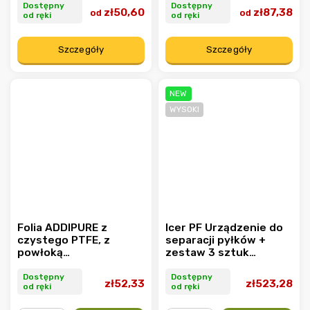
Dostępny
Dostępny
zł50,60
zł87,38
od
od
od ręki
od ręki
Szczegóły
Szczegóły
NEW
WYSOKI
Folia ADDIPURE z
Icer PF Urządzenie do
czystego PTFE, z
separacji pyłków +
powłoką
zestaw 3 sztuk
nieprzywierającą,
worków separacyjnych
333x300x0,1 mm
Dostępny
Dostępny
zł52,33
zł523,28
od ręki
od ręki