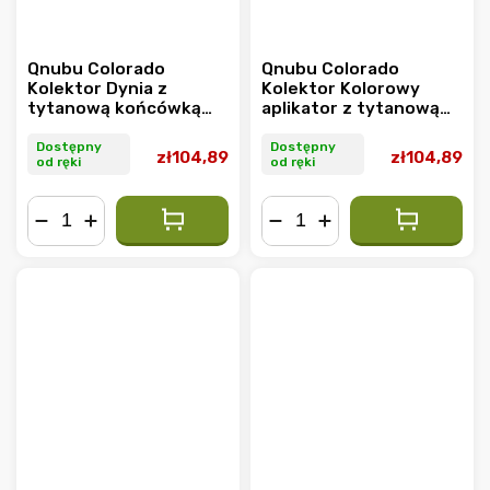
Qnubu Colorado
Qnubu Colorado
Kolektor Dynia z
Kolektor Kolorowy
tytanową końcówką
aplikator z tytanową
17,5 cm
końcówką 23 cm
Dostępny
Dostępny
zł104,89
zł104,89
od ręki
od ręki
−
+
−
+