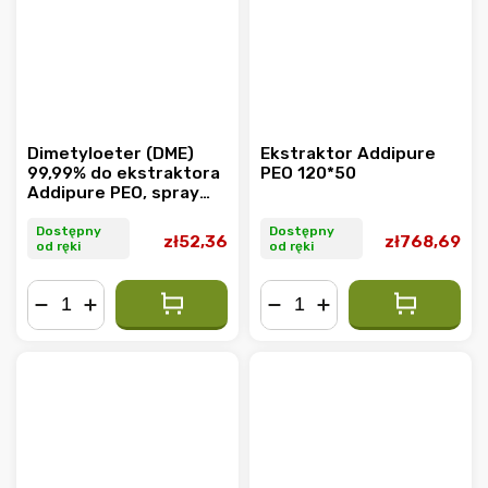
Dimetyloeter (DME)
Ekstraktor Addipure
99,99% do ekstraktora
PEO 120*50
Addipure PEO, spray
500 ml
Dostępny
Dostępny
zł52,36
zł768,69
od ręki
od ręki
−
+
−
+