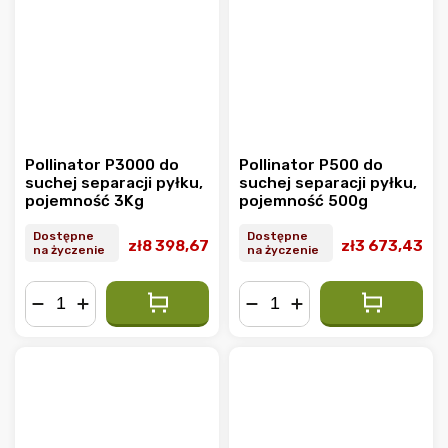
Pollinator P3000 do
Pollinator P500 do
suchej separacji pyłku,
suchej separacji pyłku,
pojemność 3Kg
pojemność 500g
Dostępne
Dostępne
zł8 398,67
zł3 673,43
na życzenie
na życzenie
−
+
−
+