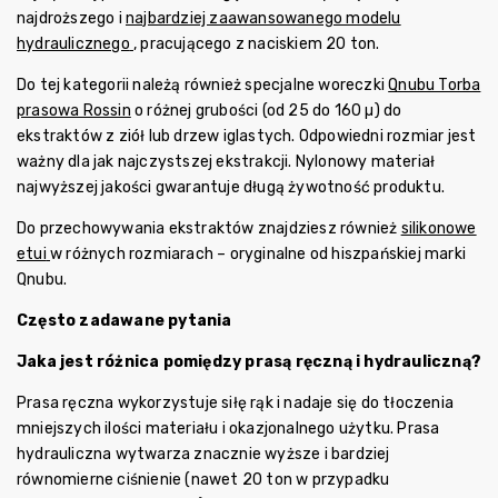
najdroższego i
najbardziej zaawansowanego modelu
hydraulicznego
, pracującego z naciskiem 20 ton.
Do tej kategorii należą również specjalne woreczki
Qnubu Torba
prasowa Rossin
o różnej grubości (od 25 do 160 µ) do
ekstraktów z ziół lub drzew iglastych. Odpowiedni rozmiar jest
ważny dla jak najczystszej ekstrakcji. Nylonowy materiał
najwyższej jakości gwarantuje długą żywotność produktu.
Do przechowywania ekstraktów znajdziesz również
silikonowe
etui
w różnych rozmiarach – oryginalne od hiszpańskiej marki
Qnubu.
Często zadawane pytania
Jaka jest różnica pomiędzy prasą ręczną i hydrauliczną?
Prasa ręczna wykorzystuje siłę rąk i nadaje się do tłoczenia
mniejszych ilości materiału i okazjonalnego użytku. Prasa
hydrauliczna wytwarza znacznie wyższe i bardziej
równomierne ciśnienie (nawet 20 ton w przypadku