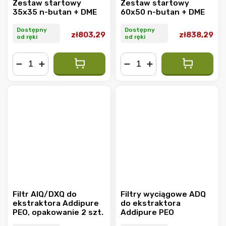
Zestaw startowy
Zestaw startowy
35x35 n-butan + DME
60x50 n-butan + DME
Dostępny
Dostępny
zł803,29
zł838,29
od ręki
od ręki
−
+
−
+
Filtr AIQ/DXQ do
Filtry wyciągowe ADQ
ekstraktora Addipure
do ekstraktora
PEO, opakowanie 2 szt.
Addipure PEO