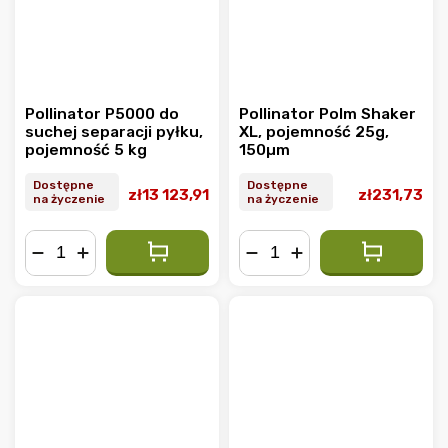
Pollinator P5000 do
Pollinator Polm Shaker
suchej separacji pyłku,
XL, pojemność 25g,
pojemność 5 kg
150µm
Dostępne
Dostępne
zł13 123,91
zł231,73
na życzenie
na życzenie
−
+
−
+