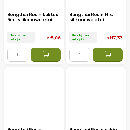
Bongthai Rosin kaktus
Bongthai Rosin Mix,
5ml, silikonowe etui
silikonowe etui
Dostępny
Dostępny
zł5,08
zł17,33
od ręki
od ręki
−
+
−
+
Bongthai Rosin
Bongthai Rosin szkło