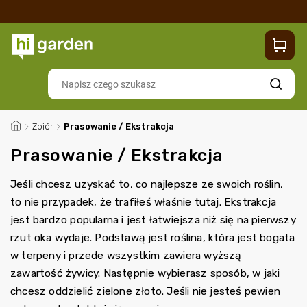
Sklep
Blog
Dostawa
Zwroty i reklamacje
Contacts
Szukaj
/
Zbiór
/
Prasowanie / Ekstrakcja
Prasowanie / Ekstrakcja
Jeśli chcesz uzyskać to, co najlepsze ze swoich roślin,
to nie przypadek, że trafiłeś właśnie tutaj. Ekstrakcja
jest bardzo popularna i jest łatwiejsza niż się na pierwszy
rzut oka wydaje. Podstawą jest roślina, która jest bogata
w terpeny i przede wszystkim zawiera wyższą
zawartość żywicy. Następnie wybierasz sposób, w jaki
chcesz oddzielić zielone złoto. Jeśli nie jesteś pewien