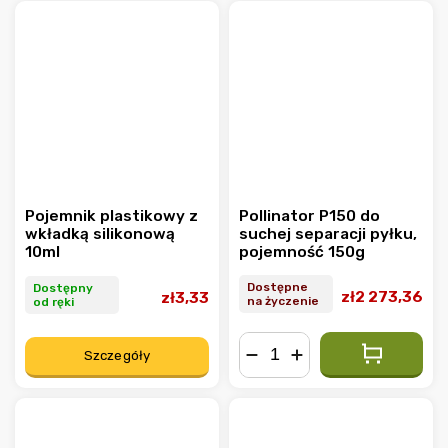
Pojemnik plastikowy z
Pollinator P150 do
wkładką silikonową
suchej separacji pyłku,
10ml
pojemność 150g
Dostępne
Dostępny
zł2 273,36
zł3,33
na życzenie
od ręki
Szczegóły
−
+