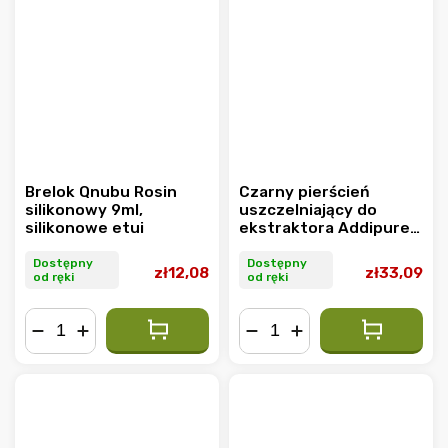
Brelok Qnubu Rosin
Czarny pierścień
silikonowy 9ml,
uszczelniający do
silikonowe etui
ekstraktora Addipure
PEO, opakowanie 2 szt.
Dostępny
Dostępny
zł12,08
zł33,09
od ręki
od ręki
−
+
−
+