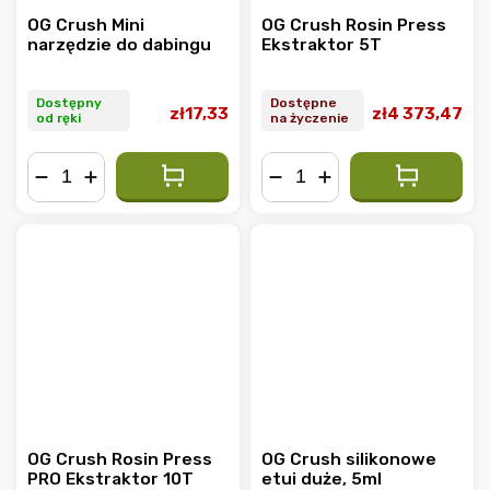
OG Crush Mini
OG Crush Rosin Press
narzędzie do dabingu
Ekstraktor 5T
Dostępny
Dostępne
zł17,33
zł4 373,47
od ręki
na życzenie
−
+
−
+
OG Crush Rosin Press
OG Crush silikonowe
PRO Ekstraktor 10T
etui duże, 5ml