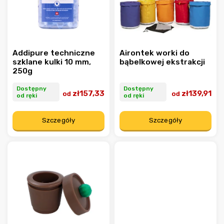
Addipure techniczne
Airontek worki do
szklane kulki 10 mm,
bąbelkowej ekstrakcji
250g
Dostępny
Dostępny
zł157,33
zł139,91
od
od
od ręki
od ręki
Szczegóły
Szczegóły