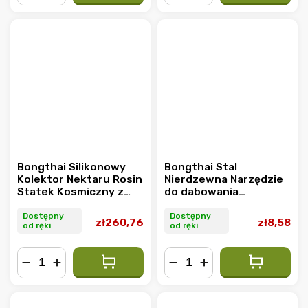
−
+
−
+
Bongthai Silikonowy
Bongthai Stal
Kolektor Nektaru Rosin
Nierdzewna Narzędzie
Statek Kosmiczny z
do dabowania
Końcówką Kwarcową
Pojedyncze 9 cm
15.5 cm, PUDEŁKO 10
Dostępny
Dostępny
zł260,76
zł8,58
od ręki
od ręki
szt.
−
+
−
+