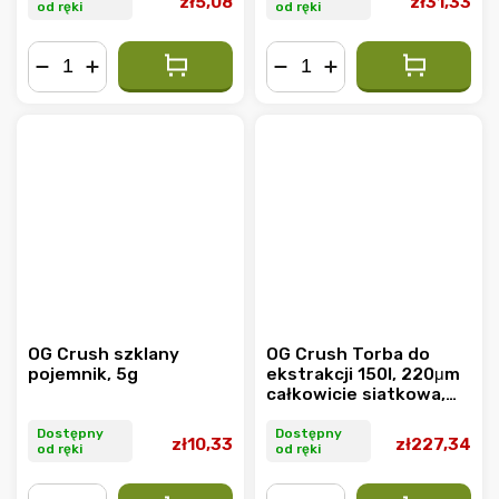
zł5,08
zł31,33
od ręki
od ręki
−
+
−
+
OG Crush szklany
OG Crush Torba do
pojemnik, 5g
ekstrakcji 150l, 220μm
całkowicie siatkowa,
1szt
Dostępny
Dostępny
zł10,33
zł227,34
od ręki
od ręki