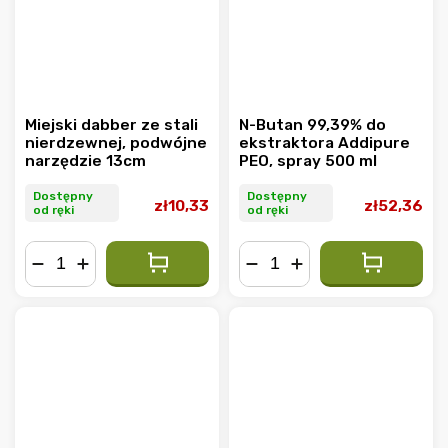
Miejski dabber ze stali
N-Butan 99,39% do
nierdzewnej, podwójne
ekstraktora Addipure
narzędzie 13cm
PEO, spray 500 ml
Dostępny
Dostępny
zł10,33
zł52,36
od ręki
od ręki
−
+
−
+