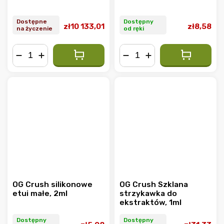
Dostępne
Dostępny
zł10 133,01
zł8,58
na życzenie
od ręki
−
+
−
+
OG Crush silikonowe
OG Crush Szklana
etui małe, 2ml
strzykawka do
ekstraktów, 1ml
Dostępny
Dostępny