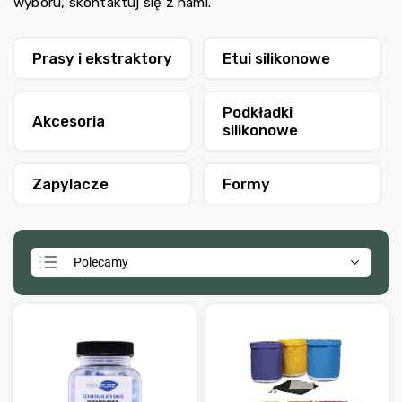
wyboru, skontaktuj się z nami.
Prasy i ekstraktory
Etui silikonowe
Podkładki
Akcesoria
silikonowe
Zapylacze
Formy
Polecamy
Najtańsze
Najdroższe
Najczęściej sprzedawane
Alfabetycznie