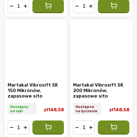
−
+
−
+
Martakal Vibrosift 5K
Martakal Vibrosift 5K
150 Mikronów,
200 Mikronów,
zapasowe sito
zapasowe sito
Dostępny
Dostępne
zł148,58
zł148,58
od ręki
na życzenie
−
+
−
+