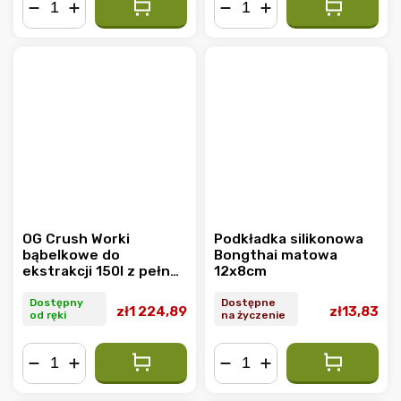
−
+
−
+
OG Crush Worki
Podkładka silikonowa
bąbelkowe do
Bongthai matowa
ekstrakcji 150l z pełnej
12x8cm
siatki, 6 szt.
Dostępny
Dostępne
zł1 224,89
zł13,83
od ręki
na życzenie
−
+
−
+