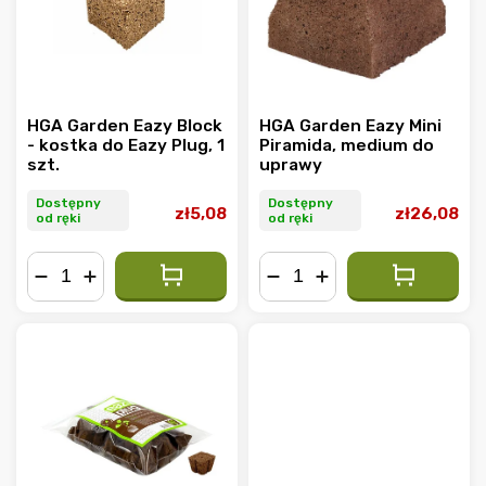
HGA Garden Eazy Block
HGA Garden Eazy Mini
- kostka do Eazy Plug, 1
Piramida, medium do
szt.
uprawy
Dostępny
Dostępny
zł5,08
zł26,08
od ręki
od ręki
−
+
−
+