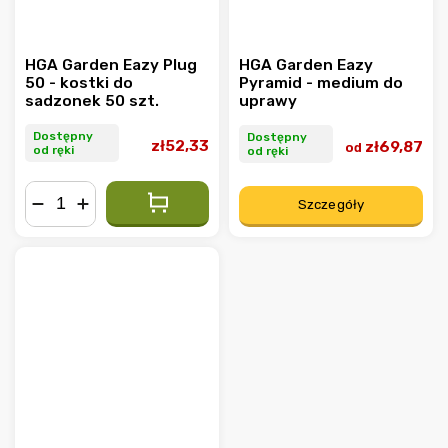
HGA Garden Eazy Plug
HGA Garden Eazy
50 - kostki do
Pyramid - medium do
sadzonek 50 szt.
uprawy
Dostępny
Dostępny
zł52,33
zł69,87
od
od ręki
od ręki
Szczegóły
−
+