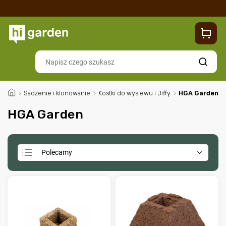
Sklep
Blog
Dostawa
Zwroty i reklamacje
Contacts
Szukaj
/
Sadzenie i klonowanie
/
Kostki do wysiewu i Jiffy
/
HGA Garden
HGA Garden
Polecamy
Najtańsze
Najdroższe
Najczęściej sprzedawane
Alfabetycznie