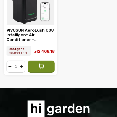
VIVOSUN AeroLush C08
Intelligent Air
Conditioner -
inteligentna
klimatyzacja Wi-Fi 4w1
Dostępne
zł2 408,18
na życzenie
−
+