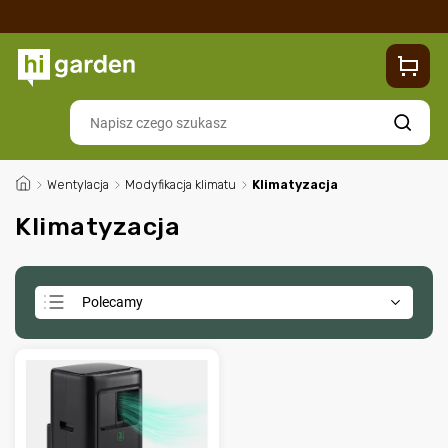
Sklep
Blog
Dostawa
Zwroty i reklamacje
Contacts
Szukaj
/
Wentylacja
/
Modyfikacja klimatu
/
Klimatyzacja
Klimatyzacja
Polecamy
Najtańsze
Najdroższe
Najczęściej sprzedawane
Alfabetycznie