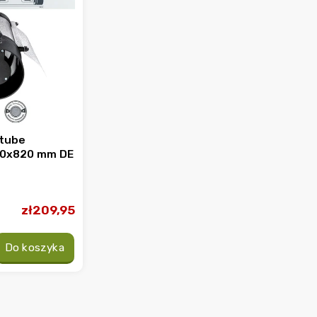
ltube
50x820 mm DE
zł209,95
Do koszyka