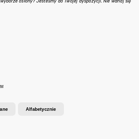
 wyborze osłony? Jesteśmy do Twojej dyspozycji. Nie wahaj się
ów
wane
Alfabetycznie