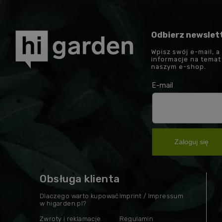
Odbierz newslet
Wpisz swój e-mail, a
informacje na tema
naszym e-shop.
E-mail
Zaloguj się
Obsługa klienta
Dlaczego warto kupować
Imprint / Impressum
w higarden.pl?
Zwroty i reklamacje
Regulamin