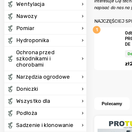
Interesuje Cię tec
Wentylacja
napisać do nas na
Nawozy
NAJCZĘŚCIEJ S
Pomiar
Odb
PR
Hydroponika
DE
Ochrona przed
Do
szkodnikami i
zł
chorobami
Narzędzia ogrodowe
Doniczki
Wszystko dla
Polecamy
Podłoża
Sadzenie i klonowanie