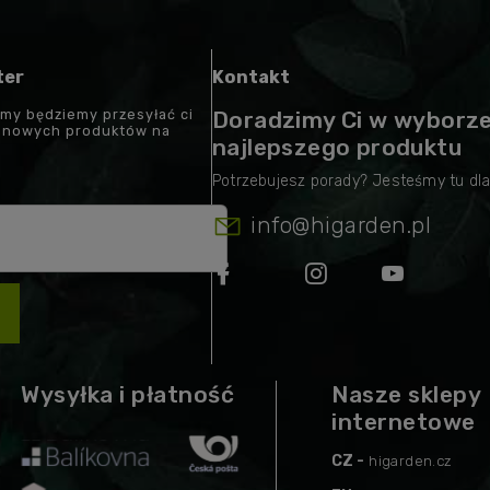
ter
Kontakt
 my będziemy przesyłać ci
Doradzimy Ci w wyborz
t nowych produktów na
najlepszego produktu
info
@
higarden.pl
Wysyłka i płatność
Nasze sklepy
internetowe
CZ -
higarden.cz