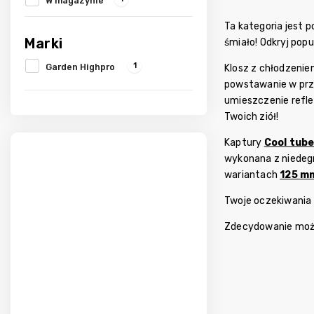
W magazynie
Ta kategoria jest 
Marki
śmiało! Odkryj pop
1
Garden Highpro
Klosz z chłodzenie
powstawanie w prze
umieszczenie refle
Twoich ziół!
Kaptury
Cool tub
wykonana z niedeg
wariantach
125 m
Twoje oczekiwania
Zdecydowanie możem