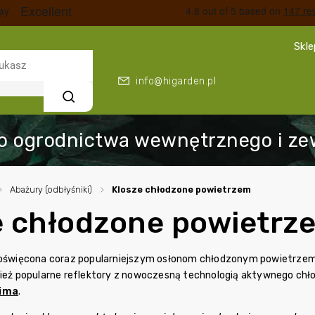
Skl
info@higarden.pl
Szukaj
/
Abażury (odbłyśniki)
/
Klosze chłodzone powietrzem
e chłodzone powietrz
poświęcona coraz popularniejszym osłonom chłodzonym powietrzem. 
nież popularne reflektory z nowoczesną technologią aktywnego ch
lima
.