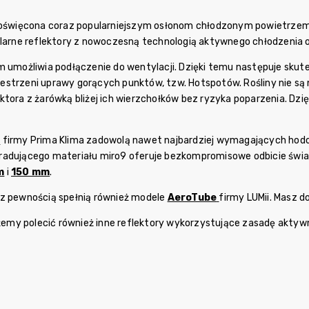
poświęcona coraz popularniejszym osłonom chłodzonym powietrzem. 
ularne reflektory z nowoczesną technologią aktywnego chłodzenia
m umożliwia podłączenie do wentylacji. Dzięki temu następuje skut
strzeni uprawy gorących punktów, tzw. Hotspotów. Rośliny nie są n
ktora z żarówką bliżej ich wierzchołków bez ryzyka poparzenia. Dzię
e
firmy Prima Klima
zadowolą nawet najbardziej wymagających hodow
radującego materiału miro9 oferuje bezkompromisowe odbicie świa
m
i
150 mm
.
 z pewnością spełnią również modele
AeroTube
firmy LUMii
. Masz d
y polecić również inne reflektory wykorzystujące zasadę aktywne