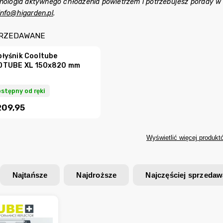
hnologia aktywnego chłodzenia powietrzem i potrzebujesz porady w
info@higarden.pl
.
PRZEDAWANE
łyśnik Cooltube
OTUBE XL 150x820 mm
stępny od ręki
209,95
Wyświetlić więcej produkt
Najtańsze
Najdroższe
Najczęściej sprzeda