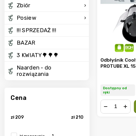
Zbiór
Posiew
!!! SPRZEDAŻ !!!
BAZAR
3 KWIATY🌳🌳🌳
Odbłyśnik Coo
PROTUBE XL 1
Naarden - do
rozwiązania
Dostępny od
ręki
Cena
−
+
zł
209
zł
210
1