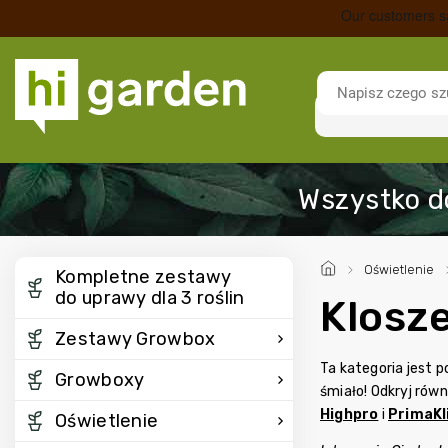
/
Oświetlenie
Kompletne zestawy
do uprawy dla 3 roślin
Klosz
Zestawy Growbox
Ta kategoria jest 
Growboxy
śmiało! Odkryj rów
Highpro
i
PrimaK
Oświetlenie