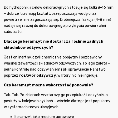
Do hydroponiki i celów dekoracyjnych stosuje się kulki 8-16 mm
– dobrze trzymają kształt, przepuszczają wodę oraz
powietrze i nie zagęszczają się. Drobniejsza frakcja (4-8 mm)
nadaje się raczej do dekoracyjnego przykrycia powierzchni
substratu.
Dlaczego keramzyt nie dostarcza roślinie żadnych
składników odżywczych?
Jest on inertny, czyli chemicznie obojętny i pozbawiony
własnej zawartości składników odżywczych. To jego zaleta –
pełną kontrolę nad odżywianiem i pH sprawujecie Państwo
poprzez
roztwór odżywczy
, w który nic nie ingeruje.
Czy keramzyt można wykorzystać ponownie?
Tak. Tak. Po zbiorach wystarczy go przepłukać i oczyścić, a
posłuży w kolejnych cyklach – właśnie dlatego jest popularny
w systemach recyrkulacyjnych.
Keramzyt jako medium uprawowe