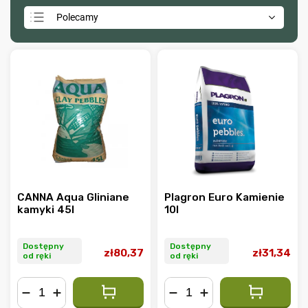
Polecamy
Najtańsze
Najdroższe
Najczęściej sprzedawane
Alfabetycznie
CANNA Aqua Gliniane
Plagron Euro Kamienie
kamyki 45l
10l
Dostępny
Dostępny
zł80,37
zł31,34
od ręki
od ręki