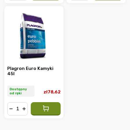
−
+
−
+
Plagron Euro Kamyki
45l
Dostępny
zł78,62
od ręki
−
+