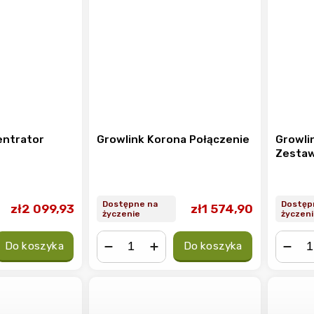
entrator
Growlink Korona Połączenie
Growli
Zestaw
Dostępne na
Dostęp
zł2 099,93
zł1 574,90
życzenie
życzeni
Do koszyka
Do koszyka
−
+
−