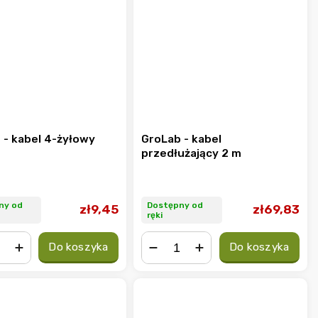
 - kabel 4-żyłowy
GroLab - kabel
przedłużający 2 m
ny od
Dostępny od
zł9,45
zł69,83
ręki
Do koszyka
Do koszyka
+
−
+