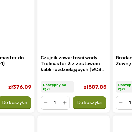
lmaster do
Czujnik zawartości wody
Grodan
-1)
Trolmaster 3 z zestawem
Zewnę
kabli rozdzielających (WCS-
3)
Dostępny od
Dostęp
zł376,09
zł587,85
ręki
ręki
Do koszyka
Do koszyka
−
+
−