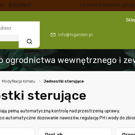
Skl
info@higarden.pl
Szukaj
Modyfikacja klimatu
/
Jednostki sterujące
stki sterujące
iają pełną automatyczną kontrolę nad przestrzenią uprawy.
po automatyczne dozowanie nawozów, regulację PH i wody do zbior
GroLab
Grow