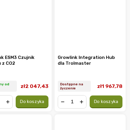
nk ESM3 Czujnik
Growlink Integration Hub
u z CO2
dla Trolmaster
ny od
Dostępne na
zł2 047,43
zł1 967,78
życzenie
Do koszyka
Do koszyka
+
−
+