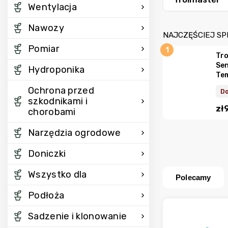
Wentylacja
Nawozy
NAJCZĘŚCIEJ S
Pomiar
Tro
Sen
Hydroponika
Te
Ochrona przed
Do
szkodnikami i
zł
chorobami
Narzędzia ogrodowe
Doniczki
Wszystko dla
Polecamy
Podłoża
Sadzenie i klonowanie