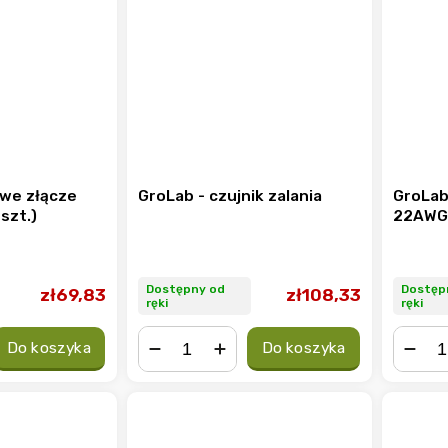
owe złącze
GroLab - czujnik zalania
GroLab
szt.)
22AWG
Dostępny od
Dostęp
zł69,83
zł108,33
ręki
ręki
Do koszyka
Do koszyka
−
+
−