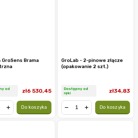
 GroSens Brama
GroLab - 2-pinowe złącze
trzna
(opakowanie 2 szt.)
ny od
Dostępny od
zł6 530,45
zł34,83
ręki
Do koszyka
Do koszyka
+
−
+