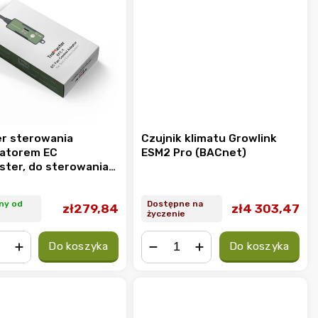
r sterowania
Czujnik klimatu Growlink
atorem EC
ESM2 Pro (BACnet)
ster, do sterowania
atorem EC w
ści zmiennej PWM lub
ny od
Dostępne na
zł279,84
zł4 303,47
EFC-1)
życzenie
Do koszyka
Do koszyka
+
−
+