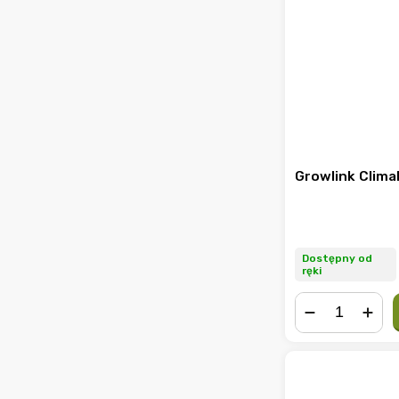
Growlink Clima
Dostępny od
ręki
−
+