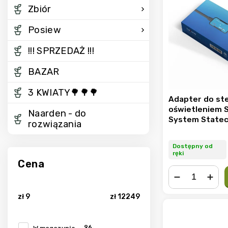
Zbiór
Posiew
!!! SPRZEDAŻ !!!
BAZAR
3 KWIATY🌳🌳🌳
Adapter do st
oświetleniem 
Naarden - do
System Statec
rozwiązania
Dostępny od
ręki
Cena
−
+
zł
9
zł
12249
96