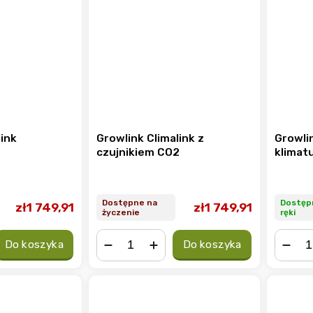
link
Growlink Climalink z
Growli
czujnikiem CO2
klimat
Dostępne na
Dostęp
zł1 749,91
zł1 749,91
życzenie
ręki
Do koszyka
Do koszyka
−
+
−