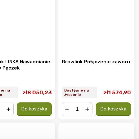
nk LINKS Nawadnianie
Growlink Połączenie zaworu
 Pęczek
ne na
Dostępne na
zł8 050,23
zł1 574,90
e
życzenie
Do koszyka
Do koszyka
+
−
+