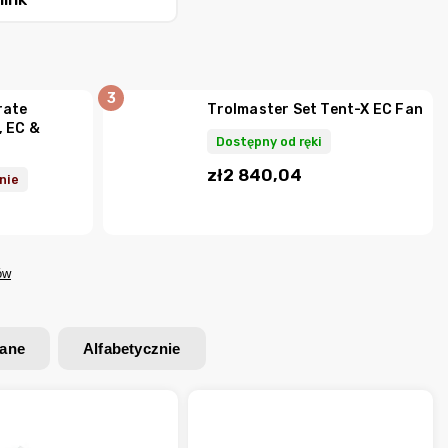
rate
Trolmaster Set Tent-X EC Fan
, EC &
Dostępny od ręki
zł2 840,04
nie
ów
wane
Alfabetycznie