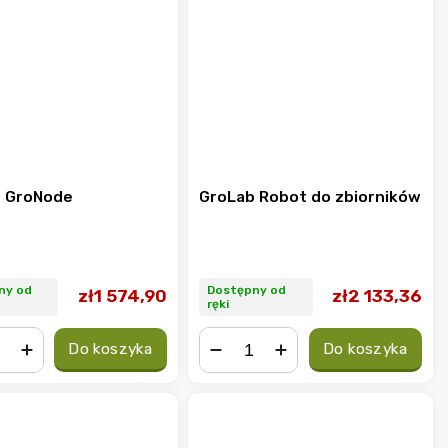
 GroNode
GroLab Robot do zbiorników
ny od
Dostępny od
zł1 574,90
zł2 133,36
ręki
Do koszyka
Do koszyka
+
−
+