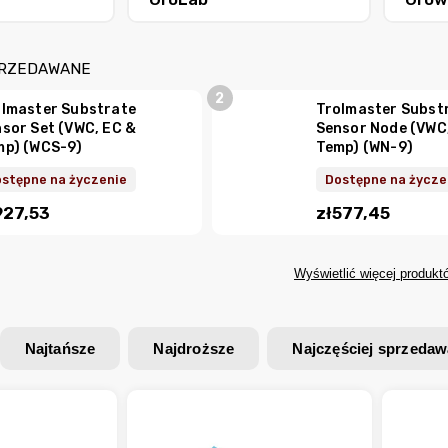
PRZEDAWANE
lmaster Substrate
Trolmaster Subst
sor Set (VWC, EC &
Sensor Node (VWC
mp) (WCS-9)
Temp) (WN-9)
stępne na życzenie
Dostępne na życze
927,53
zł577,45
Wyświetlić więcej produkt
Najtańsze
Najdroższe
Najczęściej sprzeda