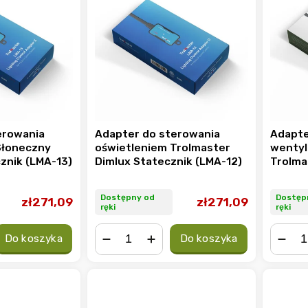
erowania
Adapter do sterowania
Adapte
Słoneczny
oświetleniem Trolmaster
wentyl
znik (LMA-13)
Dimlux Statecznik (LMA-12)
Trolma
wentyl
prędko
Dostępny od
Dostęp
zł271,09
zł271,09
0-10V (
ręki
ręki
Do koszyka
Do koszyka
−
+
−