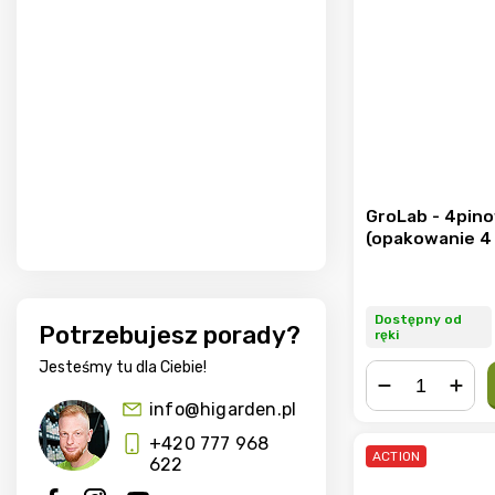
GroLab - 4pin
(opakowanie 4 
Dostępny od
Potrzebujesz porady?
ręki
Jesteśmy tu dla Ciebie!
info@higarden.pl
−
+
+420 777 968
ACTION
622