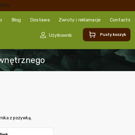
ep
Blog
Dostawa
Zwroty i reklamacje
Contacts
Pusty koszyk
nika z pożywką.
link