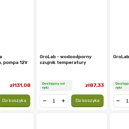
a
GroLab - wodoodporny
GroLab
a, pompa 12V
czujnik temperatury
Dostępny od
Dostęp
zł131,08
zł87,33
ręki
ręki
Do koszyka
Do koszyka
−
+
−