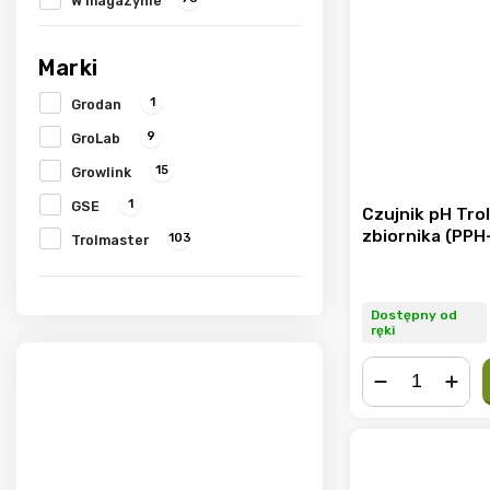
W magazynie
Marki
1
Grodan
9
GroLab
15
Growlink
1
GSE
Czujnik pH Tro
zbiornika (PPH
103
Trolmaster
Dostępny od
ręki
−
+