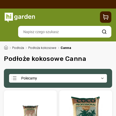
Sklep
Blog
Dostawa
Zwroty i reklamacje
Contacts
Szukaj
/
Podłoża
/
Podłoża kokosowe
/
Canna
Podłoże kokosowe Canna
Polecamy
Najtańsze
Najdroższe
Najczęściej sprzedawane
Alfabetycznie