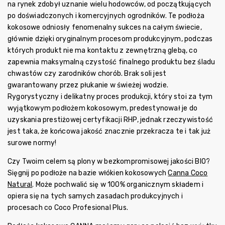
na rynek zdobył uznanie wielu hodowców, od początkujących
po doświadczonych i komercyjnych ogrodników. Te podłoża
kokosowe odniosły fenomenalny sukces na całym świecie,
głównie dzięki oryginalnym procesom produkcyjnym, podczas
których produkt nie ma kontaktu z zewnętrzną glebą, co
zapewnia maksymalną czystość finalnego produktu bez śladu
chwastów czy zarodników chorób. Brak soli jest
gwarantowany przez płukanie w świeżej wodzie.
Rygorystyczny i delikatny proces produkcji, który stoi za tym
wyjątkowym podłożem kokosowym, predestynował je do
uzyskania prestiżowej certyfikacji RHP, jednak rzeczywistość
jest taka, że końcowa jakość znacznie przekracza te i tak już
surowe normy!
Czy Twoim celem są plony w bezkompromisowej jakości BIO?
Sięgnij po podłoże na bazie włókien kokosowych
Canna Coco
Natural
. Może pochwalić się w 100% organicznym składem i
opiera się na tych samych zasadach produkcyjnych i
procesach co Coco Profesional Plus.