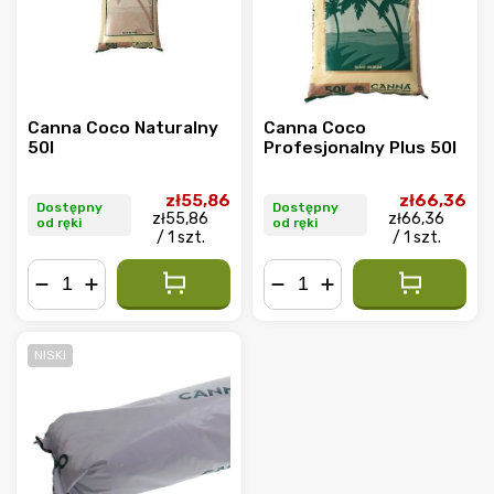
Canna Coco Naturalny
Canna Coco
50l
Profesjonalny Plus 50l
zł55,86
zł66,36
Dostępny
Dostępny
zł55,86
zł66,36
od ręki
od ręki
/ 1 szt.
/ 1 szt.
−
+
−
+
NISKI