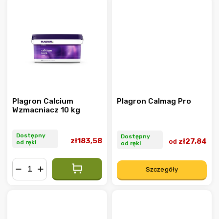
Plagron Calcium
Plagron Calmag Pro
Wzmacniacz 10 kg
Dostępny
Dostępny
zł183,58
zł27,84
od
od ręki
od ręki
Szczegóły
−
+