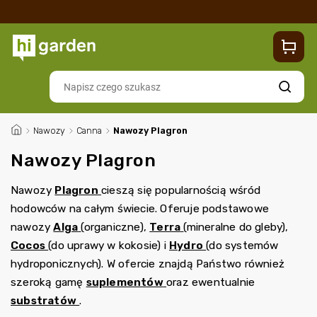
Sklep
Blog
Dostawa
Zwroty i reklamacje
Contacts
Szukaj
/
Nawozy
/
Canna
/
Nawozy Plagron
Nawozy Plagron
Nawozy
Plagron
cieszą się popularnością wśród
hodowców na całym świecie. Oferuje podstawowe
nawozy
Alga
(organiczne),
Terra
(mineralne do gleby),
Cocos
(do uprawy w kokosie) i
Hydro
(do systemów
hydroponicznych). W ofercie znajdą Państwo również
szeroką gamę
suplementów
oraz ewentualnie
substratów
.