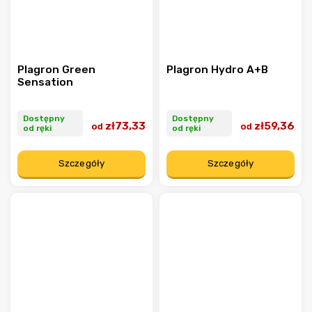
Plagron Green
Plagron Hydro A+B
Sensation
Dostępny
Dostępny
zł73,33
zł59,36
od
od
od ręki
od ręki
Szczegóły
Szczegóły