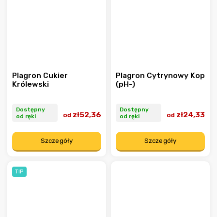
Plagron Cukier
Plagron Cytrynowy Kop
Królewski
(pH-)
Dostępny
Dostępny
zł52,36
zł24,33
od
od
od ręki
od ręki
Szczegóły
Szczegóły
TIP