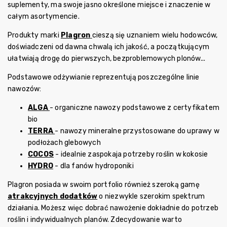
suplementy, ma swoje jasno określone miejsce i znaczenie w
całym asortymencie.
Produkty marki
Plagron
cieszą się uznaniem wielu hodowców,
doświadczeni od dawna chwalą ich jakość, a początkującym
ułatwiają drogę do pierwszych, bezproblemowych plonów...
Podstawowe odżywianie reprezentują poszczególne linie
nawozów:
ALGA
- organiczne nawozy podstawowe z certyfikatem
bio
TERRA
- nawozy mineralne przystosowane do uprawy w
podłożach glebowych
COCOS
- idealnie zaspokaja potrzeby roślin w kokosie
HYDRO
- dla fanów hydroponiki
Plagron posiada w swoim portfolio również szeroką gamę
atrakcyjnych dodatków
o niezwykle szerokim spektrum
działania. Możesz więc dobrać nawożenie dokładnie do potrzeb
roślin i indywidualnych planów. Zdecydowanie warto