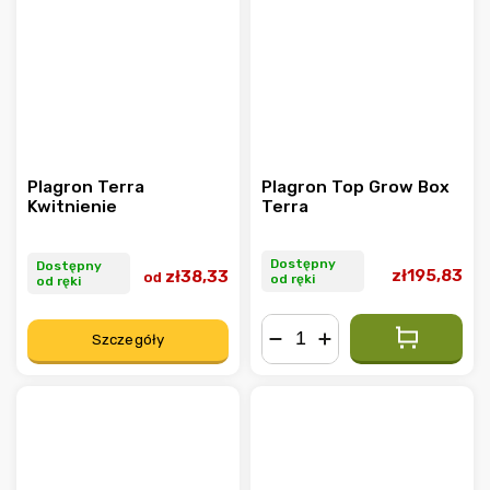
Plagron Terra
Plagron Top Grow Box
Kwitnienie
Terra
Dostępny
Dostępny
zł195,83
zł38,33
od
od ręki
od ręki
Szczegóły
−
+