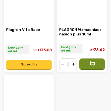
Plagron Vita Race
PLAGRON Wzmacniacz
nasion plus 10ml
Dostępny
Dostępny
zł78,62
zł33,08
od
od ręki
od ręki
Szczegóły
−
+