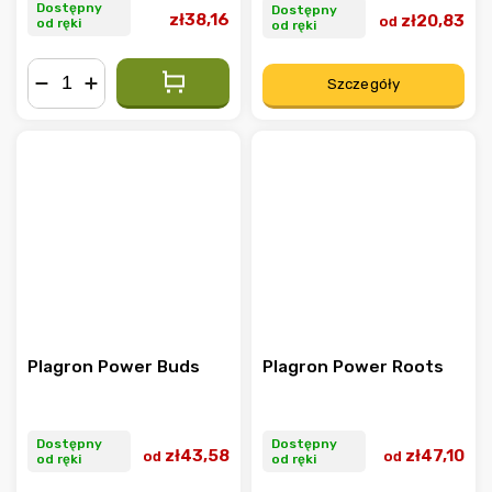
Dostępny
Dostępny
zł38,16
zł20,83
od
od ręki
od ręki
Szczegóły
−
+
Plagron Power Buds
Plagron Power Roots
Dostępny
Dostępny
zł43,58
zł47,10
od
od
od ręki
od ręki