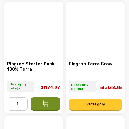
Plagron Starter Pack
Plagron Terra Grow
100% Terra
Dostępny
Dostępny
zł174,07
zł38,35
od
od ręki
od ręki
Szczegóły
−
+