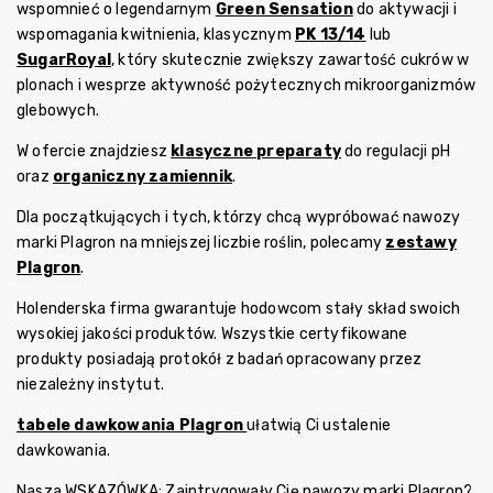
wspomnieć o legendarnym
Green Sensation
do aktywacji i
wspomagania kwitnienia, klasycznym
PK 13/14
lub
SugarRoyal
, który skutecznie zwiększy zawartość cukrów w
plonach i wesprze aktywność pożytecznych mikroorganizmów
glebowych.
W ofercie znajdziesz
klasyczne preparaty
do regulacji pH
oraz
organiczny zamiennik
.
Dla początkujących i tych, którzy chcą wypróbować nawozy
marki Plagron na mniejszej liczbie roślin, polecamy
zestawy
Plagron
.
Holenderska firma gwarantuje hodowcom stały skład swoich
wysokiej jakości produktów. Wszystkie certyfikowane
produkty posiadają protokół z badań opracowany przez
niezależny instytut.
tabele dawkowania Plagron
ułatwią Ci ustalenie
dawkowania.
Nasza WSKAZÓWKA: Zaintrygowały Cię nawozy marki Plagron?