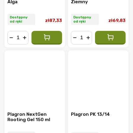
Alga
Ziemny
Dostępny
Dostępny
zł87,33
zł69,83
od ręki
od ręki
−
+
−
+
Plagron NextGen
Plagron PK 13/14
Rooting Gel 150 ml