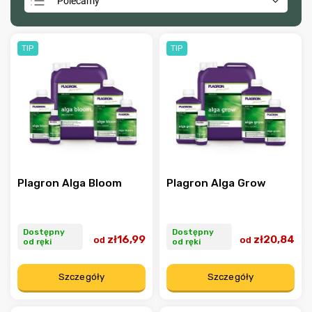
Polecamy
Najtańsze
Najdroższe
TIP
TIP
Najczęściej sprzedawane
Alfabetycznie
Plagron Alga Bloom
Plagron Alga Grow
Dostępny
Dostępny
zł16,99
zł20,84
od
od
od ręki
od ręki
Szczegóły
Szczegóły