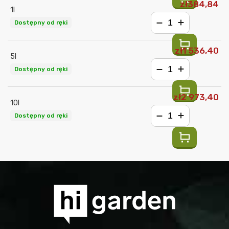
zł384,84
1l
Dostępny od ręki
−
+
zł1 536,40
5l
Dostępny od ręki
−
+
zł2 973,40
10l
Dostępny od ręki
−
+