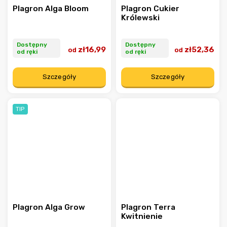
Plagron Alga Bloom
Plagron Cukier
Królewski
Dostępny
Dostępny
zł16,99
zł52,36
od
od
od ręki
od ręki
Szczegóły
Szczegóły
TIP
Plagron Alga Grow
Plagron Terra
Kwitnienie