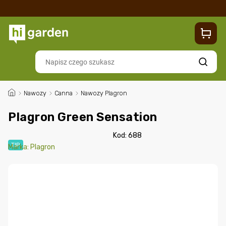
Sklep
Blog
Dostawa
Zwroty i reklamacje
Contacts
Szukaj
/
Nawozy
/
Canna
/
Nawozy Plagron
Plagron Green Sensation
Kod:
688
TIP
Marka:
Plagron