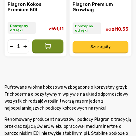
Plagron Kokos
Plagron Premium
Premium 50l
Growbag
Dostępny
Dostępny
zł61,11
zł10,33
od
od ręki
od ręki
Szczegóły
−
+
Pufrowane włókna kokosowe wzbogacone o korzystny grzyb
Trichoderma o pozytywnym wpływie na układ odpornościowy
wszystkich rodzajów roślin tworzą razem jeden z
najpopularniejszych podłoży kokosowych na rynku!
Renomowany producent nawozów i podłoży Plagron z tradycją
przekraczającą ćwierć wieku opracował medium inertne o
bardzo niskim EC i niezwykle stabilnym pH. Stabilne podłoże o