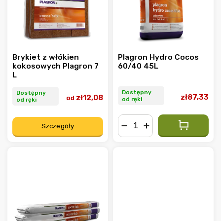
Brykiet z włókien
Plagron Hydro Cocos
kokosowych Plagron 7
60/40 45L
L
Dostępny
Dostępny
zł87,33
zł12,08
od
od ręki
od ręki
Szczegóły
−
+