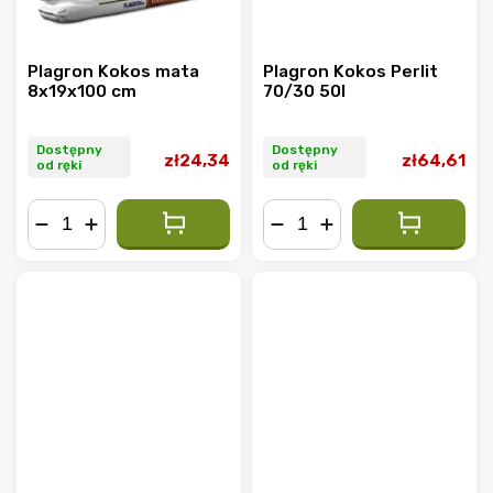
Plagron Kokos mata
Plagron Kokos Perlit
8x19x100 cm
70/30 50l
Dostępny
Dostępny
zł24,34
zł64,61
od ręki
od ręki
−
+
−
+