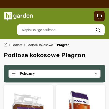
Sklep
Blog
Dostawa
Zwroty i reklamacje
Contacts
Szukaj
/
Podłoża
/
Podłoża kokosowe
/
Plagron
Podłoże kokosowe Plagron
Polecamy
Najtańsze
Najdroższe
Najczęściej sprzedawane
Alfabetycznie