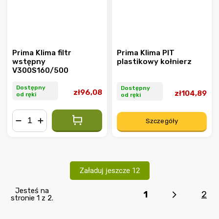
Prima Klima filtr
Prima Klima PIT
wstępny
plastikowy kołnierz
V300S160/500
Dostępny
Dostępny
zł96,08
zł104,89
od ręki
od ręki
Szczegóły
−
+
Załaduj jeszcze 12
Jesteś na
1
2
stronie 1 z 2.