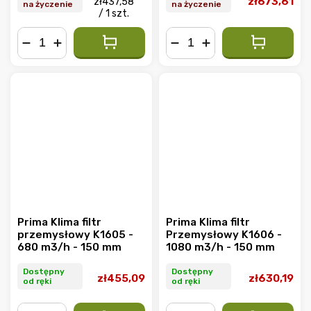
zł673,61
zł437,58
na życzenie
na życzenie
/ 1 szt.
−
+
−
+
Prima Klima filtr
Prima Klima filtr
przemysłowy K1605 -
Przemysłowy K1606 -
680 m3/h - 150 mm
1080 m3/h - 150 mm
Dostępny
Dostępny
zł455,09
zł630,19
od ręki
od ręki