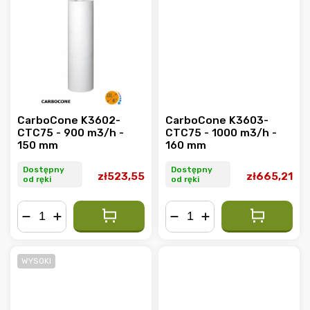
CarboCone K3602-
CarboCone K3603-
CTC75 - 900 m3/h -
CTC75 - 1000 m3/h -
150 mm
160 mm
Dostępny
Dostępny
zł523,55
zł665,21
od ręki
od ręki
−
+
−
+
WYSOKI