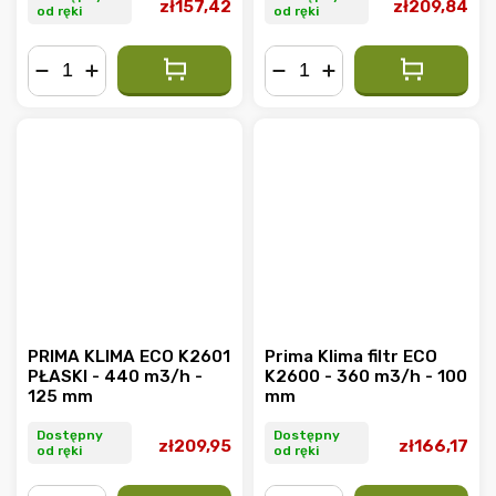
zł157,42
zł209,84
od ręki
od ręki
−
+
−
+
PRIMA KLIMA ECO K2601
Prima Klima filtr ECO
PŁASKI - 440 m3/h -
K2600 - 360 m3/h - 100
125 mm
mm
Dostępny
Dostępny
zł209,95
zł166,17
od ręki
od ręki