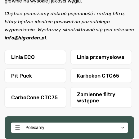
głównie na wysokiej jakości węglu.
Chętnie pomożemy dobrać pojemność i rodzaj filtra,
który będzie idealnie pasował do pozostałego
wyposażenia. Wystarczy skontaktować się pod adresem
info@higarden.pl
.
Linia ECO
Linia przemysłowa
Pit Puck
Karbokon CTC65
Zamienne filtry
CarboCone CTC75
wstępne
Polecamy
Najtańsze