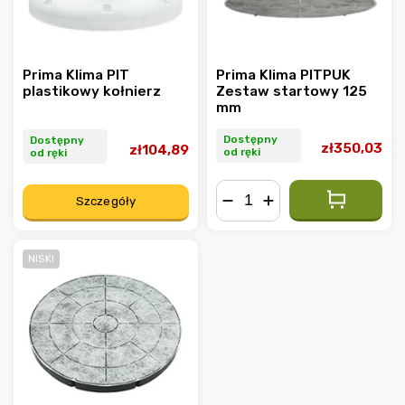
Prima Klima PIT
Prima Klima PITPUK
plastikowy kołnierz
Zestaw startowy 125
mm
Dostępny
Dostępny
zł350,03
zł104,89
od ręki
od ręki
Szczegóły
−
+
NISKI