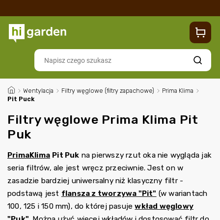
Sklep
Blog
Dostawa
Zwroty i reklamacje
Contacts
Szukaj
/
Wentylacja
/
Filtry węglowe (filtry zapachowe)
/
Prima Klima
/
Pit Puck
Filtry węglowe Prima Klima Pit
Puk
PrimaKlima
Pit Puk
na pierwszy rzut oka nie wygląda jak
seria filtrów, ale jest wręcz przeciwnie. Jest on w
zasadzie bardziej uniwersalny niż klasyczny filtr -
podstawą jest
flansza z tworzywa "Pit"
(w wariantach
100, 125 i 150 mm), do której pasuje
wkład węglowy
"Puk"
. Można użyć więcej wkładów i dostosować filtr do