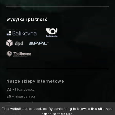
Wysyłka i płatność
Nasze sklepy internetowe
CZ -
higarden.cz
EN -
higarden.eu
DE -
higarden.de
This website uses cookies. By continuing to browse this site, you
AT -
higarden.at
agree to their use.