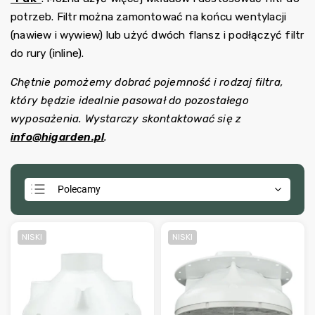
potrzeb. Filtr można zamontować na końcu wentylacji
(nawiew i wywiew) lub użyć dwóch flansz i podłączyć filtr
do rury (inline).
Chętnie pomożemy dobrać pojemność i rodzaj filtra,
który będzie idealnie pasował do pozostałego
wyposażenia. Wystarczy skontaktować się z
info@higarden.pl
.
Polecamy
Najtańsze
Najdroższe
NISKI
NISKI
Najczęściej sprzedawane
Alfabetycznie