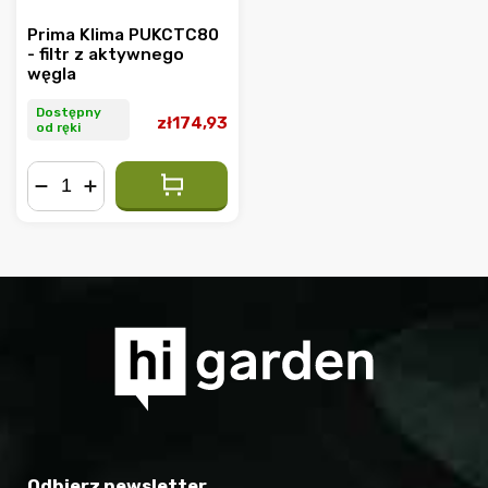
Prima Klima PUKCTC80
- filtr z aktywnego
węgla
Dostępny
zł174,93
od ręki
−
+
Odbierz newsletter