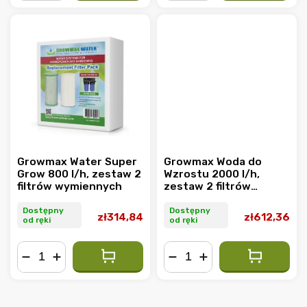
−
+
−
+
Growmax Water Super
Growmax Woda do
Grow 800 l/h, zestaw 2
Wzrostu 2000 l/h,
filtrów wymiennych
zestaw 2 filtrów
zamiennych
Dostępny
Dostępny
zł314,84
zł612,36
od ręki
od ręki
−
+
−
+