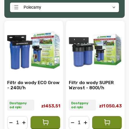
Polecamy
Najtańsze
Najdroższe
Najczęściej sprzedawane
Alfabetycznie
Filtr do wody ECO Grow
Filtr do wody SUPER
- 240l/h
Wzrost - 800l/h
Dostępny
Dostępny
zł453,51
zł1 050,43
od ręki
od ręki