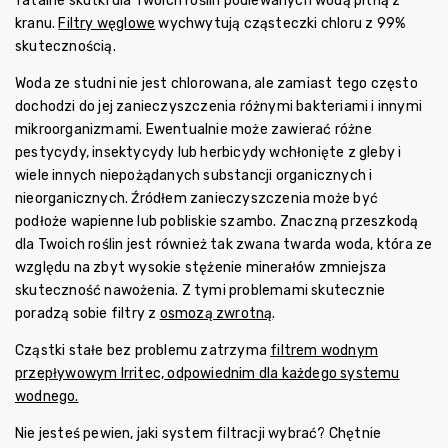
fatalne skutki dla Twoich roślin podlewanych wodą pitną z
kranu.
Filtry węglowe
wychwytują cząsteczki chloru z 99%
skutecznością.
Woda ze studni nie jest chlorowana, ale zamiast tego często
dochodzi do jej zanieczyszczenia różnymi bakteriami i innymi
mikroorganizmami. Ewentualnie może zawierać różne
pestycydy, insektycydy lub herbicydy wchłonięte z gleby i
wiele innych niepożądanych substancji organicznych i
nieorganicznych. Źródłem zanieczyszczenia może być
podłoże wapienne lub pobliskie szambo. Znaczną przeszkodą
dla Twoich roślin jest również tak zwana twarda woda, która ze
względu na zbyt wysokie stężenie minerałów zmniejsza
skuteczność nawożenia. Z tymi problemami skutecznie
poradzą sobie filtry z
osmozą zwrotną
.
Cząstki stałe bez problemu zatrzyma
filtrem wodnym
przepływowym Irritec,
odpowiednim dla każdego systemu
wodnego.
Nie jesteś pewien, jaki system filtracji wybrać? Chętnie