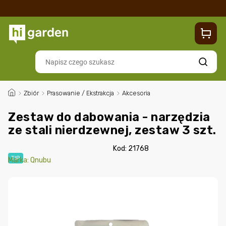
Sklep
Blog
Dostawa
Zwroty i reklamacje
Contacts
Szukaj
/
Zbiór
/
Prasowanie / Ekstrakcja
/
Akcesoria
Zestaw do dabowania - narzędzia
ze stali nierdzewnej, zestaw 3 szt.
Kod:
21768
TIP
Marka:
Qnubu