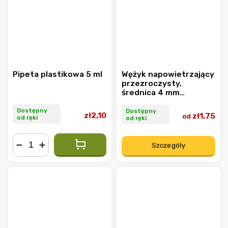
Pipeta plastikowa 5 ml
Wężyk napowietrzający
przezroczysty,
średnica 4 mm
wewnętrzna (6 mm
zewnętrzna)
Dostępny
Dostępny
zł2,10
zł1,75
od
od ręki
od ręki
Szczegóły
−
+