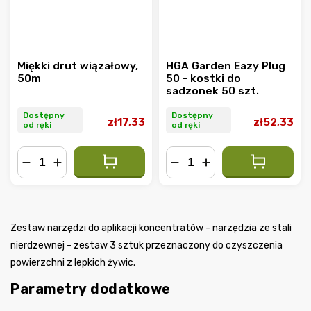
Miękki drut wiązałowy,
HGA Garden Eazy Plug
50m
50 - kostki do
sadzonek 50 szt.
Dostępny
Dostępny
zł17,33
zł52,33
od ręki
od ręki
−
+
−
+
Zestaw narzędzi do aplikacji koncentratów - narzędzia ze stali
nierdzewnej - zestaw 3 sztuk przeznaczony do czyszczenia
powierzchni z lepkich żywic.
Parametry dodatkowe