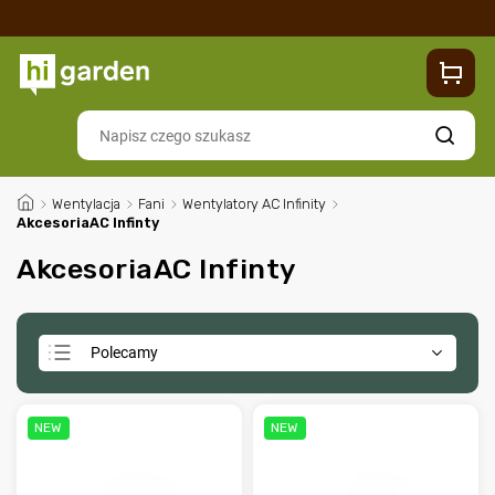
Sklep
Blog
Dostawa
Zwroty i reklamacje
Contacts
Szukaj
/
Wentylacja
/
Fani
/
Wentylatory AC Infinity
/
AkcesoriaAC Infinty
AkcesoriaAC Infinty
Polecamy
Najtańsze
Najdroższe
NEW
NEW
Najczęściej sprzedawane