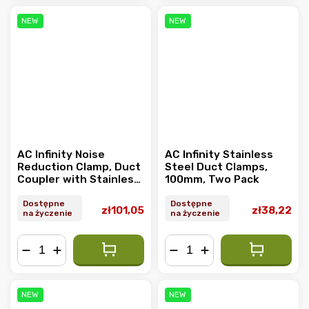
NEW
NEW
AC Infinity Noise
AC Infinity Stainless
Reduction Clamp, Duct
Steel Duct Clamps,
Coupler with Stainless
100mm, Two Pack
Steel Clamps, 200mm
Dostępne
Dostępne
zł101,05
zł38,22
na życzenie
na życzenie
−
+
−
+
NEW
NEW