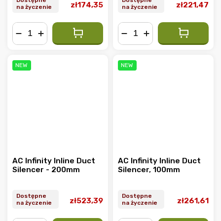
Resistant 2-Pack -
Resistant 2-Pack -
zł174,35
zł221,47
na życzenie
na życzenie
150mm
200mm
−
+
−
+
NEW
NEW
AC Infinity Inline Duct
AC Infinity Inline Duct
Silencer - 200mm
Silencer, 100mm
Dostępne
Dostępne
zł523,39
zł261,61
na życzenie
na życzenie