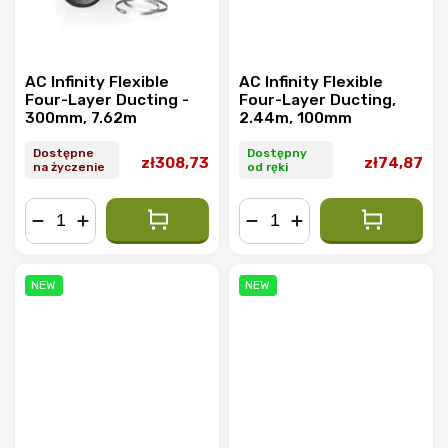
AC Infinity Flexible
AC Infinity Flexible
Four-Layer Ducting -
Four-Layer Ducting,
300mm, 7.62m
2.44m, 100mm
Dostępne
Dostępny
zł308,73
zł74,87
na życzenie
od ręki
−
+
−
+
NEW
NEW