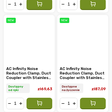
−
+
−
+
NEW
NEW
AC Infinity Noise
AC Infinity Noise
Reduction Clamp, Duct
Reduction Clamp, Duct
Coupler with Stainless
Coupler with Stainless
Steel Clamps, 100mm
Steel Clamps, 150mm
Dostępny
Dostępne
zł69,63
zł87,09
od ręki
na życzenie
−
+
−
+