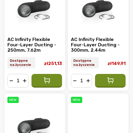
Alfabetycznie
AC Infinity Flexible
AC Infinity Flexible
Four-Layer Ducting -
Four-Layer Ducting -
250mm, 7.62m
300mm, 2.44m
Dostępne
Dostępne
zł251,13
zł149,91
na życzenie
na życzenie
−
+
−
+
NEW
NEW