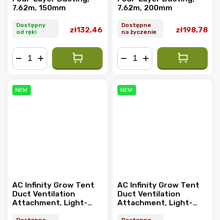
7.62m, 150mm
7.62m, 200mm
Dostępny
Dostępne
zł132,46
zł198,78
od ręki
na życzenie
−
+
−
+
NEW
NEW
AC Infinity Grow Tent
AC Infinity Grow Tent
Duct Ventilation
Duct Ventilation
Attachment, Light-
Attachment, Light-
Blocking and Dust-
Blocking and Dust-
Dostępne
Dostępne