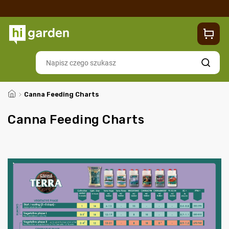
Sklep
Blog
Dostawa
Zwroty i reklamacje
Contacts
Szukaj
/
Canna Feeding Charts
Canna Feeding Charts