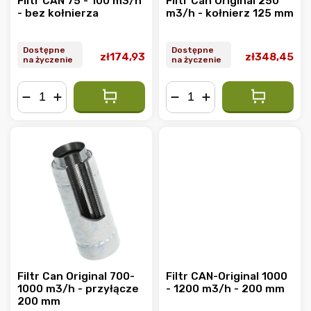
Filtr CAN 75 - 100 m3/h
Filtr Can Original 250
- bez kołnierza
m3/h - kołnierz 125 mm
Dostępne
Dostępne
zł174,93
zł348,45
na życzenie
na życzenie
−
+
−
+
Filtr Can Original 700-
Filtr CAN-Original 1000
1000 m3/h - przyłącze
- 1200 m3/h - 200 mm
200 mm