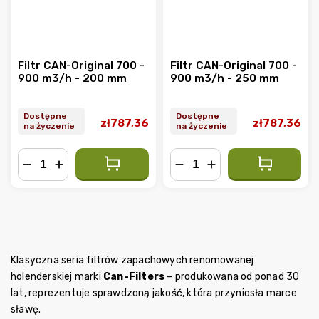
Filtr CAN-Original 700 -
Filtr CAN-Original 700 -
900 m3/h - 200 mm
900 m3/h - 250 mm
Dostępne
Dostępne
zł787,36
zł787,36
na życzenie
na życzenie
−
+
−
+
Klasyczna seria filtrów zapachowych renomowanej
holenderskiej marki
Can-Filters
– produkowana od ponad 30
lat, reprezentuje sprawdzoną jakość, która przyniosła marce
sławę.