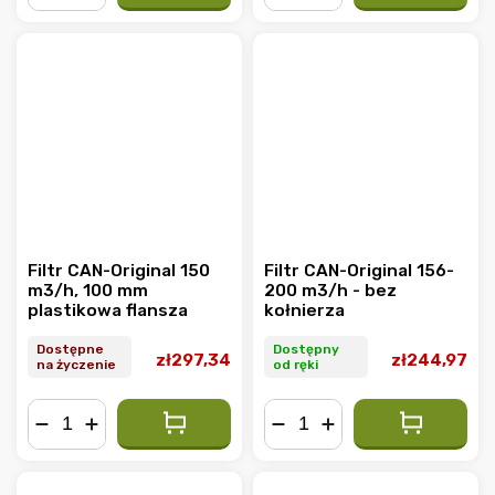
−
+
−
+
Filtr CAN-Original 150
Filtr CAN-Original 156-
m3/h, 100 mm
200 m3/h - bez
plastikowa flansza
kołnierza
Dostępne
Dostępny
zł297,34
zł244,97
na życzenie
od ręki
−
+
−
+