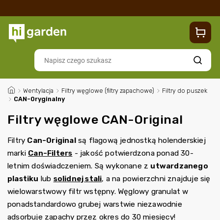
Sklep
Blog
Dostawa
Zwroty i reklamacje
Contacts
Szukaj
/
Wentylacja
/
Filtry węglowe (filtry zapachowe)
/
Filtry do puszek
/
CAN-Oryginalny
Filtry węglowe CAN-Original
Filtry
Can-Original
są flagową jednostką holenderskiej
marki
Can-Filters
- jakość potwierdzona ponad 30-
letnim doświadczeniem. Są wykonane z
utwardzanego
plastiku
lub
solidnej stali
, a na powierzchni znajduje się
wielowarstwowy filtr wstępny. Węglowy granulat w
ponadstandardowo grubej warstwie niezawodnie
adsorbuje zapachy przez okres do 30 miesięcy!