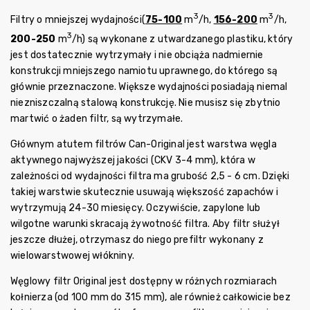
3
3
Filtry o mniejszej wydajności(
75-100
m
/h,
156-200
m
/h,
3
200-250
m
/h) są wykonane z utwardzanego plastiku, który
jest dostatecznie wytrzymały i nie obciąża nadmiernie
konstrukcji mniejszego namiotu uprawnego, do którego są
głównie przeznaczone. Większe wydajności posiadają niemal
niezniszczalną stalową konstrukcję. Nie musisz się zbytnio
martwić o żaden filtr, są wytrzymałe.
Głównym atutem filtrów Can-Original jest warstwa węgla
aktywnego najwyższej jakości (CKV 3-4 mm), która w
zależności od wydajności filtra ma grubość 2,5 - 6 cm. Dzięki
takiej warstwie skutecznie usuwają większość zapachów i
wytrzymują 24-30 miesięcy. Oczywiście, zapylone lub
wilgotne warunki skracają żywotność filtra. Aby filtr służył
jeszcze dłużej, otrzymasz do niego prefiltr wykonany z
wielowarstwowej włókniny.
Węglowy filtr Original jest dostępny w różnych rozmiarach
kołnierza (od 100 mm do 315 mm), ale również całkowicie bez