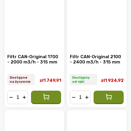
Filtr CAN-Original 1700
Filtr CAN-Original 2100
- 2000 m3/h - 315 mm
- 2400 m3/h - 315 mm
Dostępne
Dostępny
zł1 749,91
zł1 924,92
na życzenie
od ręki
−
+
−
+