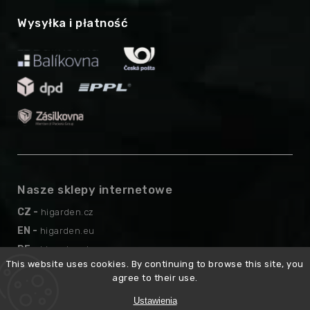
Wysyłka i płatność
Nasze sklepy internetowe
CZ -
higarden.cz
EN -
higarden.eu
DE -
higarden.de
This website uses cookies. By continuing to browse this site, you
AT -
higarden.at
agree to their use.
Ustawienia