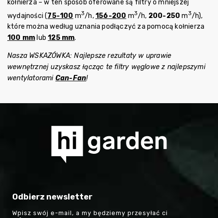
kołnierza – w ten sposób oferowane są filtry o mniejszej
3
3
3
wydajności (
75-100
m
/h,
156-200
m
/h,
200-250
m
/h),
które można według uznania podłączyć za pomocą kołnierza
100 mm
lub
125 mm
.
Nasza WSKAZÓWKA: Najlepsze rezultaty w uprawie
wewnętrznej uzyskasz łącząc te filtry węglowe z najlepszymi
wentylatorami
Can-Fan
!
Odbierz newsletter
Wpisz swój e-mail, a my będziemy przesyłać ci