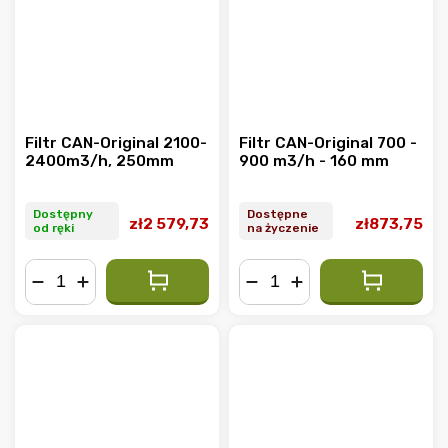
Filtr CAN-Original 2100-
Filtr CAN-Original 700 -
2400m3/h, 250mm
900 m3/h - 160 mm
Dostępny
Dostępne
zł2 579,73
zł873,75
od ręki
na życzenie
−
+
−
+