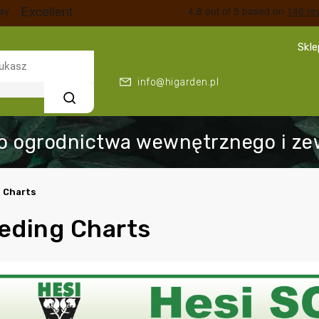
Skl
info@higarden.pl
Szukaj
g Charts
eding Charts