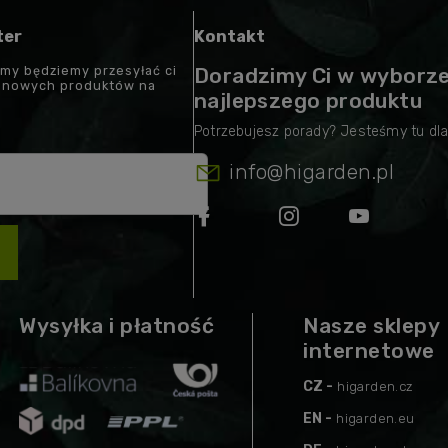
ter
Kontakt
 my będziemy przesyłać ci
Doradzimy Ci w wyborz
t nowych produktów na
najlepszego produktu
info
@
higarden.pl
Wysyłka i płatność
Nasze sklepy
internetowe
CZ -
higarden.cz
EN -
higarden.eu