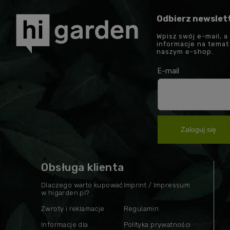
Odbierz newslet
Wpisz swój e-mail, a
informacje na tema
naszym e-shop.
E-mail
Zaloguj się
Obsługa klienta
Dlaczego warto kupować
Imprint / Impressum
w higarden.pl?
Zwroty i reklamacje
Regulamin
Informacje dla
Polityka prywatności