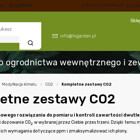
Skl
info@higarden.pl
Szukaj
Modyfikacja klimatu
/
CO2
/
Kompletne zestawy CO2
etne zestawy CO2
owego rozwiązania do pomiaru i kontroli zawartości dwutl
i dozowanie CO
w wybranej przez Ciebie przestrzeni. Dzięki temu
2
ić ich wymagania dotyczące ppm i zmaksymalizować ich plony.