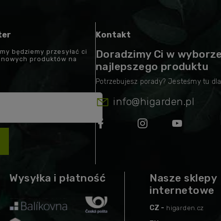
ter
Kontakt
 my będziemy przesyłać ci
Doradzimy Ci w wyborz
t nowych produktów na
najlepszego produktu
info
@
higarden.pl
Wysyłka i płatność
Nasze sklepy
internetowe
CZ -
higarden.cz