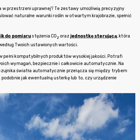
a w przestrzeni uprawnej?
Te zestawy umożliwią precyzyjny
ować naturalne warunki roślin w otwartym krajobrazie, spełnić
ik do pomiaru
stężenia CO
oraz
jednostkę sterującą
, która
2
według Twoich ustawionych wartości.
 w pełni kompatybilnych produktów wysokiej jakości. Potrafi
oich wymagań, bezpiecznie i całkowicie automatycznie. Na
czujnika światła automatycznie przełącza się między trybem
podobnie jak ewentualną usterkę lub to, czy urządzenie