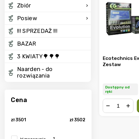
Zbiór
Posiew
!!! SPRZEDAŻ !!!
BAZAR
3 KWIATY🌳🌳🌳
Ecotechnics E
Zestaw
Naarden - do
rozwiązania
Dostępny od
ręki
Cena
−
+
zł
3501
zł
3502
1