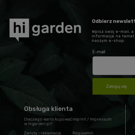
Odbierz newslet
Wpisz swój e-mail, a
informacje na tema
naszym e-shop.
E-mail
Zaloguj się
Obsługa klienta
Dlaczego warto kupować
Imprint / Impressum
w higarden.pl?
Zwroty i reklamacje
Regulamin