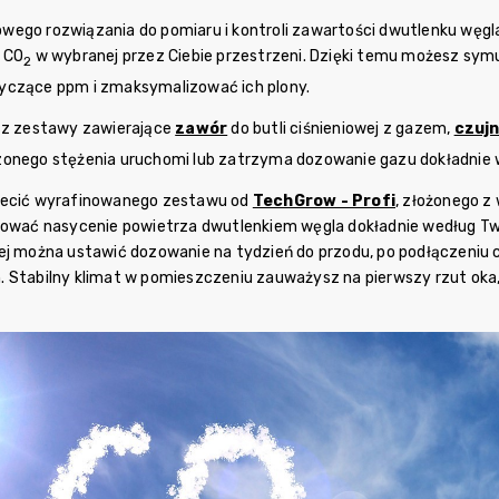
ego rozwiązania do pomiaru i kontroli zawartości dwutlenku węgl
 CO
w wybranej przez Ciebie przestrzeni.
Dzięki temu możesz symul
2
yczące ppm i zmaksymalizować ich plony.
esz zestawy zawierające
zawór
do butli ciśnieniowej z gazem,
czujn
zonego stężenia uruchomi lub zatrzyma dozowanie gazu dokładnie 
lecić wyrafinowanego zestawu od
TechGrow - Profi
, złożonego z
lować nasycenie powietrza dwutlenkiem węgla dokładnie według Tw
ej można ustawić dozowanie na tydzień do przodu, po podłączeniu 
 Stabilny klimat w pomieszczeniu zauważysz na pierwszy rzut oka, 