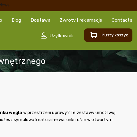
ep
Blog
Dostawa
Zwroty i reklamacje
Contacts
Pusty koszyk
enku węgla
w przestrzeni uprawy? Te zestawy umożliwią
 możesz symulować naturalne warunki roślin w otwartym