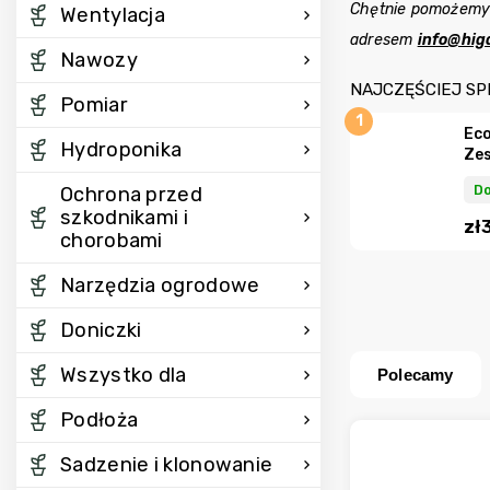
Chętnie pomożemy
Wentylacja
adresem
info@hig
Nawozy
NAJCZĘŚCIEJ S
Pomiar
Eco
Hydroponika
Ze
Do
Ochrona przed
szkodnikami i
zł
chorobami
Narzędzia ogrodowe
Doniczki
Wszystko dla
Polecamy
Podłoża
Sadzenie i klonowanie