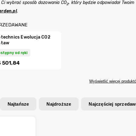
 Ci wybrać sposób dozowania CO
, który będzie odpowiadał Twoim
2
arden.pl
.
PRZEDAWANE
technics Ewolucja CO2
staw
stępny od ręki
3 501,84
Wyświetlić więcej produkt
Najtańsze
Najdroższe
Najczęściej sprzeda