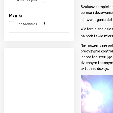
W magazynie
Szukasz kompleksow
pomiar i dozowanie
Marki
ich wymagania dot
1
Ecotechnics
W ofercie znajdzi
na podstawie mier
Nie możemy nie po
precyzyjnie kontro
jednostce sterując
dziennym i nocnym.
aktualnie dozuje.