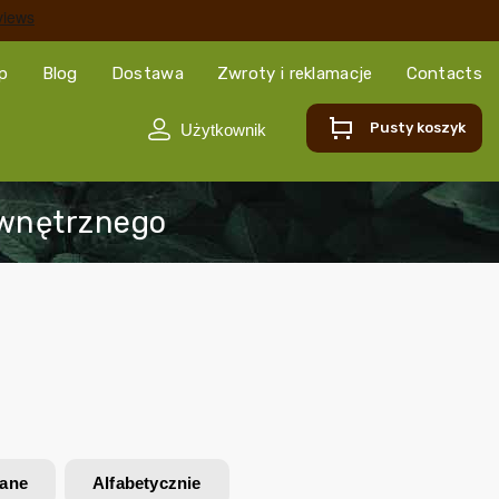
ep
Blog
Dostawa
Zwroty i reklamacje
Contacts
Pusty koszyk
wane
Alfabetycznie