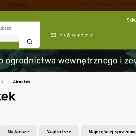
Skl
info@higarden.pl
Szukaj
rki
/
Airontek
tek
Najtańsze
Najdroższe
Najczęściej sprzeda