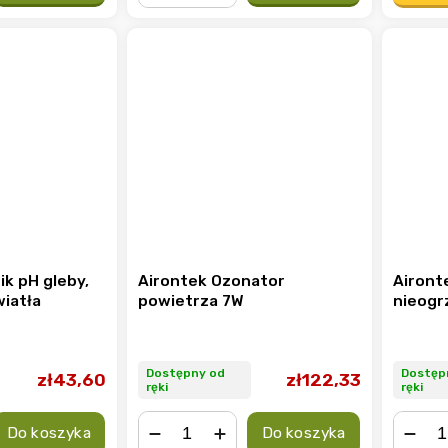
−
+
ik pH gleby,
Airontek Ozonator
Aironte
wiatła
powietrza 7W
nieogr
Dostępny od
Dostęp
zł43,60
zł122,33
ręki
ręki
Do koszyka
Do koszyka