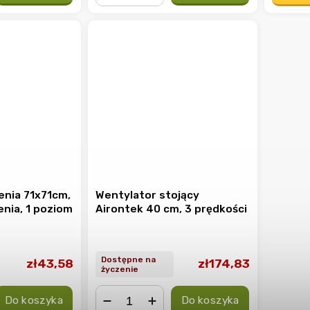
−
+
enia 71x71cm,
Wentylator stojący
enia, 1 poziom
Airontek 40 cm, 3 prędkości
Dostępne na
zł43,58
zł174,83
życzenie
Do koszyka
Do koszyka