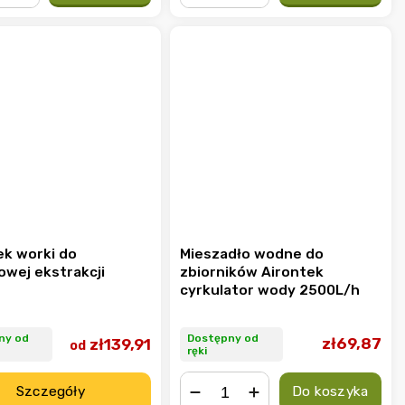
+
−
+
ek worki do
Mieszadło wodne do
owej ekstrakcji
zbiorników Airontek
cyrkulator wody 2500L/h
Dostępny od
ny od
zł69,87
zł139,91
od
ręki
Szczegóły
Do koszyka