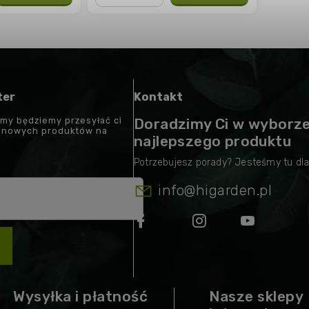
−
+
ter
Kontakt
 my będziemy przesyłać ci
Doradzimy Ci w wyborz
t nowych produktów na
najlepszego produktu
info
@
higarden.pl
Wysyłka i płatność
Nasze sklepy