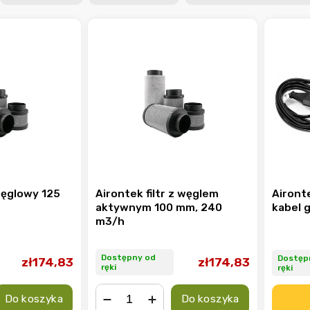
 węglowy 125
Airontek filtr z węglem
Airont
aktywnym 100 mm, 240
kabel 
m3/h
Dostępny od
Dostęp
zł174,83
zł174,83
ręki
ręki
Do koszyka
Do koszyka