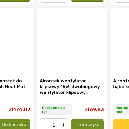
−
+
−
mostat do
Airontek wentylator
Airont
h Heat Mat
klipsowy 15W, dwubiegowy
bąbelk
wentylator klipsowy,
średnica 15cm
Dostępny od
Dostęp
zł174,07
zł69,83
ręki
ręki
Do koszyka
Do koszyka