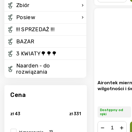
−
+
Zbiór
Posiew
!!! SPRZEDAŻ !!!
BAZAR
3 KWIATY🌳🌳🌳
Naarden - do
rozwiązania
Airontek miern
wilgotności i ś
Cena
Dostępny od
zł
43
zł
331
ręki
13