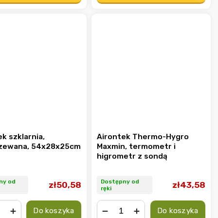
k szklarnia,
Airontek Thermo-Hygro
zewana, 54x28x25cm
Maxmin, termometr i
higrometr z sondą
ny od
Dostępny od
zł50,58
zł43,58
ręki
Do koszyka
Do koszyka