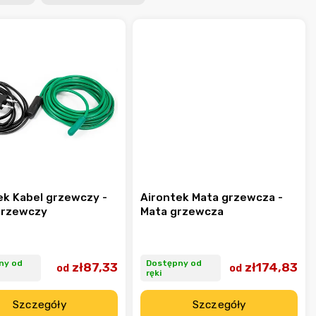
ek Kabel grzewczy -
Airontek Mata grzewcza -
grzewczy
Mata grzewcza
ny od
Dostępny od
zł87,33
zł174,83
od
od
ręki
Szczegóły
Szczegóły