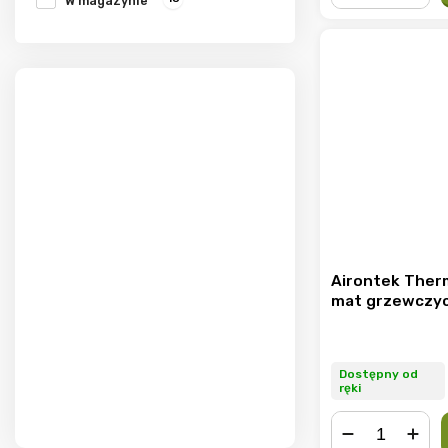
W magazynie
−
+
Airontek Ther
mat grzewczyc
Dostępny od
ręki