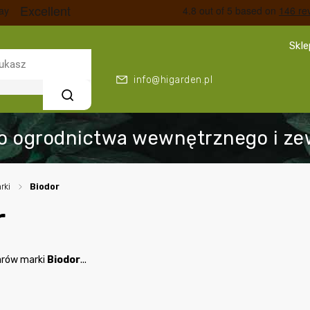
Skl
info@higarden.pl
Szukaj
rki
/
Biodor
r
arów marki
Biodor
...