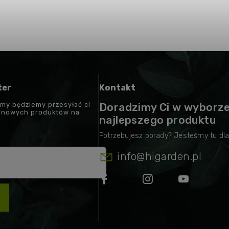
ter
Kontakt
 my będziemy przesyłać ci
Doradzimy Ci w wyborz
t nowych produktów na
najlepszego produktu
info
@
higarden.pl