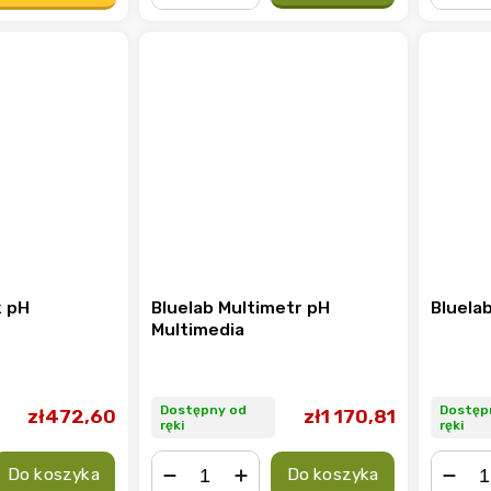
−
+
−
k pH
Bluelab Multimetr pH
Bluela
Multimedia
Dostępny od
Dostęp
zł472,60
zł1 170,81
ręki
ręki
Do koszyka
Do koszyka