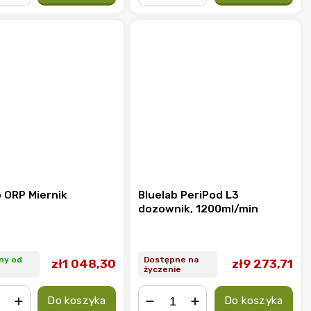
+
−
+
b ORP Miernik
Bluelab PeriPod L3
dozownik, 1200ml/min
ny od
Dostępne na
zł1 048,30
zł9 273,71
życzenie
Do koszyka
Do koszyka