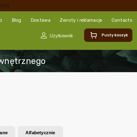
ep
Blog
Dostawa
Zwroty i reklamacje
Contacts
Pusty koszyk
wane
Alfabetycznie