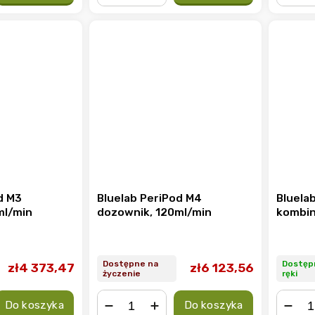
−
+
−
d M3
Bluelab PeriPod M4
Bluelab
ml/min
dozownik, 120ml/min
kombi
Dostępne na
Dostęp
zł4 373,47
zł6 123,56
życzenie
ręki
Do koszyka
Do koszyka