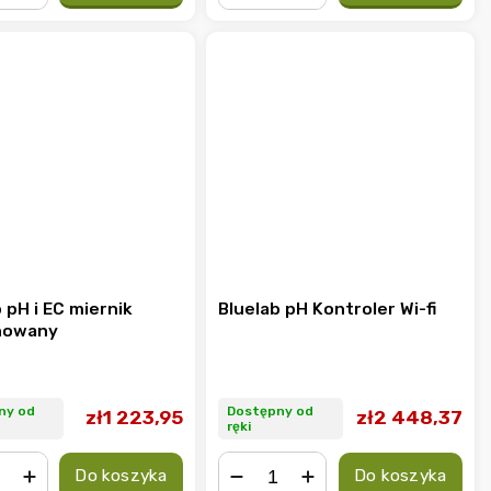
+
−
+
 pH i EC miernik
Bluelab pH Kontroler Wi-fi
nowany
ny od
Dostępny od
zł1 223,95
zł2 448,37
ręki
Do koszyka
Do koszyka