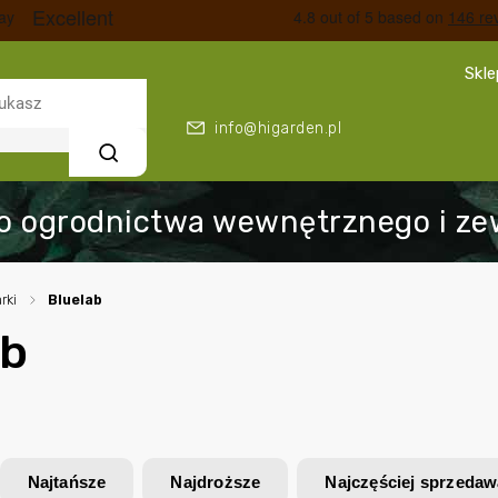
Skl
info@higarden.pl
Szukaj
rki
/
Bluelab
ab
Najtańsze
Najdroższe
Najczęściej sprzeda