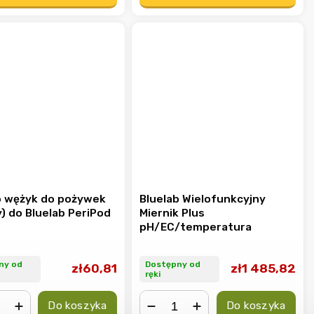
b wężyk do pożywek
Bluelab Wielofunkcyjny
) do Bluelab PeriPod
Miernik Plus
m
pH/EC/temperatura
ny od
Dostępny od
zł60,81
zł1 485,82
ręki
Do koszyka
Do koszyka