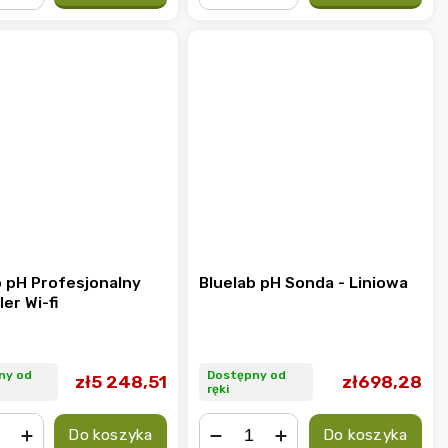
+
−
+
b pH Profesjonalny
Bluelab pH Sonda - Liniowa
er Wi-fi
ny od
Dostępny od
zł5 248,51
zł698,28
ręki
Do koszyka
Do koszyka