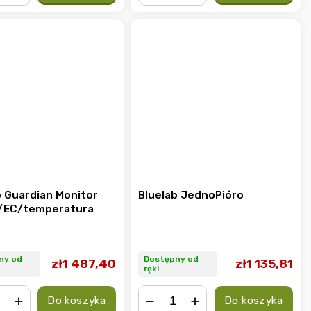
+
−
+
b Guardian Monitor
Bluelab JednoPióro
H/EC/temperatura
ny od
Dostępny od
zł1 487,40
zł1 135,81
ręki
Do koszyka
Do koszyka