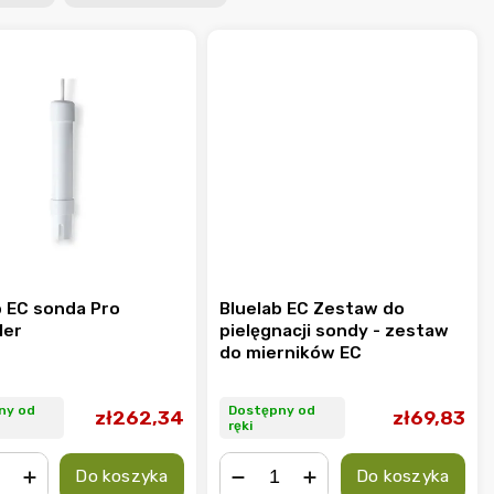
b EC sonda Pro
Bluelab EC Zestaw do
ler
pielęgnacji sondy - zestaw
do mierników EC
ny od
Dostępny od
zł262,34
zł69,83
ręki
Do koszyka
Do koszyka