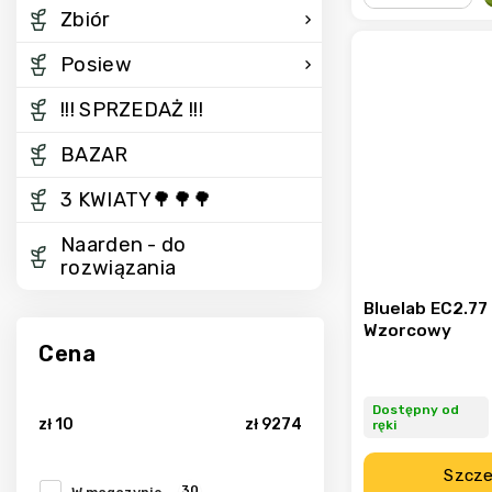
−
+
Zbiór
Posiew
!!! SPRZEDAŻ !!!
BAZAR
3 KWIATY🌳🌳🌳
Naarden - do
rozwiązania
Bluelab EC2.7
Wzorcowy
Cena
Dostępny od
zł
10
zł
9274
ręki
Szcze
30