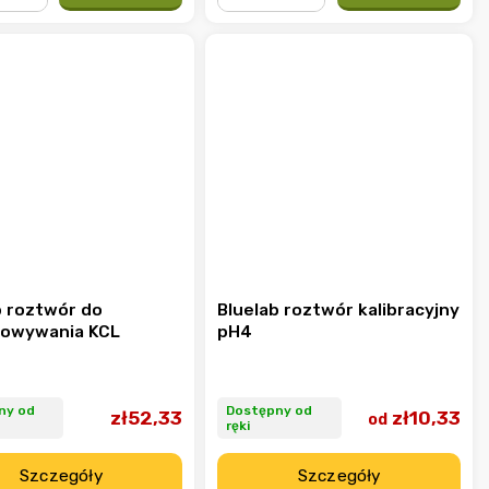
+
−
+
b roztwór do
Bluelab roztwór kalibracyjny
owywania KCL
pH4
ny od
Dostępny od
zł52,33
zł10,33
od
ręki
Szczegóły
Szczegóły