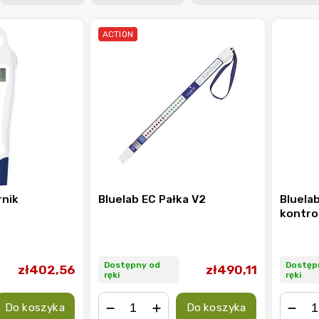
ACTION
rnik
Bluelab EC Pałka V2
Bluela
kontro
Dostępny od
Dostęp
zł402,56
zł490,11
ręki
ręki
Do koszyka
Do koszyka