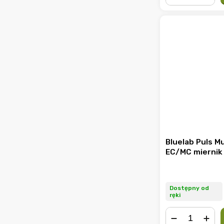
−
+
Bluelab Puls M
EC/MC miernik
Dostępny od
ręki