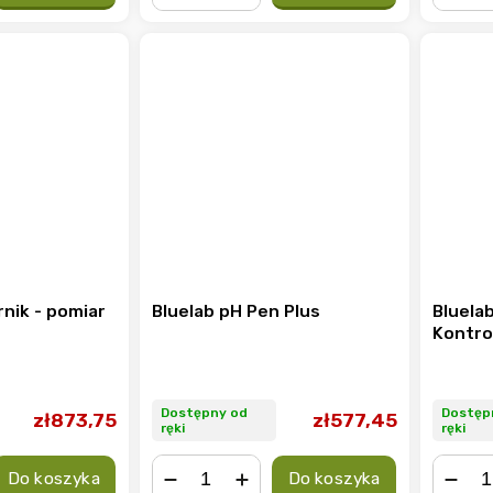
−
+
−
rnik - pomiar
Bluelab pH Pen Plus
Bluela
Kontrol
Dostępny od
Dostęp
zł873,75
zł577,45
ręki
ręki
Do koszyka
Do koszyka