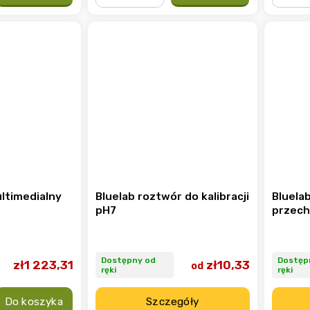
−
+
−
ultimedialny
Bluelab roztwór do kalibracji
Bluela
pH7
przech
Dostępny od
Dostęp
zł1 223,31
zł10,33
od
ręki
ręki
Do koszyka
Szczegóły