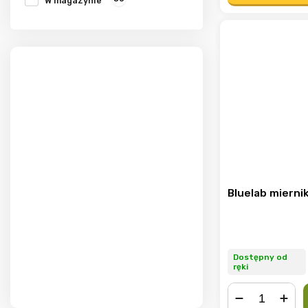
W magazynie
Bluelab mierni
Dostępny od
ręki