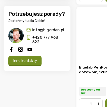
−
+
Potrzebujesz porady?
Jesteśmy tu dla Ciebie!
info@higarden.pl
+420 777 968
622
Inne kontakty
Bluelab PeriPo
dozownik, 120
Dostępny od
ręki