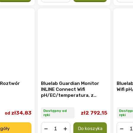
−
+
−
7 Roztwór
Bluelab Guardian Monitor
Bluela
INLINE Connect Wifi
Wifi p
pH/EC/temperatura, z
sondami do rur
Dostępny od
Dostęp
zł2 792,15
zł34,83
od
ręki
ręki
góły
Do koszyka