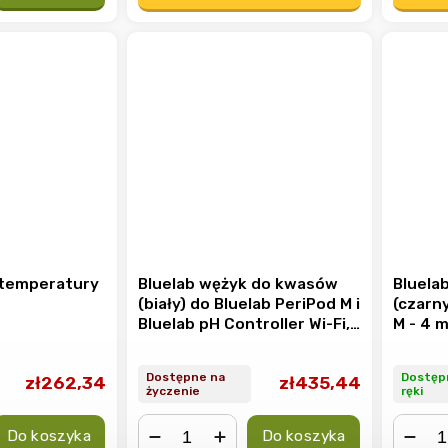
 temperatury
Bluelab wężyk do kwasów
Bluela
(biały) do Bluelab PeriPod M i
(czarny
Bluelab pH Controller Wi-Fi,
M - 4 
4 m
Dostępne na
Dostęp
zł262,34
zł435,44
życzenie
ręki
Do koszyka
Do koszyka