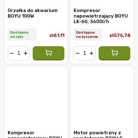
Grzałka do akwarium
Kompresor
BOYU 100W
napowietrzający BOYU
LK-60, 3600l/h
Dostępny
Dostępne
zł61,11
zł575,78
od ręki
na życzenie
−
+
−
+
Kompresor
Motor powietrzny z