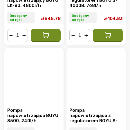
napowietrzający BOYU
regulatorem BOYU S-
LK-80, 4800l/h
4000B, 768l/h
Dostępny
Dostępny
zł645,78
zł104,83
od ręki
od ręki
−
+
−
+
Pompa
Pompa
napowietrzająca BOYU
napowietrzająca z
S500, 240l/h
regulatorem BOYU S-
1000, 252l/h