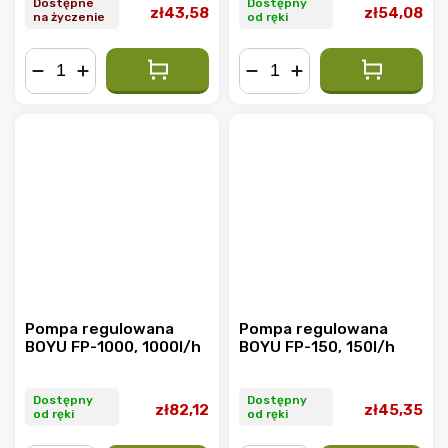
Dostępne
Dostępny
zł43,58
zł54,08
na życzenie
od ręki
−
+
−
+
Pompa regulowana
Pompa regulowana
BOYU FP-1000, 1000l/h
BOYU FP-150, 150l/h
Dostępny
Dostępny
zł82,12
zł45,35
od ręki
od ręki