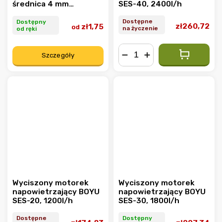
średnica 4 mm
SES-40, 2400l/h
wewnętrzna (6 mm
zewnętrzna)
Dostępne
Dostępny
zł260,72
zł1,75
od
na życzenie
od ręki
Szczegóły
−
+
Wyciszony motorek
Wyciszony motorek
napowietrzający BOYU
napowietrzający BOYU
SES-20, 1200l/h
SES-30, 1800l/h
Dostępne
Dostępny