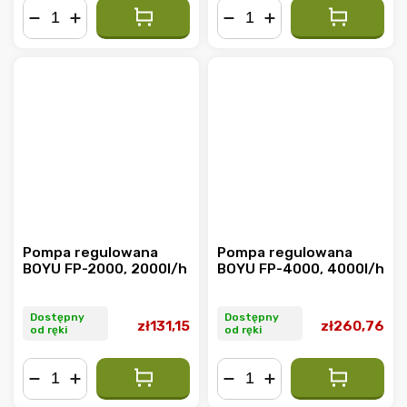
−
+
−
+
Pompa regulowana
Pompa regulowana
BOYU FP-2000, 2000l/h
BOYU FP-4000, 4000l/h
Dostępny
Dostępny
zł131,15
zł260,76
od ręki
od ręki
−
+
−
+