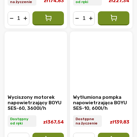
zł174,83
zł227,34
na życzenie
od ręki
−
+
−
+
Wyciszony motorek
Wytłumiona pompka
napowietrzający BOYU
napowietrzająca BOYU
SES-60, 3600l/h
SES-10, 600l/h
Dostępny
Dostępne
zł367,54
zł139,83
od ręki
na życzenie