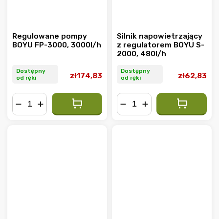
Regulowane pompy
Silnik napowietrzający
BOYU FP-3000, 3000l/h
z regulatorem BOYU S-
2000, 480l/h
Dostępny
Dostępny
zł174,83
zł62,83
od ręki
od ręki
−
+
−
+