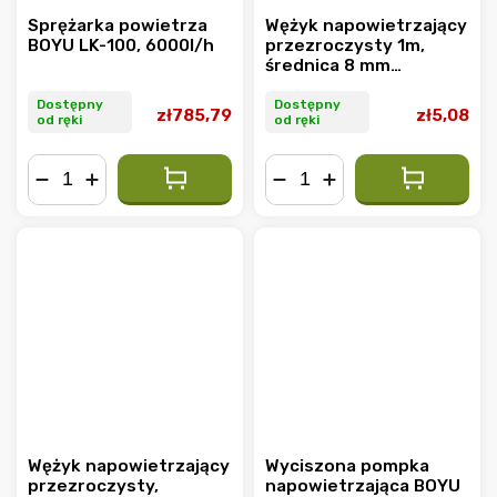
Sprężarka powietrza
Wężyk napowietrzający
BOYU LK-100, 6000l/h
przezroczysty 1m,
średnica 8 mm
wewnętrzna (12 mm
zewnętrzna)
Dostępny
Dostępny
zł785,79
zł5,08
od ręki
od ręki
−
+
−
+
Wężyk napowietrzający
Wyciszona pompka
przezroczysty,
napowietrzająca BOYU