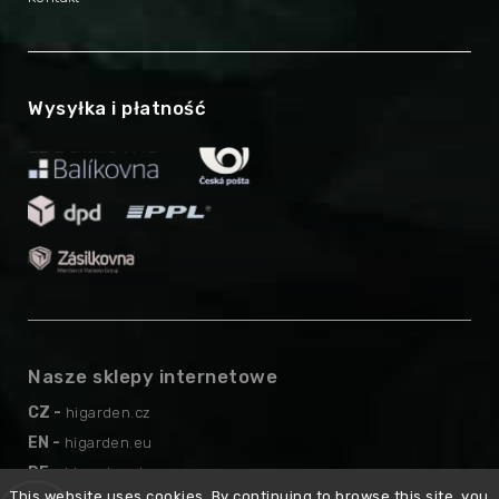
Wysyłka i płatność
Nasze sklepy internetowe
CZ -
higarden.cz
EN -
higarden.eu
DE -
higarden.de
This website uses cookies. By continuing to browse this site, you