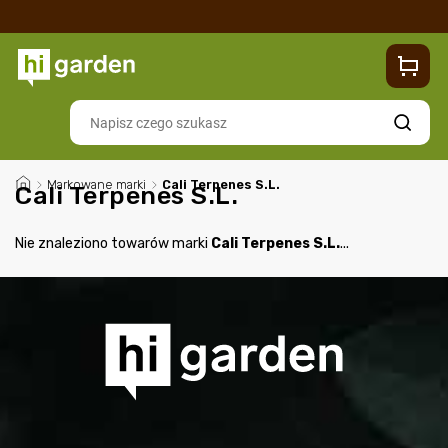
Sklep
Blog
Dostawa
Zwroty i reklamacje
Contacts
Szukaj
/
Markowane marki
/
Cali Terpenes S.L.
Cali Terpenes S.L.
Nie znaleziono towarów marki
Cali Terpenes S.L.
...