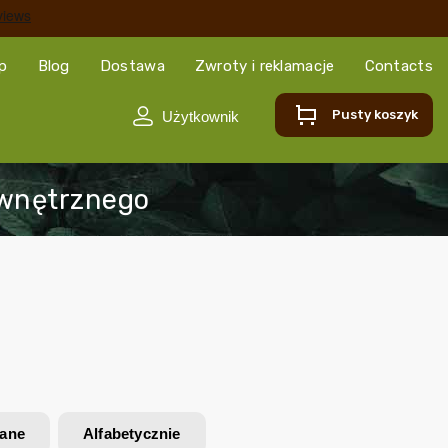
ep
Blog
Dostawa
Zwroty i reklamacje
Contacts
Pusty koszyk
wane
Alfabetycznie