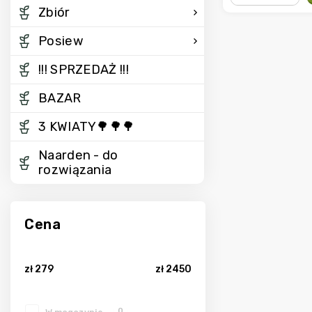
−
+
Zbiór
Posiew
!!! SPRZEDAŻ !!!
BAZAR
3 KWIATY🌳🌳🌳
Naarden - do
rozwiązania
Cena
zł
279
zł
2450
0