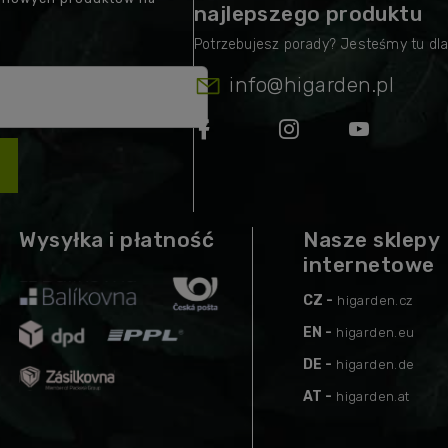
najlepszego produktu
info
@
higarden.pl
Wysyłka i płatność
Nasze sklepy
internetowe
CZ -
higarden.cz
EN -
higarden.eu
DE -
higarden.de
AT -
higarden.at