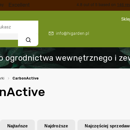
Skl
info@higarden.pl
Szukaj
rki
/
CarbonActive
nActive
Najtańsze
Najdroższe
Najczęściej sprzeda