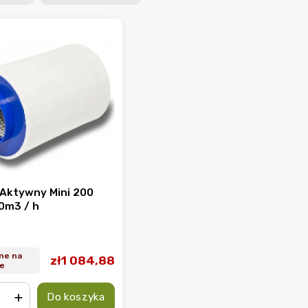
 Aktywny Mini 200
0m3 / h
ne na
zł1 084,88
e
Do koszyka