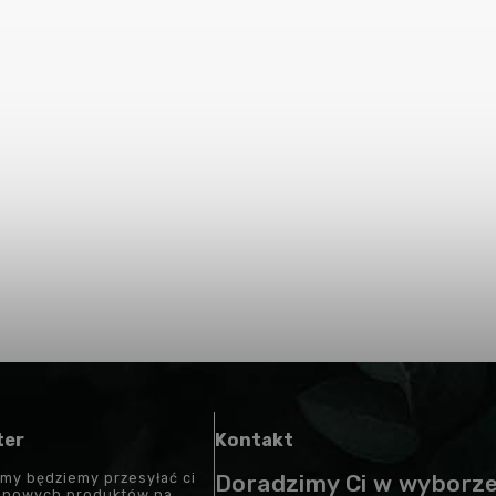
ter
Kontakt
 my będziemy przesyłać ci
Doradzimy Ci w wyborz
t nowych produktów na