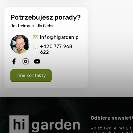
Potrzebujesz porady?
Jesteśmy tu dla Ciebie!
info@higarden.pl
+420 777 968
622
Inne kontakty
Odbierz newslet
Wpisz swój e-mail, a
informacje na tema