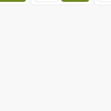
−
+
−