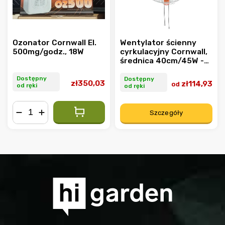
Ozonator Cornwall El.
Wentylator ścienny
500mg/godz., 18W
cyrkulacyjny Cornwall,
średnica 40cm/45W -
opakowanie
Dostępny
Dostępny
zł350,03
zł114,93
od
od ręki
od ręki
Szczegóły
−
+