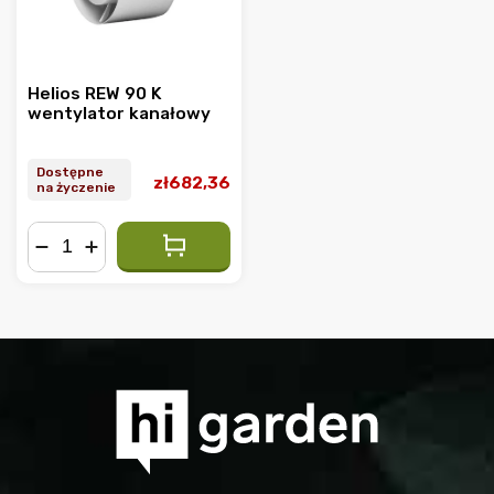
Helios REW 90 K
wentylator kanałowy
Dostępne
zł682,36
na życzenie
−
+