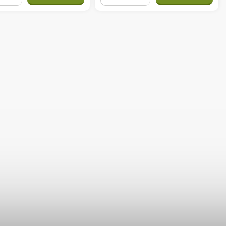
+
−
+