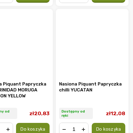
+
−
+
a Piquant Papryczka
Nasiona Piquant Papryczka
 TRINIDAD MORUGA
chilli YUCATAN
ION YELLOW
ny od
Dostępny od
zł20,83
zł12,08
ręki
Do koszyka
Do koszyka