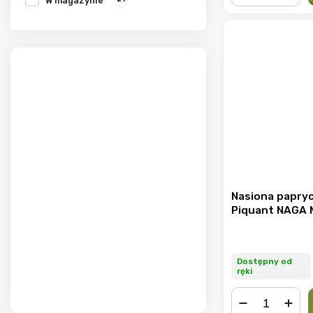
W magazynie
−
+
Nasiona paprycz
Piquant NAGA 
Dostępny od
ręki