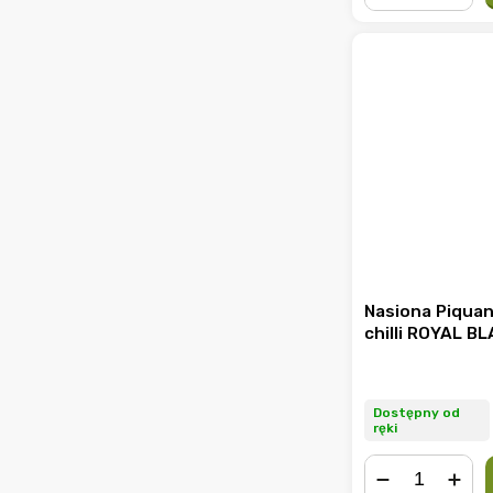
−
+
Nasiona Piqua
chilli ROYAL B
Dostępny od
ręki