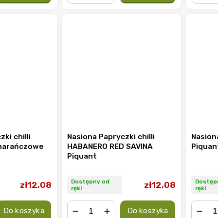
−
+
−
ki chilli
Nasiona Papryczki chilli
Nasiona
marańczowe
HABANERO RED SAVINA
Piquan
Piquant
Dostępny od
Dostęp
zł12,08
zł12,08
ręki
ręki
Do koszyka
Do koszyka