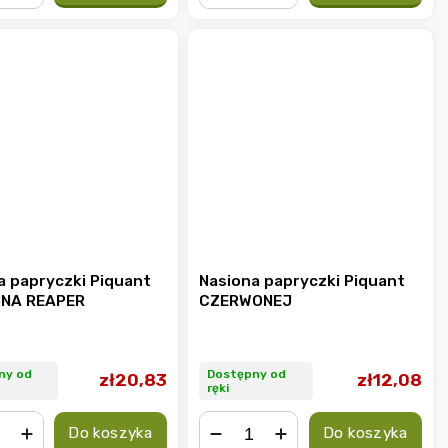
+
−
+
a papryczki Piquant
Nasiona papryczki Piquant
INA REAPER
CZERWONEJ
ny od
Dostępny od
zł20,83
zł12,08
ręki
Do koszyka
Do koszyka