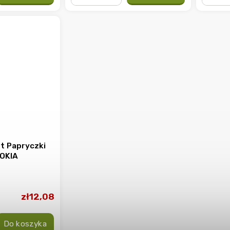
−
+
−
t Papryczki
LOKIA
zł12,08
Do koszyka