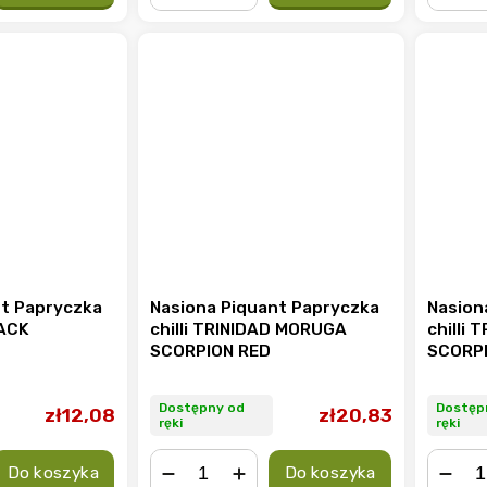
−
+
−
nt Papryczka
Nasiona Piquant Papryczka
Nasion
LACK
chilli TRINIDAD MORUGA
chilli
SCORPION RED
SCORP
Dostępny od
Dostęp
zł12,08
zł20,83
ręki
ręki
Do koszyka
Do koszyka