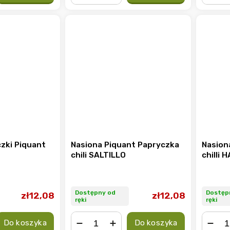
−
+
−
zki Piquant
Nasiona Piquant Papryczka
Nasion
chili SALTILLO
chilli
Dostępny od
Dostęp
zł12,08
zł12,08
ręki
ręki
Do koszyka
Do koszyka