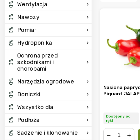
Wentylacja
Nawozy
Pomiar
Hydroponika
Ochrona przed
szkodnikami i
chorobami
Narzędzia ogrodowe
Nasiona paprycz
Piquant JALA
Doniczki
Wszystko dla
Dostępny od
Podłoża
ręki
Sadzenie i klonowanie