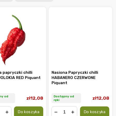
 papryczki chilli
Nasiona Papryczki chilli
OLOKIA RED Piquant
HABANERO CZERWONE
Piquant
ny od
Dostępny od
zł12,08
zł12,08
ręki
Do koszyka
Do koszyka