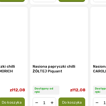
−
+
−
ki chilli
Nasiona papryczki chilli
Nasion
MORICH
ŻÓŁTEJ Piquant
CAROL
Dostępny od
Dostęp
zł12,08
zł12,08
ręki
ręki
Do koszyka
Do koszyka