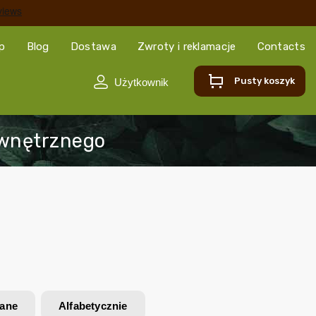
ep
Blog
Dostawa
Zwroty i reklamacje
Contacts
Pusty koszyk
wane
Alfabetycznie