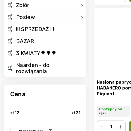
−
+
Zbiór
Posiew
!!! SPRZEDAŻ !!!
BAZAR
3 KWIATY🌳🌳🌳
Naarden - do
rozwiązania
Nasiona paprycz
HABANERO po
Cena
Piquant
Dostępny od
zł
12
zł
21
ręki
21