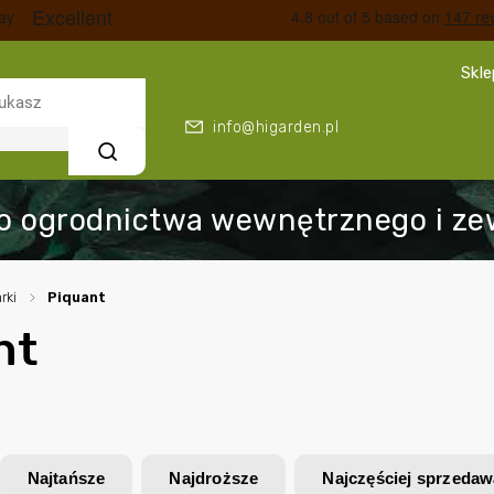
Skl
info@higarden.pl
Szukaj
rki
/
Piquant
nt
Najtańsze
Najdroższe
Najczęściej sprzeda