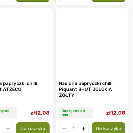
+
−
+
 papryczki chilli
Nasiona papryczki chilli
t ATZECO
Piquant BHUT JOLOKIA
ŻÓŁTY
ny od
Dostępny od
zł12,08
zł12,08
ręki
Do koszyka
Do koszyka