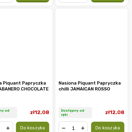
+
−
+
a Piquant Papryczka
Nasiona Piquant Papryczka
 HABANERO CHOCOLATE
chilli JAMAICAN ROSSO
ny od
Dostępny od
zł12,08
zł12,08
ręki
Do koszyka
Do koszyka