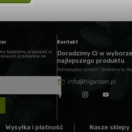
ter
Kontakt
 my będziemy przesyłać ci
Doradzimy Ci w wyborz
t nowych produktów na
najlepszego produktu
info
@
higarden.pl
Wysyłka i płatność
Nasze sklepy