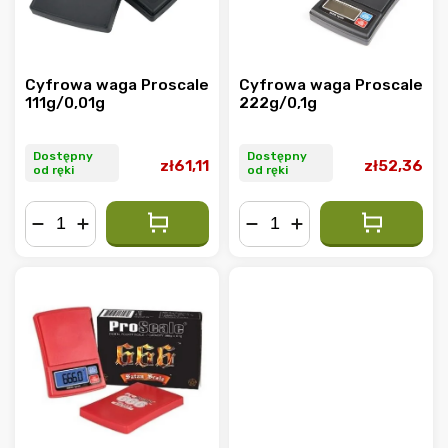
Cyfrowa waga Proscale
Cyfrowa waga Proscale
111g/0,01g
222g/0,1g
Dostępny
Dostępny
zł61,11
zł52,36
od ręki
od ręki
−
+
−
+