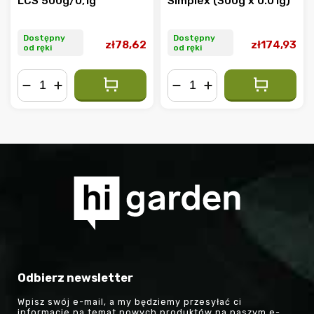
LCS 500g/0,1g
Simplex (300g x 0.01g)
Dostępny
Dostępny
zł78,62
zł174,93
od ręki
od ręki
−
+
−
+
Odbierz newsletter
Wpisz swój e-mail, a my będziemy przesyłać ci
informacje na temat nowych produktów na naszym e-