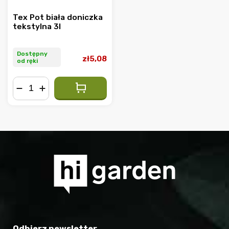
Tex Pot biała doniczka
tekstylna 3l
Dostępny
zł5,08
od ręki
−
+
Odbierz newsletter