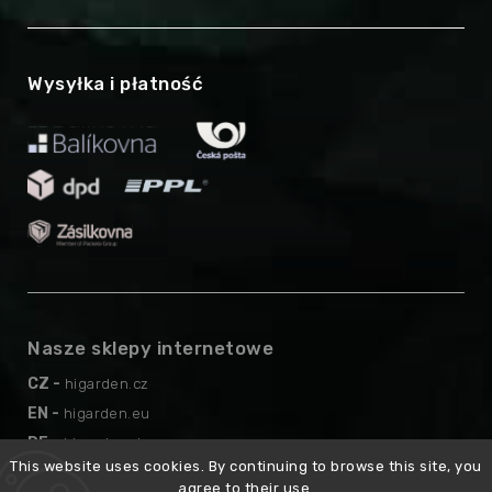
Wysyłka i płatność
Nasze sklepy internetowe
CZ -
higarden.cz
EN -
higarden.eu
DE -
higarden.de
This website uses cookies. By continuing to browse this site, you
AT -
higarden.at
agree to their use.