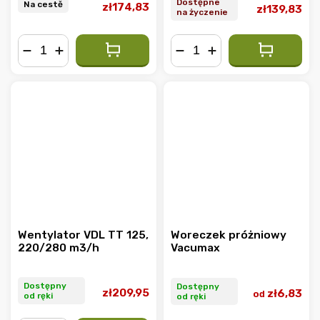
Dostępne
Na cestě
zł174,83
zł139,83
na życzenie
−
+
−
+
Wentylator VDL TT 125,
Woreczek próżniowy
220/280 m3/h
Vacumax
Dostępny
Dostępny
zł209,95
zł6,83
od
od ręki
od ręki