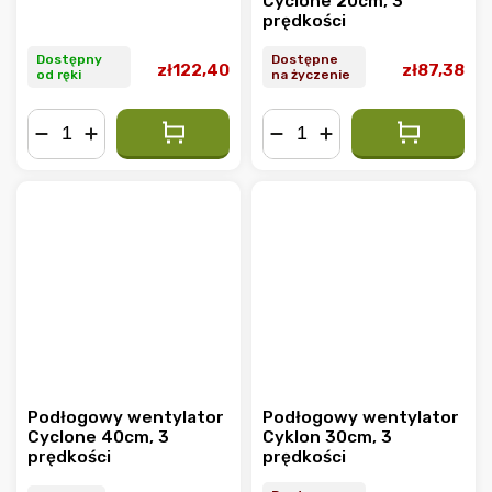
Cyclone 20cm, 3
prędkości
Dostępny
Dostępne
zł122,40
zł87,38
od ręki
na życzenie
−
+
−
+
Podłogowy wentylator
Podłogowy wentylator
Cyclone 40cm, 3
Cyklon 30cm, 3
prędkości
prędkości