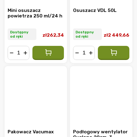
Mini osuszacz
Osuszacz VDL 50L
powietrza 250 ml/24 h
Dostępny
Dostępny
zł262,34
zł2 449,66
od ręki
od ręki
−
+
−
+
Pakowacz Vacumax
Podłogowy wentylator