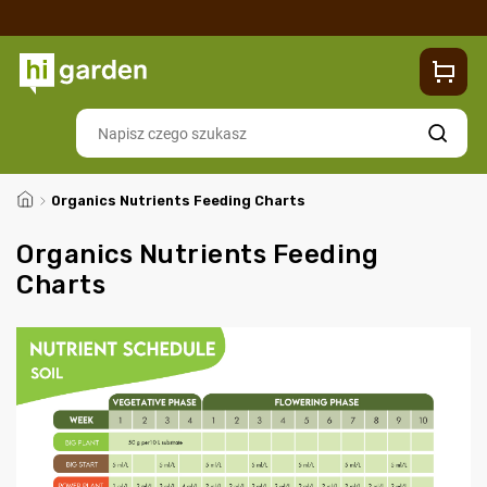
Sklep
Blog
Dostawa
Zwroty i reklamacje
Contacts
Szukaj
/
Organics Nutrients Feeding Charts
Organics Nutrients Feeding
Charts