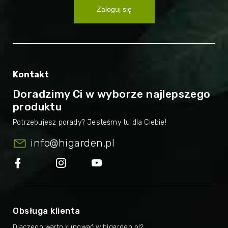
Zaloguj się
Kontakt
Doradzimy Ci w wyborze najlepszego
produktu
info
@
higarden.pl
Obsługa klienta
Dlaczego warto kupować w higarden.pl?