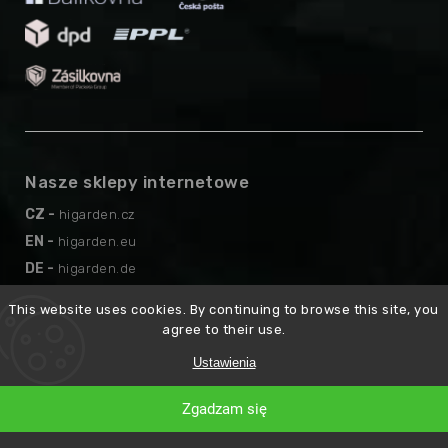
Nasze sklepy internetowe
CZ -
higarden.cz
EN -
higarden.eu
DE -
higarden.de
AT -
higarden.at
This website uses cookies. By continuing to browse this site, you
agree to their use.
Ustawienia
Copyright 2026
higarden.pl
. Wszystkie prawa zastrzeżone.
Opracował
Shoptet
Zgadzam się
Premium