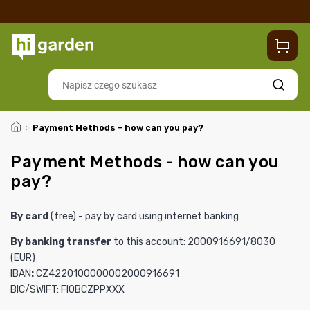
Sklep
Blog
Dostawa
Zwroty i reklamacje
Contacts
Szukaj
/
Payment Methods - how can you pay?
Payment Methods - how can you
pay?
By card
(free) - pay by card using internet banking
By banking transfer
to this account: 2000916691/8030
(EUR)
IBAN
:
CZ4220100000002000916691
BIC/SWIFT: FIOBCZPPXXX