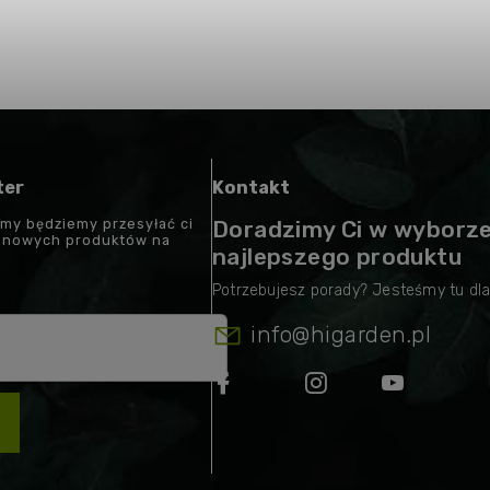
ter
Kontakt
 my będziemy przesyłać ci
Doradzimy Ci w wyborz
t nowych produktów na
najlepszego produktu
info
@
higarden.pl