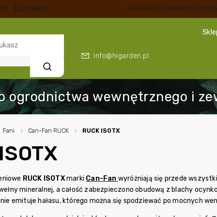
Skl
info@higarden.pl
Szukaj
Fani
/
Can-Fan RUCK
/
RUCK ISOTX
ISOTX
ieniowe
RUCK ISOTX
marki
Can-Fan
wyróżniają się przede wszyst
i wełny mineralnej, a całość zabezpieczono obudową z blachy ocynko
i nie emituje hałasu, którego można się spodziewać po mocnych we