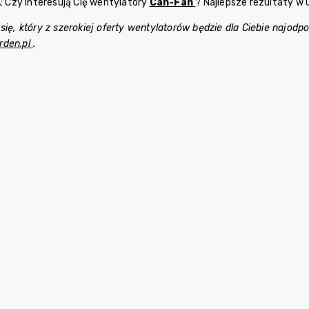
Czy interesują Cię wentylatory
Can-Fan
? Najlepsze rezultaty w 
 się, który z szerokiej oferty wentylatorów będzie dla Ciebie najo
rden.pl
.