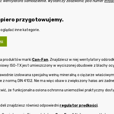
ać wentylatora samodzielnie. Wystarczy zadzwonić pod numer
info@
opiero przygotowujemy.
glądać inne kategorie.
pu
nia produktów marki
Can-Fan
. Znajdziesz w niej wentylatory odśro
niowy ISO-TX jest umieszczony w wyciszonej obudowie z blachy oc
zawodnie izolowana specjalną wełną mineralną o ciężarze właściwy
e z normą DIN 4102. Nie ma więc obaw o zwiększony hałas ani żadne
twić, że funkcjonalna osłona ochronna uniemożliwi praktyczny dos
eli znajdziesz również odpowiedni
regulator prędkości
.