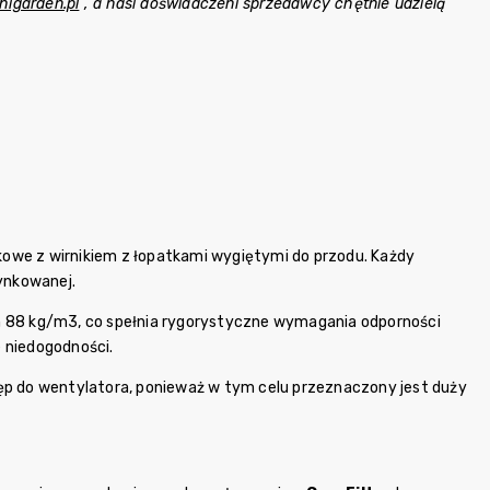
higarden.pl
, a nasi doświadczeni sprzedawcy chętnie udzielą
dkowe z wirnikiem z łopatkami wygiętymi do przodu. Każdy
ynkowanej.
m 88 kg/m3, co spełnia rygorystyczne wymagania odporności
 niedogodności.
tęp do wentylatora, ponieważ w tym celu przeznaczony jest duży