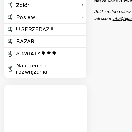
Nasza WSKAZÓWKA: 
Zbiór
Jeśli zastanawiasz
Posiew
adresem
info@higa
!!! SPRZEDAŻ !!!
BAZAR
3 KWIATY🌳🌳🌳
Naarden - do
rozwiązania