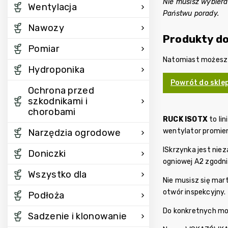
Nie musisz wybier
Wentylacja
Państwu porady.
Nawozy
Produkty d
Pomiar
Natomiast możesz o
Hydroponika
Powrót do skle
Ochrona przed
szkodnikami i
chorobami
RUCK ISOTX
to li
wentylator promie
Narzędzia ogrodowe
I
Skrzynka jest nie
Doniczki
ogniowej A2 zgodni
Wszystko dla
Nie musisz się mar
otwór inspekcyjny.
Podłoża
Do konkretnych mod
Sadzenie i klonowanie