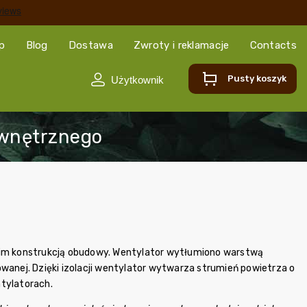
ep
Blog
Dostawa
Zwroty i reklamacje
Contacts
Pusty koszyk
kim konstrukcją obudowy. Wentylator wytłumiono warstwą
wanej. Dzięki izolacji wentylator wytwarza strumień powietrza o
ntylatorach.