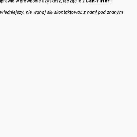
uprawie w growboxie uzyskasz, łącząc je z
Can-Filter
!
dpowiedniejszy, nie wahaj się skontaktować z nami pod znanym