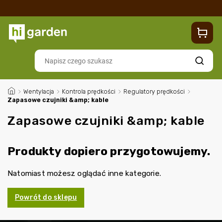
Sklep
Blog
Dostawa
Zwroty i reklamacje
Contacts
Szukaj
/
Wentylacja
/
Kontrola prędkości
/
Regulatory prędkości
/
Zapasowe czujniki &amp; kable
Zapasowe czujniki &amp; kable
Produkty dopiero przygotowujemy.
Natomiast możesz oglądać inne kategorie.
Powrót do sklepu