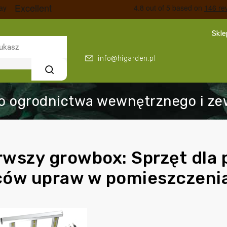
Skl
info@higarden.pl
Szukaj
rwszy growbox: Sprzęt dla
ów upraw w pomieszczeni