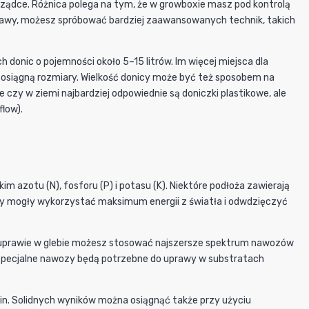
rządce. Różnica polega na tym, że w growboxie masz pod kontrolą
dstawy, możesz spróbować bardziej zaawansowanych technik, takich
donic o pojemności około 5–15 litrów. Im więcej miejsca dla
 osiągną rozmiary. Wielkość donicy może być też sposobem na
 czy w ziemi najbardziej odpowiednie są doniczki plastikowe, ale
low).
 azotu (N), fosforu (P) i potasu (K). Niektóre podłoża zawierają
liny mogły wykorzystać maksimum energii z światła i odwdzięczyć
W uprawie w glebie możesz stosować najszersze spektrum nawozów
. Specjalne nawozy będą potrzebne do uprawy w substratach
in. Solidnych wyników można osiągnąć także przy użyciu