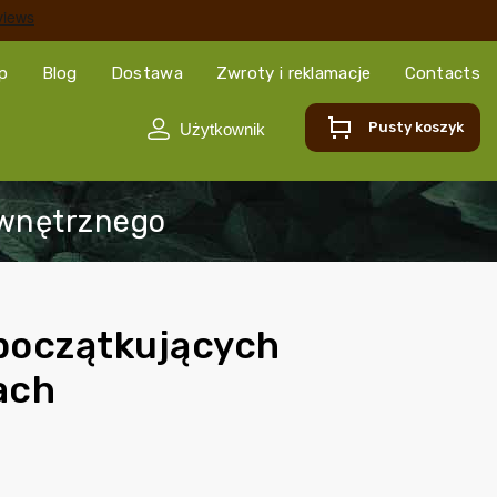
ep
Blog
Dostawa
Zwroty i reklamacje
Contacts
Pusty koszyk
 początkujących
ach