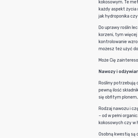
kokosowym. Te metod
każdy aspekt życia
jak hydroponika czy
Do uprawy roślin le
korzeni, tym więce
kontrolowanie wzros
możesz też użyć don
Może Cię zainteres
Nawozy i odżywian
Rośliny potrzebują 
pewną ilość składni
się obfitym plonem
Rodzaj nawozu i cz
– od w pełni organ
kokosowych czy w 
Osobną kwestią są 