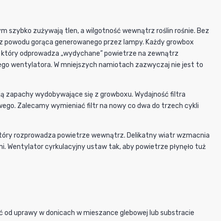
szybko zużywają tlen, a wilgotność wewnątrz roślin rośnie. Bez
yby z powodu gorąca generowanego przez lampy. Każdy growbox
 który odprowadza „wydychane” powietrze na zewnątrz
o wentylatora. W mniejszych namiotach zazwyczaj nie jest to
ją zapachy wydobywające się z growboxu. Wydajność filtra
go. Zalecamy wymieniać filtr na nowy co dwa do trzech cykli
który rozprowadza powietrze wewnątrz. Delikatny wiatr wzmacnia
i. Wentylator cyrkulacyjny ustaw tak, aby powietrze płynęło tuż
ąć od uprawy w donicach w mieszance glebowej lub substracie