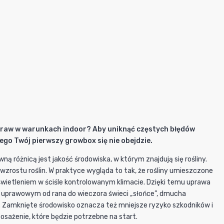
raw w warunkach indoor? Aby uniknąć częstych błędów
o Twój pierwszy growbox się nie obejdzie.
ą różnicą jest jakość środowiska, w którym znajdują się rośliny.
zrostu roślin. W praktyce wygląda to tak, że rośliny umieszczone
ietleniem w ściśle kontrolowanym klimacie. Dzięki temu uprawa
u uprawowym od rana do wieczora świeci „słońce”, dmucha
i. Zamknięte środowisko oznacza też mniejsze ryzyko szkodników i
sażenie, które będzie potrzebne na start.