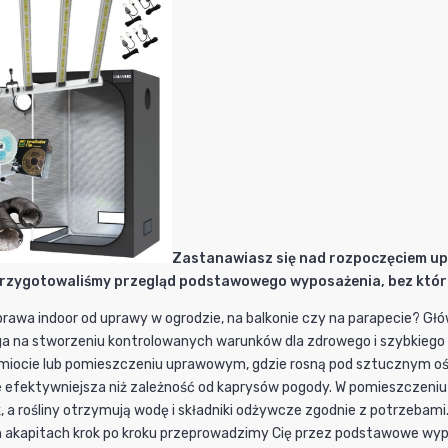
Zastanawiasz się nad rozpoczęciem up
rzygotowaliśmy przegląd podstawowego wyposażenia, bez któreg
prawa indoor od uprawy w ogrodzie, na balkonie czy na parapecie? Główn
a na stworzeniu kontrolowanych warunków dla zdrowego i szybkiego w
miocie lub pomieszczeniu uprawowym, gdzie rosną pod sztucznym ośw
ie efektywniejsza niż zależność od kaprysów pogody. W pomieszczeni
 a rośliny otrzymują wodę i składniki odżywcze zgodnie z potrzebam
ch akapitach krok po kroku przeprowadzimy Cię przez podstawowe wypo