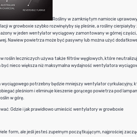
Rośliny w zamkniętym namiocie uprawowym 
acji w growboxie szybko rozwinęłyby się pleśnie, a rośliny cierpiał
ażony w jeden wentylator wyciągowy zamontowany w górnej części,
wej. Nawiew powietrza może być pasywny lub można użyć dodatkoweg
 roślin leczniczych używa także filtrów węglowych, które neutralizu
być nieco większa niż maksymalna wydajność wentylatora wyciągowe
 wyciągowego potrzebny będzie mniejszy wentylator cyrkulacyjny, 
biegać pleśniom i eliminuje kieszenie gorącego powietrza pod lampam
oślin w górę.
wać: Gdzie i jak prawidłowo umieścić wentylatory w growboxie
ele form, ale jeśli jesteś zupełnym początkującym, najprościej zacz