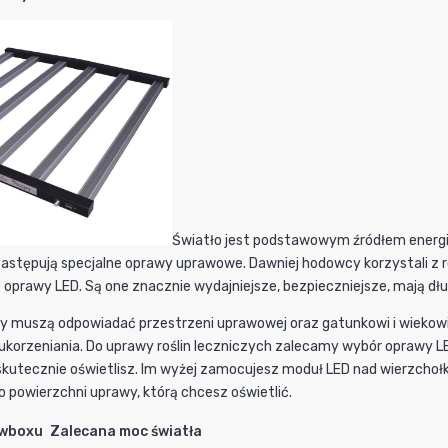
Światło jest podstawowym źródłem energii d
zastępują specjalne oprawy uprawowe. Dawniej hodowcy korzystali z r
oprawy LED. Są one znacznie wydajniejsze, bezpieczniejsze, mają dł
wy muszą odpowiadać przestrzeni uprawowej oraz gatunkowi i wiekowi 
w i ukorzeniania. Do uprawy roślin leczniczych zalecamy wybór oprawy 
kutecznie oświetlisz. Im wyżej zamocujesz moduł LED nad wierzchołkam
 powierzchni uprawy, którą chcesz oświetlić.
owboxu
Zalecana moc światła