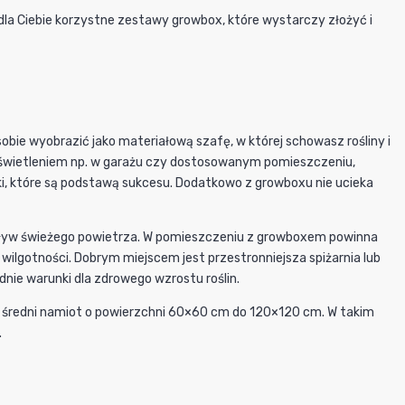
dla Ciebie korzystne zestawy growbox, które wystarczy złożyć i
ie wyobrazić jako materiałową szafę, w której schowasz rośliny i
 oświetleniem np. w garażu czy dostosowanym pomieszczeniu,
ki, które są podstawą sukcesu. Dodatkowo z growboxu nie ucieka
dopływ świeżego powietrza. W pomieszczeniu z growboxem powinna
ilgotności. Dobrym miejscem jest przestronniejsza spiżarnia lub
nie warunki dla zdrowego wzrostu roślin.
ub średni namiot o powierzchni 60×60 cm do 120×120 cm. W takim
.