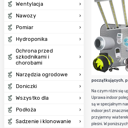
Wentylacja
Nawozy
Pomiar
Hydroponika
Ochrona przed
szkodnikami i
chorobami
Narzędzia ogrodowe
początkujących, p
Doniczki
Na czym różni się u
Wszystko dla
Uprawa indoor poleg
są w specjalnym na
Podłoża
indoor jest znaczn
przyjemny wiaterek,
Sadzenie i klonowanie
pleśni. W poniższy