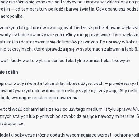
y nie różnią się znacznie od tradycyjnej uprawy w szklarni czy na g
 roślin — od temperatury po ilość i barwę światła. Gdy opanujesz po
 aeroponika.
czniczych lub gatunków owocujących będziesz potrzebować większych 
j wody i składników odżywczych rośliny mogą przyswoić i tym większe
tu roślin i dostosowanie się do limitów prawnych. Do uprawy w kokosie
ic tekstylnych, które sprawdzają się w systemach zalewania (ebb & f
ować: Kiedy warto wybrać donice tekstylne zamiast plastikowych
ie roślin
oprócz wody i światła także składników odżywczych — przede wszystkim
ków odżywczych, ale w donicach rośliny szybko je zużywają. Aby roś
, będą wymagać regularnego nawożenia.
ęstotliwość dokarmiania zależą od użytego medium i stylu uprawy. 
icznych stałych lub płynnych po szybko działające nawozy mineralne
hydroponice.
dodatki odżywcze i różne dodatki wspomagające wzrost i ochronę rośl