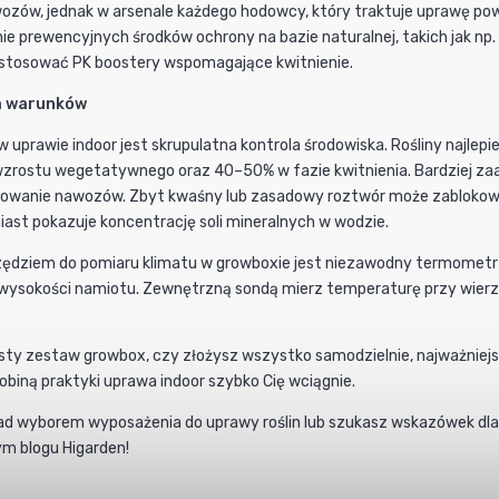
ów, jednak w arsenale każdego hodowcy, który traktuje uprawę poważ
 prewencyjnych środków ochrony na bazie naturalnej, takich jak np. C
 stosować PK boostery wspomagające kwitnienie.
la warunków
uprawie indoor jest skrupulatna kontrola środowiska. Rośliny najlepi
wzrostu wegetatywnego oraz 40–50% w fazie kwitnienia. Bardziej za
kowanie nawozów. Zbyt kwaśny lub zasadowy roztwór może zablokow
ast pokazuje koncentrację soli mineralnych w wodzie.
dziem do pomiaru klimatu w growboxie jest niezawodny termometr
j wysokości namiotu. Zewnętrzną sondą mierz temperaturę przy wierzc
ty zestaw growbox, czy złożysz wszystko samodzielnie, najważniejsze
biną praktyki uprawa indoor szybko Cię wciągnie.
ad wyborem wyposażenia do uprawy roślin lub szukasz wskazówek dla
ym blogu Higarden!