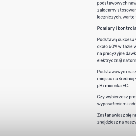
podstawowych nawoz
zalecamy stosowanie
leczniczych, warto
Pomiary i kontro
Podstawą sukcesu w 
około 60% w fazie 
na precyzyjne daw
elektryczna) natomi
Podstawowym narzę
miejscu na średnie
pH i miernika EC.
Czy wybierzesz pros
wyposażeniem i odro
Zastanawiasz się n
znajdziesz na nasz