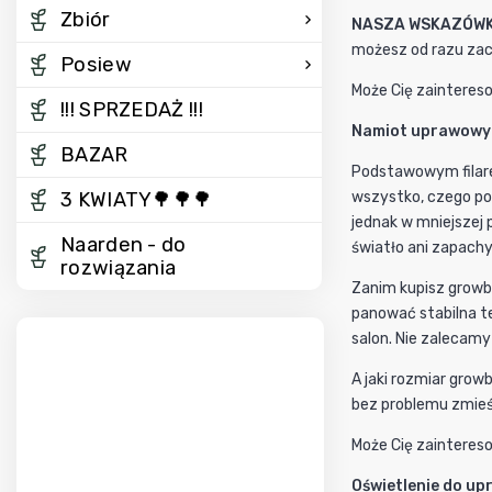
Zbiór
NASZA WSKAZÓWK
możesz od razu za
Posiew
Może Cię zaintereso
!!! SPRZEDAŻ !!!
Namiot uprawowy
BAZAR
Podstawowym filare
3 KWIATY🌳🌳🌳
wszystko, czego po
jednak w mniejszej 
Naarden - do
światło ani zapachy
rozwiązania
Zanim kupisz growb
panować stabilna te
salon. Nie zalecamy
A jaki rozmiar gro
bez problemu zmieśc
Może Cię zainteres
Oświetlenie do up