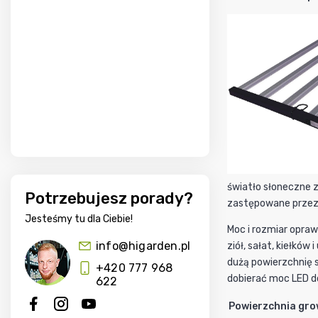
światło słoneczne 
Potrzebujesz porady?
zastępowane przez 
Jesteśmy tu dla Ciebie!
Moc i rozmiar opra
info@higarden.pl
ziół, sałat, kiełkó
dużą powierzchnię s
+420 777 968
dobierać moc LED do
622
Powierzchnia gr