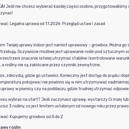
A!
Jeśli nie chcesz wybierać każdej części osobno, przygotowaliśmy 
czynać!
wać: Legalna uprawa od 1.1.2026: Przegląd ustaw i zasad
m Twojej uprawy indoor jest namiot uprawowy – growbox. Można go sob
trzebują. Oczywiście możliwe jest uprawianie roślin pod sztucznym
przestrzeni znacznie łatwiej utrzymać stabilne i kontrolowane warun
, a rośliny nie są zakłócane przez czynniki zewnętrzne.
ox, zdecyduj, gdzie go ustawisz. Konieczny jest dostęp do prądu i 
mperatura pokojowa i nie powinno się w nim utrzymywać nadmiernej w
 uprawy w piwnicy czy na poddaszu, gdzie trudniej utrzymać odpowied
wboxu wybrać na start? Jeśli zaczynasz uprawę, wystarczy Ci mały l
isz 3 rośliny, co jest limitem ustalonym od nowego roku przez prawo
ować: Kupujemy growbox od A do Z
rawy roślin