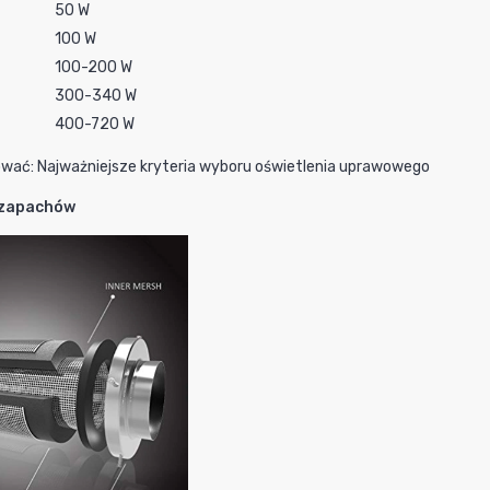
50 W
100 W
100-200 W
300-340 W
400-720 W
ować: Najważniejsze kryteria wyboru oświetlenia uprawowego
y zapachów