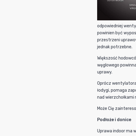
odpowiedniej wentyl
powinien być wypos
przestrzeni uprawo
jednak potrzebne.
Większość hodowców
węglowego powinna 
uprawy.
Oprócz wentylatora
łodygi, pomaga zapo
nad wierzchołkami r
Może Cię zaintereso
Podłoże i donice
Uprawa indoor ma wi