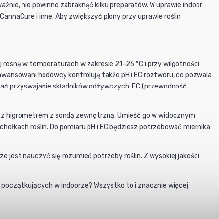
nie, nie powinno zabraknąć kilku preparatów. W uprawie indoor
annaCure i inne. Aby zwiększyć plony przy uprawie roślin
ej rosną w temperaturach w zakresie 21–26 °C i przy wilgotności
awansowani hodowcy kontrolują także pH i EC roztworu, co pozwala
ać przyswajanie składników odżywczych. EC (przewodność
 z higrometrem z sondą zewnętrzną. Umieść go w widocznym
hołkach roślin. Do pomiaru pH i EC będziesz potrzebować miernika
 jest nauczyć się rozumieć potrzeby roślin. Z wysokiej jakości
 początkujących w indoorze? Wszystko to i znacznie więcej