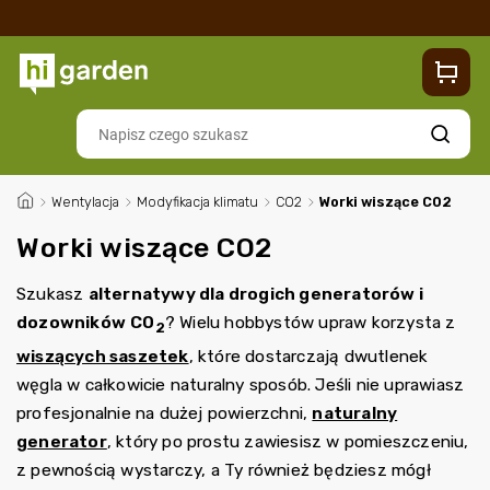
Sklep
Blog
Dostawa
Zwroty i reklamacje
Contacts
Szukaj
/
Wentylacja
/
Modyfikacja klimatu
/
CO2
/
Worki wiszące CO2
Worki wiszące CO2
Szukasz
alternatywy dla drogich generatorów i
dozowników
CO
? Wielu hobbystów upraw korzysta z
2
wiszących saszetek
, które dostarczają dwutlenek
węgla w całkowicie naturalny sposób. Jeśli nie uprawiasz
profesjonalnie na dużej powierzchni,
naturalny
generator
, który po prostu zawiesisz w pomieszczeniu,
z pewnością wystarczy, a Ty również będziesz mógł