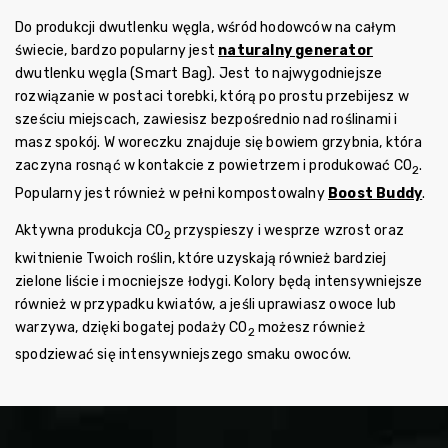
Do produkcji dwutlenku węgla, wśród hodowców na całym
świecie, bardzo popularny jest
naturalny generator
dwutlenku węgla (Smart Bag). Jest to najwygodniejsze
rozwiązanie w postaci torebki, którą po prostu przebijesz w
sześciu miejscach, zawiesisz bezpośrednio nad roślinami i
masz spokój. W woreczku znajduje się bowiem grzybnia, która
zaczyna rosnąć w kontakcie z powietrzem i produkować CO
.
2
Popularny jest również w pełni kompostowalny
Boost Buddy
.
Aktywna produkcja CO
przyspieszy i wesprze wzrost oraz
2
kwitnienie Twoich roślin, które uzyskają również bardziej
zielone liście i mocniejsze łodygi. Kolory będą intensywniejsze
również w przypadku kwiatów, a jeśli uprawiasz owoce lub
warzywa, dzięki bogatej podaży CO
możesz również
2
spodziewać się intensywniejszego smaku owoców.