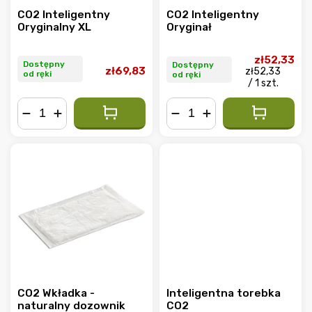
CO2 Inteligentny
CO2 Inteligentny
Oryginalny XL
Oryginał
zł52,33
Dostępny
Dostępny
zł69,83
zł52,33
od ręki
od ręki
/ 1 szt.
−
+
−
+
CO2 Wkładka -
Inteligentna torebka
naturalny dozownik
CO2