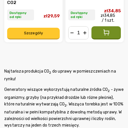
CO2
zł34,85
Dostępny
Dostępny
zł34,85
zł29,59
od ręki
od ręki
/ 1 szt.
Szczegóły
−
+
Najtańsza produkcja CO
do uprawy w pomieszczeniach na
2
rynku!
Generatory wiszące wykorzystują naturalne źródła CO
- żywe
2
organizmy, grzyby (na przykład drożdże lub różne pleśnie),
które naturalnie wytwarzają CO
. Wisząca torebka jest w 100%
2
naturalna i w pełni kompatybilna z dowolną metodą uprawy. W
zależności od wielkości powierzchni uprawnej i liczby roślin,
wystarczy na jeden do trzech miesięcy.